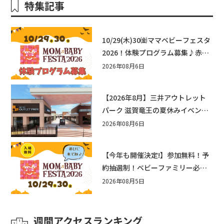
特集記事
10/29(木)30㈮ママベビーフェスタ
2026！体験プログラム募集♪赤ち
ゃん向けイベントに出演しません
2026年08月6日
か？
【2026年8月】三井アウトレット
パーク 滋賀竜王の夏休みイベント
まとめ！びしょぬれ水あそび・激
2026年08月6日
辛グルメ・フォトコンテストまで
盛りだくさん！
【今年も開催決定!】参加無料！予
約抽選制！ベビーファミリー必見
☆入場無料☆10/29(木)30(金)ママ
2026年08月5日
ベビーフェスタ2026！親子で楽し
もう♪inピエリ守山
週間アクセスランキング