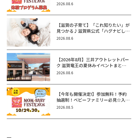
ん向けイベントに出演しませんか？
2026.08.6
【滋賀の子育て】「これ知りたい」が
見つかる♪滋賀県公式「ハグナビし
が」使ってる？おでかけ・制度・子育
2026.08.6
てのお役立ち情報が満載！
【2026年8月】三井アウトレットパー
ク 滋賀竜王の夏休みイベントまと
め！びしょぬれ水あそび・激辛グル
2026.08.6
メ・フォトコンテストまで盛りだくさ
ん！
【今年も開催決定!】参加無料！予約
抽選制！ベビーファミリー必見☆入場
無料☆10/29(木)30(金)ママベビーフ
2026.08.5
ェスタ2026！親子で楽しもう♪inピ
エリ守山