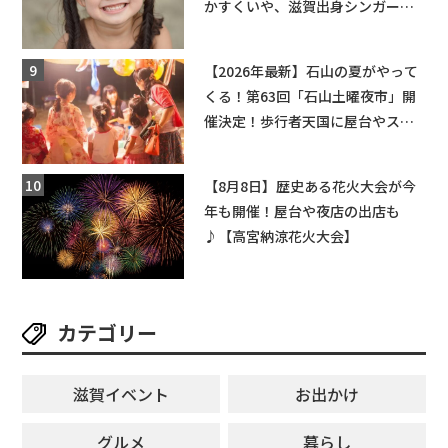
かすくいや、滋賀出身シンガーソ
ングライターによるライブなど。
【和邇ふれあい夏祭り】
【2026年最新】石山の夏がやって
くる！第63回「石山土曜夜市」開
催決定！歩行者天国に屋台やステ
ージが勢揃い【7月18日・25日・8
月1日】大津市
【8月8日】歴史ある花火大会が今
年も開催！屋台や夜店の出店も
♪【高宮納涼花火大会】
カテゴリー
滋賀イベント
お出かけ
グルメ
暮らし