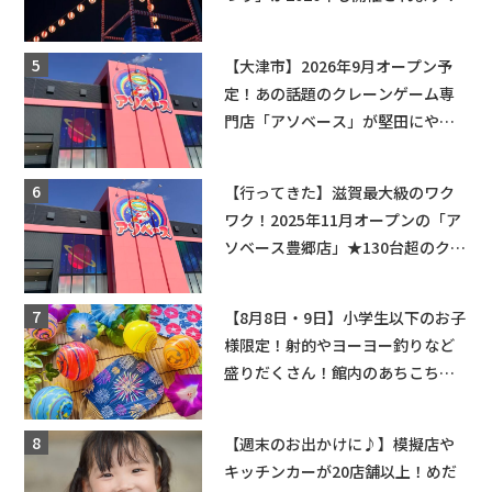
【大津市】2026年9月オープン予
定！あの話題のクレーンゲーム専
門店「アソベース」が堅田にやっ
てくる！豊郷店に続く滋賀2店舗目
★
【行ってきた】滋賀最大級のワク
ワク！2025年11月オープンの「ア
ソベース豊郷店」★130台超のクレ
ーンゲームで青果や日用品までゲ
ットできる新スポット！
【8月8日・9日】小学生以下のお子
様限定！射的やヨーヨー釣りなど
盛りだくさん！館内のあちこちに
ちびっこ縁日開催♪【モリーブ】
【週末のお出かけに♪】模擬店や
キッチンカーが20店舗以上！めだ