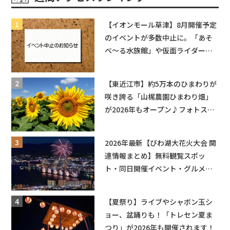
【イオンモール草津】8月開催予定
のイベントが多数中止に。「あそ
べ〜る水族館」や仮面ライダーシ
ョーなど
【東近江市】約5万本のひまわりが
咲き誇る「山梶農園ひまわり畑」
が2026年もオープン♪フォトスポ
ットやキッチンカーも登場！何度
も入園できるフリーパスも販売★
2026年最新【びわ湖大花火大会 関
連情報まとめ】無料観覧スポッ
ト・同日開催イベント・グルメマ
ップ・交通規制に近隣施設の駐車
場情報なども要チェック★
【夏祭り】ライブやシャボン玉シ
ョー、盆踊りも！「トレセン夏ま
つり」が2026年も開催されます！