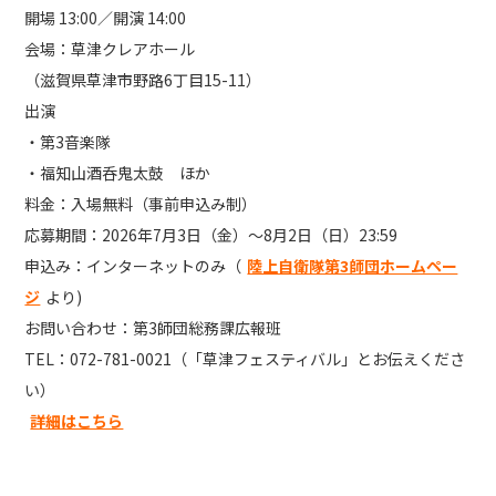
開場 13:00／開演 14:00
会場：草津クレアホール
（滋賀県草津市野路6丁目15-11）
出演
・第3音楽隊
・福知山酒呑鬼太鼓 ほか
料金：入場無料（事前申込み制）
応募期間：2026年7月3日（金）～8月2日（日）23:59
申込み：インターネットのみ（
陸上自衛隊第3師団ホームペー
ジ
より)
お問い合わせ：第3師団総務課広報班
TEL：072-781-0021（「草津フェスティバル」とお伝えくださ
い）
詳細はこちら