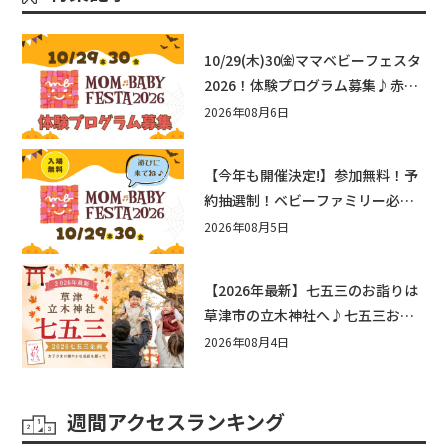
10/29(木)30㈮ママベビーフェスタ
2026！体験プログラム募集♪赤ち
ゃん向けイベントに出演しません
2026年08月6日
か？
【今年も開催決定!】参加無料！予
約抽選制！ベビーファミリー必見
☆入場無料☆10/29(木)30(金)ママ
2026年08月5日
ベビーフェスタ2026！親子で楽し
もう♪inピエリ守山
【2026年最新】七五三のお詣りは
草津市の立木神社へ♪七五三お祝
い企画をご紹介！
2026年08月4日
週間アクセスランキング