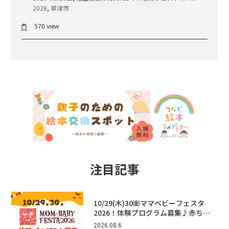
2026
,
草津市
570 view
注目記事
10/29(木)30㈮ママベビーフェスタ
2026！体験プログラム募集♪赤ちゃ
ん向けイベントに出演しませんか？
2026.08.6