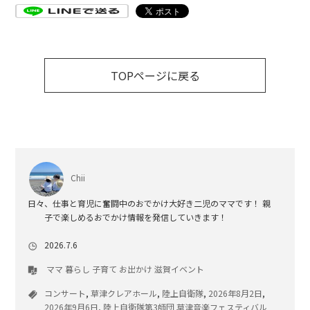
TOPページに戻る
Chii
日々、仕事と育児に奮闘中のおでかけ大好き二児のママです！ 親
子で楽しめるおでかけ情報を発信していきます！
2026.7.6
ママ
暮らし
子育て
お出かけ
滋賀イベント
コンサート
,
草津クレアホール
,
陸上自衛隊
,
2026年8月2日
,
2026年9月6日
,
陸上自衛隊第3師団 草津音楽フェスティバル