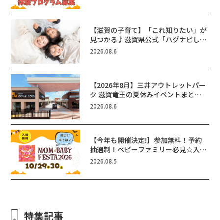
【滋賀の子育て】「これ知りたい」が
見つかる♪滋賀県公式「ハグナビし
が」使ってる？おでかけ・制度・子育
2026.08.6
てのお役立ち情報が満載！
【2026年8月】三井アウトレットパー
ク 滋賀竜王の夏休みイベントまと
め！びしょぬれ水あそび・激辛グル
2026.08.6
メ・フォトコンテストまで盛りだくさ
ん！
【今年も開催決定!】参加無料！予約
抽選制！ベビーファミリー必見☆入場
無料☆10/29(木)30(金)ママベビーフ
2026.08.5
ェスタ2026！親子で楽しもう♪inピ
エリ守山
特集記事