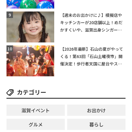
2日】
【週末のお出かけに♪】模擬店や
キッチンカーが20店舗以上！めだ
かすくいや、滋賀出身シンガーソ
ングライターによるライブなど。
【和邇ふれあい夏祭り】
【2026年最新】石山の夏がやって
くる！第63回「石山土曜夜市」開
催決定！歩行者天国に屋台やステ
ージが勢揃い【7月18日・25日・8
月1日】大津市
カテゴリー
滋賀イベント
お出かけ
グルメ
暮らし