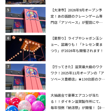
場情報なども要チェック★
【大津市】2026年9月オープン予
定！あの話題のクレーンゲーム専
門店「アソベース」が堅田にやっ
てくる！豊郷店に続く滋賀2店舗目
★
【夏祭り】ライブやシャボン玉シ
ョー、盆踊りも！「トレセン夏ま
つり」が2026年も開催されます！
【行ってきた】滋賀最大級のワク
ワク！2025年11月オープンの「ア
ソベース豊郷店」★130台超のクレ
ーンゲームで青果や日用品までゲ
ットできる新スポット！
大抽選会で豪華エアコンが当た
る！！ダイキン滋賀製作所にて、
毎年恒例『納涼祭』が開催！【8月