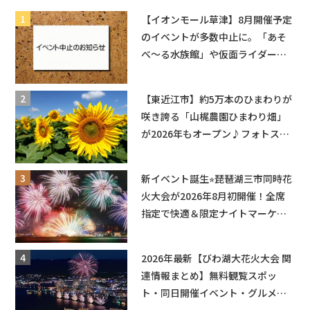
【イオンモール草津】8月開催予定
のイベントが多数中止に。「あそ
べ〜る水族館」や仮面ライダーシ
ョーなど
【東近江市】約5万本のひまわりが
咲き誇る「山梶農園ひまわり畑」
が2026年もオープン♪フォトスポ
ットやキッチンカーも登場！何度
も入園できるフリーパスも販売★
新イベント誕生⭐︎琵琶湖三市同時花
火大会が2026年8月初開催！全席
指定で快適＆限定ナイトマーケッ
トも登場♪
2026年最新【びわ湖大花火大会 関
連情報まとめ】無料観覧スポッ
ト・同日開催イベント・グルメマ
ップ・交通規制に近隣施設の駐車