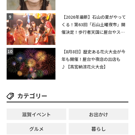
ングライターによるライブなど。
【和邇ふれあい夏祭り】
【2026年最新】石山の夏がやって
くる！第63回「石山土曜夜市」開
催決定！歩行者天国に屋台やステ
ージが勢揃い【7月18日・25日・8
月1日】大津市
【8月8日】歴史ある花火大会が今
年も開催！屋台や夜店の出店も
♪【高宮納涼花火大会】
カテゴリー
滋賀イベント
お出かけ
グルメ
暮らし