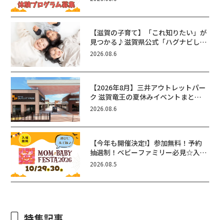
【滋賀の子育て】「これ知りたい」が
見つかる♪滋賀県公式「ハグナビし
が」使ってる？おでかけ・制度・子育
2026.08.6
てのお役立ち情報が満載！
【2026年8月】三井アウトレットパー
ク 滋賀竜王の夏休みイベントまと
め！びしょぬれ水あそび・激辛グル
2026.08.6
メ・フォトコンテストまで盛りだくさ
ん！
【今年も開催決定!】参加無料！予約
抽選制！ベビーファミリー必見☆入場
無料☆10/29(木)30(金)ママベビーフ
2026.08.5
ェスタ2026！親子で楽しもう♪inピ
エリ守山
特集記事