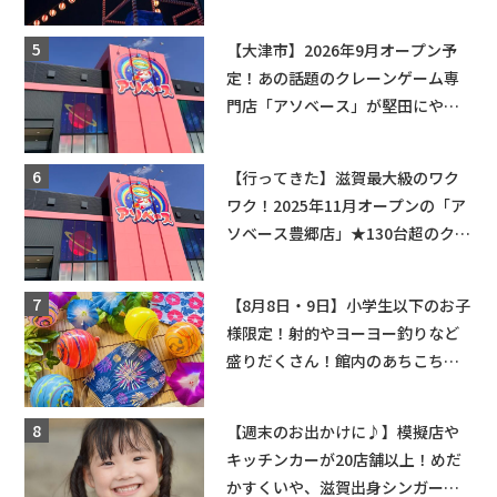
【大津市】2026年9月オープン予
定！あの話題のクレーンゲーム専
門店「アソベース」が堅田にやっ
てくる！豊郷店に続く滋賀2店舗目
★
【行ってきた】滋賀最大級のワク
ワク！2025年11月オープンの「ア
ソベース豊郷店」★130台超のクレ
ーンゲームで青果や日用品までゲ
ットできる新スポット！
【8月8日・9日】小学生以下のお子
様限定！射的やヨーヨー釣りなど
盛りだくさん！館内のあちこちに
ちびっこ縁日開催♪【モリーブ】
【週末のお出かけに♪】模擬店や
キッチンカーが20店舗以上！めだ
かすくいや、滋賀出身シンガーソ