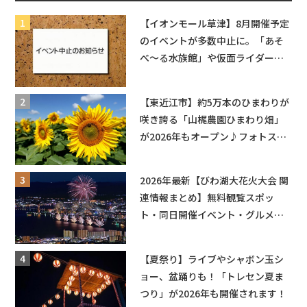
【イオンモール草津】8月開催予定
のイベントが多数中止に。「あそ
べ〜る水族館」や仮面ライダーシ
ョーなど
【東近江市】約5万本のひまわりが
咲き誇る「山梶農園ひまわり畑」
が2026年もオープン♪フォトスポ
ットやキッチンカーも登場！何度
も入園できるフリーパスも販売★
2026年最新【びわ湖大花火大会 関
連情報まとめ】無料観覧スポッ
ト・同日開催イベント・グルメマ
ップ・交通規制に近隣施設の駐車
場情報なども要チェック★
【夏祭り】ライブやシャボン玉シ
ョー、盆踊りも！「トレセン夏ま
つり」が2026年も開催されます！