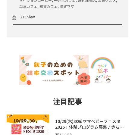
サイフォンコーヒー
,
子連れカフェ
,
倉式珈琲店
,
滋賀グルメ
,
草津カフェ
,
滋賀カフェ
,
滋賀ママ
213 view
注目記事
10/29(木)30㈮ママベビーフェスタ
2026！体験プログラム募集♪赤ちゃ
ん向けイベントに出演しませんか？
2026.08.6