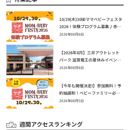
10/29(木)30㈮ママベビーフェスタ
2026！体験プログラム募集♪赤ち
ゃん向けイベントに出演しません
2026年08月6日
か？
【2026年8月】三井アウトレット
パーク 滋賀竜王の夏休みイベント
まとめ！びしょぬれ水あそび・激
2026年08月6日
辛グルメ・フォトコンテストまで
盛りだくさん！
【今年も開催決定!】参加無料！予
約抽選制！ベビーファミリー必見
☆入場無料☆10/29(木)30(金)ママ
2026年08月5日
ベビーフェスタ2026！親子で楽し
もう♪inピエリ守山
週間アクセスランキング