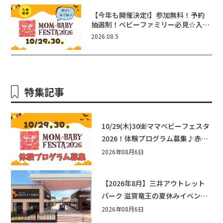
【今年も開催決定!】参加無料！予約
抽選制！ベビーファミリー必見☆入場
無料☆10/29(木)30(金)ママベビーフ
2026.08.5
ェスタ2026！親子で楽しもう♪inピ
エリ守山
特集記事
10/29(木)30㈮ママベビーフェスタ
2026！体験プログラム募集♪赤ち
ゃん向けイベントに出演しません
2026年08月6日
か？
【2026年8月】三井アウトレット
パーク 滋賀竜王の夏休みイベント
まとめ！びしょぬれ水あそび・激
2026年08月6日
辛グルメ・フォトコンテストまで