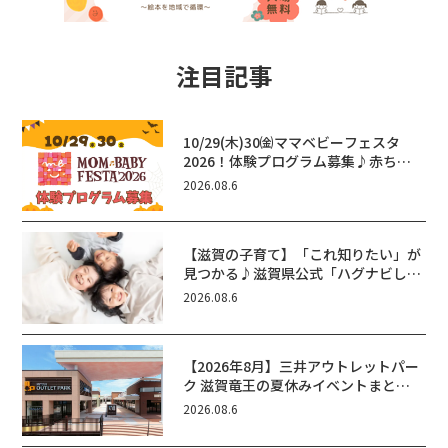
注目記事
10/29(木)30㈮ママベビーフェスタ
2026！体験プログラム募集♪赤ちゃ
ん向けイベントに出演しませんか？
2026.08.6
【滋賀の子育て】「これ知りたい」が
見つかる♪滋賀県公式「ハグナビし
が」使ってる？おでかけ・制度・子育
2026.08.6
てのお役立ち情報が満載！
【2026年8月】三井アウトレットパー
ク 滋賀竜王の夏休みイベントまと
め！びしょぬれ水あそび・激辛グル
2026.08.6
メ・フォトコンテストまで盛りだくさ
ん！