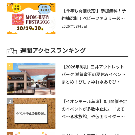
盛りだくさん！
【今年も開催決定!】参加無料！予
約抽選制！ベビーファミリー必見
☆入場無料☆10/29(木)30(金)ママ
2026年08月5日
ベビーフェスタ2026！親子で楽し
もう♪inピエリ守山
週間アクセスランキング
【2026年8月】三井アウトレット
パーク 滋賀竜王の夏休みイベント
まとめ！びしょぬれ水あそび・激
辛グルメ・フォトコンテストまで
盛りだくさん！
【イオンモール草津】8月開催予定
のイベントが多数中止に。「あそ
べ〜る水族館」や仮面ライダーシ
ョーなど