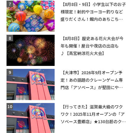
【8月8日・9日】小学生以下のお子
様限定！射的やヨーヨー釣りなど
盛りだくさん！館内のあちこちに
ちびっこ縁日開催♪【モリーブ】
【8月8日】歴史ある花火大会が今
年も開催！屋台や夜店の出店も
♪【高宮納涼花火大会】
【大津市】2026年9月オープン予
定！あの話題のクレーンゲーム専
門店「アソベース」が堅田にやっ
てくる！豊郷店に続く滋賀2店舗目
★
【行ってきた】滋賀最大級のワク
ワク！2025年11月オープンの「ア
ソベース豊郷店」★130台超のクレ
ーンゲームで青果や日用品までゲ