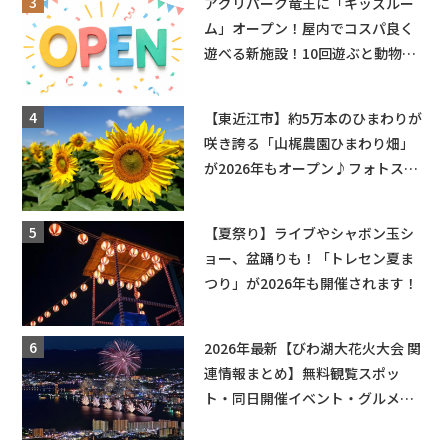
アグリパーク竜王に「キッズルー
ム」オープン！屋内でコスパ良く
遊べる新施設！10回遊ぶと動物触
れ合いが無料に★
【東近江市】約5万本のひまわりが
咲き誇る「山梶農園ひまわり畑」
が2026年もオープン♪フォトスポ
ットやキッチンカーも登場！何度
も入園できるフリーパスも販売★
【夏祭り】ライブやシャボン玉シ
ョー、盆踊りも！「トレセン夏ま
つり」が2026年も開催されます！
2026年最新【びわ湖大花火大会 関
連情報まとめ】無料観覧スポッ
ト・同日開催イベント・グルメマ
ップ・交通規制に近隣施設の駐車
場情報なども要チェック★