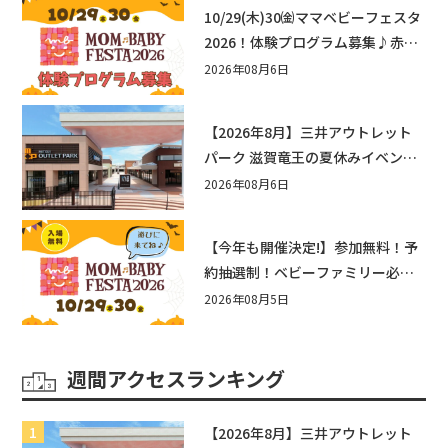
10/29(木)30㈮ママベビーフェスタ
2026！体験プログラム募集♪赤ち
ゃん向けイベントに出演しません
2026年08月6日
か？
【2026年8月】三井アウトレット
パーク 滋賀竜王の夏休みイベント
まとめ！びしょぬれ水あそび・激
2026年08月6日
辛グルメ・フォトコンテストまで
盛りだくさん！
【今年も開催決定!】参加無料！予
約抽選制！ベビーファミリー必見
☆入場無料☆10/29(木)30(金)ママ
2026年08月5日
ベビーフェスタ2026！親子で楽し
もう♪inピエリ守山
週間アクセスランキング
【2026年8月】三井アウトレット