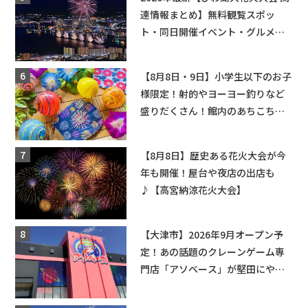
連情報まとめ】無料観覧スポッ
ト・同日開催イベント・グルメマ
ップ・交通規制に近隣施設の駐車
場情報なども要チェック★
【8月8日・9日】小学生以下のお子
様限定！射的やヨーヨー釣りなど
盛りだくさん！館内のあちこちに
ちびっこ縁日開催♪【モリーブ】
【8月8日】歴史ある花火大会が今
年も開催！屋台や夜店の出店も
♪【高宮納涼花火大会】
【大津市】2026年9月オープン予
定！あの話題のクレーンゲーム専
門店「アソベース」が堅田にやっ
てくる！豊郷店に続く滋賀2店舗目
★