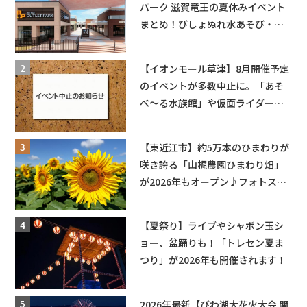
パーク 滋賀竜王の夏休みイベント
まとめ！びしょぬれ水あそび・激
辛グルメ・フォトコンテストまで
盛りだくさん！
【イオンモール草津】8月開催予定
のイベントが多数中止に。「あそ
べ〜る水族館」や仮面ライダーシ
ョーなど
【東近江市】約5万本のひまわりが
咲き誇る「山梶農園ひまわり畑」
が2026年もオープン♪フォトスポ
ットやキッチンカーも登場！何度
も入園できるフリーパスも販売★
【夏祭り】ライブやシャボン玉シ
ョー、盆踊りも！「トレセン夏ま
つり」が2026年も開催されます！
2026年最新【びわ湖大花火大会 関