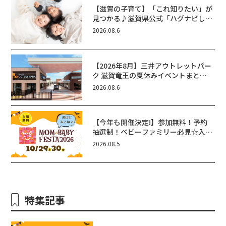
【滋賀の子育て】「これ知りたい」が
見つかる♪滋賀県公式「ハグナビし
が」使ってる？おでかけ・制度・子育
2026.08.6
てのお役立ち情報が満載！
【2026年8月】三井アウトレットパー
ク 滋賀竜王の夏休みイベントまと
め！びしょぬれ水あそび・激辛グル
2026.08.6
メ・フォトコンテストまで盛りだくさ
ん！
【今年も開催決定!】参加無料！予約
抽選制！ベビーファミリー必見☆入場
無料☆10/29(木)30(金)ママベビーフ
2026.08.5
ェスタ2026！親子で楽しもう♪inピ
エリ守山
特集記事