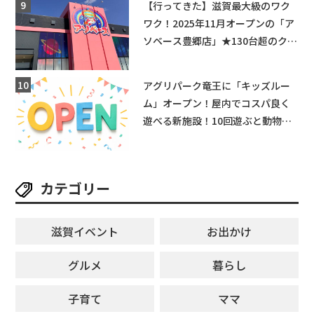
【行ってきた】滋賀最大級のワク
ワク！2025年11月オープンの「ア
ソベース豊郷店」★130台超のクレ
ーンゲームで青果や日用品までゲ
ットできる新スポット！
アグリパーク竜王に「キッズルー
ム」オープン！屋内でコスパ良く
遊べる新施設！10回遊ぶと動物触
れ合いが無料に★
カテゴリー
滋賀イベント
お出かけ
グルメ
暮らし
子育て
ママ