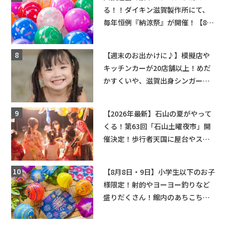
る！！ダイキン滋賀製作所にて、
毎年恒例『納涼祭』が開催！【8月
2日】
【週末のお出かけに♪】模擬店や
キッチンカーが20店舗以上！めだ
かすくいや、滋賀出身シンガーソ
ングライターによるライブなど。
【和邇ふれあい夏祭り】
【2026年最新】石山の夏がやって
くる！第63回「石山土曜夜市」開
催決定！歩行者天国に屋台やステ
ージが勢揃い【7月18日・25日・8
月1日】大津市
【8月8日・9日】小学生以下のお子
様限定！射的やヨーヨー釣りなど
盛りだくさん！館内のあちこちに
ちびっこ縁日開催♪【モリーブ】