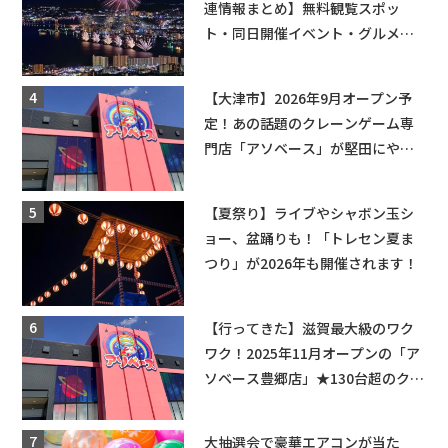
連情報まとめ】無料観覧スポッ
ト・同日開催イベント・グルメマ
ップ・交通規制に近隣施設の駐車
場情報なども要チェック★
【大津市】2026年9月オープン予
定！あの話題のクレーンゲーム専
門店「アソベース」が堅田にやっ
てくる！豊郷店に続く滋賀2店舗目
★
【夏祭り】ライブやシャボン玉シ
ョー、盆踊りも！「トレセン夏ま
つり」が2026年も開催されます！
【行ってきた】滋賀最大級のワク
ワク！2025年11月オープンの「ア
ソベース豊郷店」★130台超のクレ
ーンゲームで青果や日用品までゲ
ットできる新スポット！
大抽選会で豪華エアコンが当た