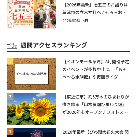
もう♪inピエリ守山
【2026年最新】七五三のお詣りは
草津市の立木神社へ♪七五三お祝
い企画をご紹介！
2026年08月4日
週間アクセスランキング
【イオンモール草津】8月開催予定
のイベントが多数中止に。「あそ
べ〜る水族館」や仮面ライダーシ
ョーなど
【東近江市】約5万本のひまわりが
咲き誇る「山梶農園ひまわり畑」
が2026年もオープン♪フォトスポ
ットやキッチンカーも登場！何度
も入園できるフリーパスも販売★
2026年最新【びわ湖大花火大会 関