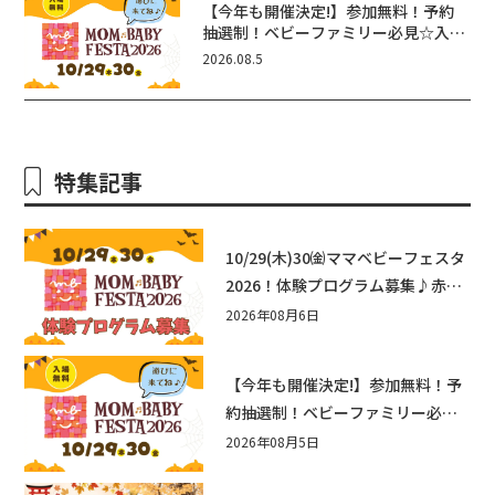
【今年も開催決定!】参加無料！予約
抽選制！ベビーファミリー必見☆入場
無料☆10/29(木)30(金)ママベビーフ
2026.08.5
ェスタ2026！親子で楽しもう♪inピ
エリ守山
特集記事
10/29(木)30㈮ママベビーフェスタ
2026！体験プログラム募集♪赤ち
ゃん向けイベントに出演しません
2026年08月6日
か？
【今年も開催決定!】参加無料！予
約抽選制！ベビーファミリー必見
☆入場無料☆10/29(木)30(金)ママ
2026年08月5日
ベビーフェスタ2026！親子で楽し