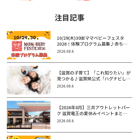
注目記事
10/29(木)30㈮ママベビーフェスタ
2026！体験プログラム募集♪赤ちゃ
ん向けイベントに出演しませんか？
2026.08.6
【滋賀の子育て】「これ知りたい」が
見つかる♪滋賀県公式「ハグナビし
が」使ってる？おでかけ・制度・子育
2026.08.6
てのお役立ち情報が満載！
【2026年8月】三井アウトレットパー
ク 滋賀竜王の夏休みイベントまと
め！びしょぬれ水あそび・激辛グル
2026.08.6
メ・フォトコンテストまで盛りだくさ
ん！