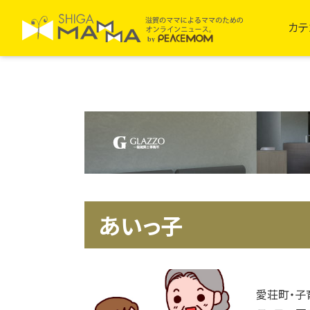
カテ
あいっ子
愛荘町・子