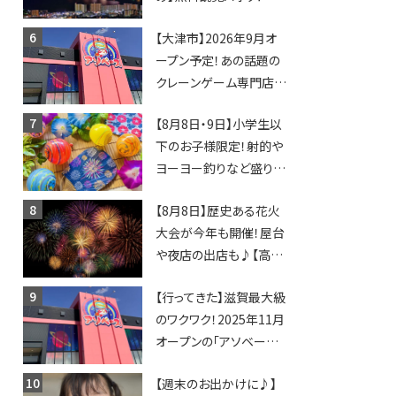
日開催イベント・グルメマ
【大津市】2026年9月オ
ップ・交通規制に近隣施
ープン予定！あの話題の
設の駐車場情報なども
クレーンゲーム専門店
要チェック★
「アソベース」が堅田にや
【8月8日・9日】小学生以
ってくる！豊郷店に続く滋
下のお子様限定！射的や
賀2店舗目★
ヨーヨー釣りなど盛りだ
くさん！館内のあちこちに
【8月8日】歴史ある花火
ちびっこ縁日開催♪【モリ
大会が今年も開催！屋台
ーブ】
や夜店の出店も♪【高宮
納涼花火大会】
【行ってきた】滋賀最大級
のワクワク！2025年11月
オープンの「アソベース
豊郷店」★130台超のク
【週末のお出かけに♪】
レーンゲームで青果や日