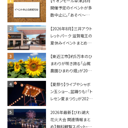
【イオンモール草津】8月
開催予定のイベントが多
数中止に。「あそべ〜る
水族館」や仮面ライダー
【2026年8月】三井アウト
ショーなど
レットパーク 滋賀竜王の
夏休みイベントまとめ！
びしょぬれ水あそび・激
【東近江市】約5万本のひ
辛グルメ・フォトコンテス
まわりが咲き誇る「山梶
トまで盛りだくさん！
農園ひまわり畑」が2026
年もオープン♪フォトス
【夏祭り】ライブやシャボ
ポットやキッチンカーも
ン玉ショー、盆踊りも！「ト
登場！何度も入園できる
レセン夏まつり」が2026
フリーパスも販売★
年も開催されます！
2026年最新【びわ湖大
花火大会 関連情報まと
め】無料観覧スポット・同