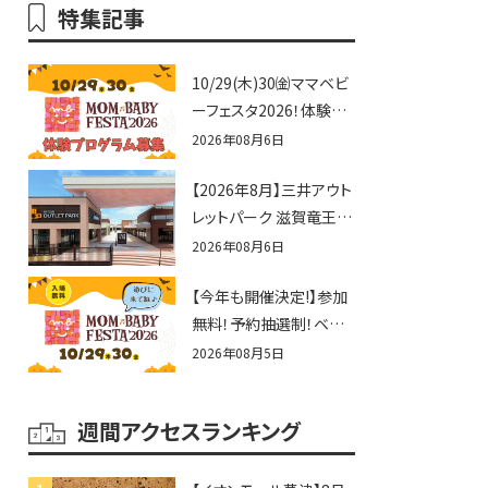
特集記事
10/29(木)30㈮ママベビ
ーフェスタ2026！体験プ
ログラム募集♪赤ちゃん
2026年08月6日
向けイベントに出演しま
【2026年8月】三井アウト
せんか？
レットパーク 滋賀竜王の
夏休みイベントまとめ！
2026年08月6日
びしょぬれ水あそび・激
【今年も開催決定!】参加
辛グルメ・フォトコンテス
無料！予約抽選制！ベビ
トまで盛りだくさん！
ーファミリー必見☆入場
2026年08月5日
無料☆10/29(木)30(金)
ママベビーフェスタ
週間アクセスランキング
2026！親子で楽しもう
♪inピエリ守山