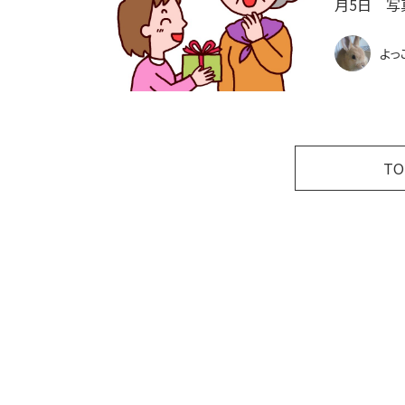
月5日 写
よっ
T