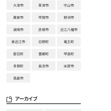
大津市
草津市
守山市
栗東市
甲賀市
野洲市
湖南市
彦根市
近江八幡市
東近江市
日野町
竜王町
愛荘町
豊郷町
甲良町
多賀町
長浜市
米原市
高島市
アーカイブ