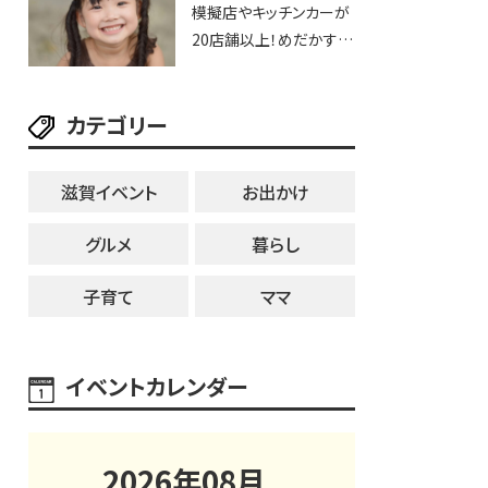
模擬店やキッチンカーが
用品までゲットできる新
20店舗以上！めだかすく
スポット！
いや、滋賀出身シンガー
ソングライターによるライ
カテゴリー
ブなど。【和邇ふれあい夏
祭り】
滋賀イベント
お出かけ
グルメ
暮らし
子育て
ママ
イベントカレンダー
2026
年
08
月