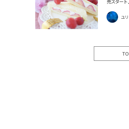
売スタート
ユリ
T