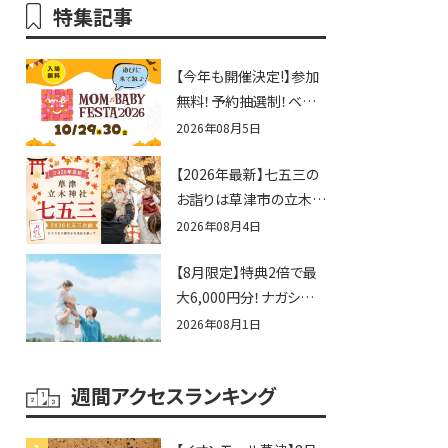
特集記事
【今年も開催決定!】参加
無料！予約抽選制！ベビ
ーファミリー必見☆入場
2026年08月5日
無料☆10/29(木)30(金)
【2026年最新】七五三の
ママベビーフェスタ
お詣りは草津市の立木神
2026！親子で楽しもう
社へ♪七五三お祝い企
♪inピエリ守山
2026年08月4日
画をご紹介！
【8月限定】特典2倍で最
大6,000円分！ナガシマス
パーランドプール券や人
2026年08月1日
気パスタ券も当たる☆夏
休みは「ハウスセレクショ
週間アクセスランキング
ン彦根」へGO！