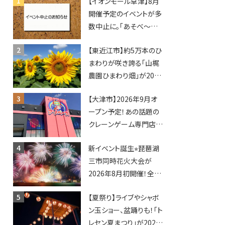
【イオンモール草津】8月
開催予定のイベントが多
数中止に。「あそべ〜る
水族館」や仮面ライダー
【東近江市】約5万本のひ
ショーなど
まわりが咲き誇る「山梶
農園ひまわり畑」が2026
年もオープン♪フォトス
【大津市】2026年9月オ
ポットやキッチンカーも
ープン予定！あの話題の
登場！何度も入園できる
クレーンゲーム専門店
フリーパスも販売★
「アソベース」が堅田にや
新イベント誕生⭐︎琵琶湖
ってくる！豊郷店に続く滋
三市同時花火大会が
賀2店舗目★
2026年8月初開催！全席
指定で快適＆限定ナイト
【夏祭り】ライブやシャボ
マーケットも登場♪
ン玉ショー、盆踊りも！「ト
レセン夏まつり」が2026