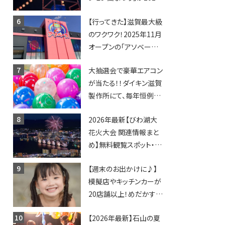
年も開催されます！
【行ってきた】滋賀最大級
のワクワク！2025年11月
オープンの「アソベース
豊郷店」★130台超のク
大抽選会で豪華エアコン
レーンゲームで青果や日
が当たる！！ダイキン滋賀
用品までゲットできる新
製作所にて、毎年恒例
スポット！
『納涼祭』が開催！【8月2
2026年最新【びわ湖大
日】
花火大会 関連情報まと
め】無料観覧スポット・同
日開催イベント・グルメマ
【週末のお出かけに♪】
ップ・交通規制に近隣施
模擬店やキッチンカーが
設の駐車場情報なども
20店舗以上！めだかすく
要チェック★
いや、滋賀出身シンガー
【2026年最新】石山の夏
ソングライターによるライ