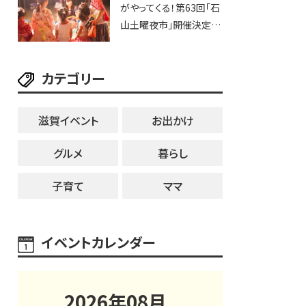
がやってくる！第63回「石
ブなど。【和邇ふれあい夏
山土曜夜市」開催決定！
祭り】
歩行者天国に屋台やステ
ージが勢揃い【7月18日・
カテゴリー
25日・8月1日】大津市
滋賀イベント
お出かけ
グルメ
暮らし
子育て
ママ
イベントカレンダー
2026
年
08
月