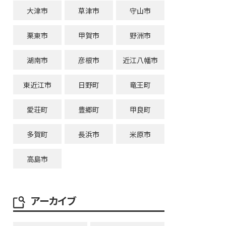
大津市
草津市
守山市
栗東市
甲賀市
野洲市
湖南市
彦根市
近江八幡市
東近江市
日野町
竜王町
愛荘町
豊郷町
甲良町
多賀町
長浜市
米原市
高島市
アーカイブ