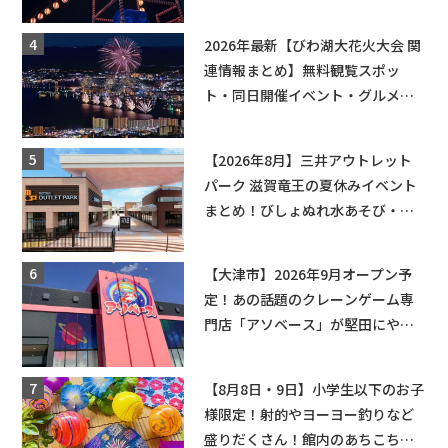
2026年最新【びわ湖大花火大会 関
連情報まとめ】無料観覧スポッ
ト・同日開催イベント・グルメマ
ップ・交通規制に近隣施設の駐車
場情報なども要チェック★
【2026年8月】三井アウトレット
パーク 滋賀竜王の夏休みイベント
まとめ！びしょぬれ水あそび・激
辛グルメ・フォトコンテストまで
盛りだくさん！
【大津市】2026年9月オープン予
定！あの話題のクレーンゲーム専
門店「アソベース」が堅田にやっ
てくる！豊郷店に続く滋賀2店舗目
★
【8月8日・9日】小学生以下のお子
様限定！射的やヨーヨー釣りなど
盛りだくさん！館内のあちこちに