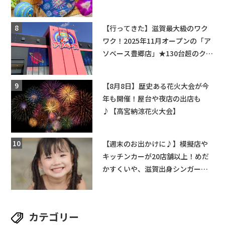
ちびっこ縁日開催♪【モリーブ】
【行ってきた】滋賀最大級のワク
ワク！2025年11月オープンの「ア
ソベース豊郷店」★130台超のクレ
ーンゲームで青果や日用品までゲ
ットできる新スポット！
【8月8日】歴史ある花火大会が今
年も開催！屋台や夜店の出店も
♪【高宮納涼花火大会】
【週末のお出かけに♪】模擬店や
キッチンカーが20店舗以上！めだ
かすくいや、滋賀出身シンガーソ
ングライターによるライブなど。
【和邇ふれあい夏祭り】
カテゴリー