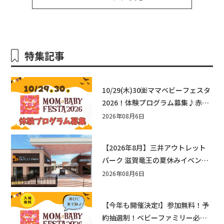
特集記事
10/29(木)30㈮ママベビーフェスタ
2026！体験プログラム募集♪赤ち
ゃん向けイベントに出演しません
2026年08月6日
か？
【2026年8月】三井アウトレット
パーク 滋賀竜王の夏休みイベント
まとめ！びしょぬれ水あそび・激
2026年08月6日
辛グルメ・フォトコンテストまで
盛りだくさん！
【今年も開催決定!】参加無料！予
約抽選制！ベビーファミリー必見