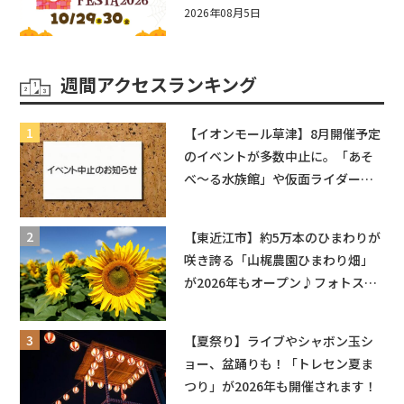
☆入場無料☆10/29(木)30(金)ママ
2026年08月5日
ベビーフェスタ2026！親子で楽し
もう♪inピエリ守山
週間アクセスランキング
【イオンモール草津】8月開催予定
のイベントが多数中止に。「あそ
べ〜る水族館」や仮面ライダーシ
ョーなど
【東近江市】約5万本のひまわりが
咲き誇る「山梶農園ひまわり畑」
が2026年もオープン♪フォトスポ
ットやキッチンカーも登場！何度
も入園できるフリーパスも販売★
【夏祭り】ライブやシャボン玉シ
ョー、盆踊りも！「トレセン夏ま
つり」が2026年も開催されます！