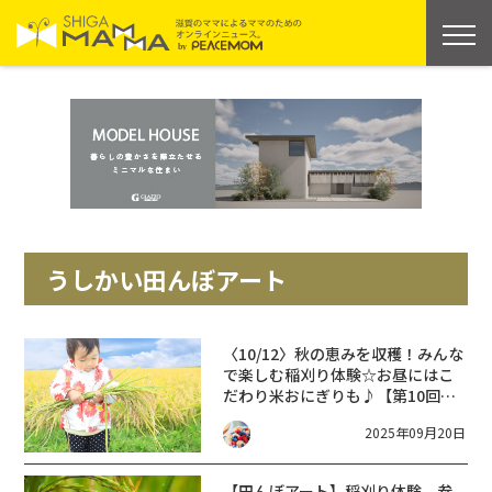
うしかい田んぼアート
〈10/12〉秋の恵みを収穫！みんな
で楽しむ稲刈り体験☆お昼にはこ
だわり米おにぎりも♪【第10回う
しかい田んぼアート稲刈り体験参
2025年09月20日
加者募集】甲賀市
【田んぼアート】稲刈り体験、参