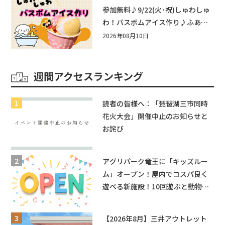
近江八幡
参加無料♪9/22(火･祝)しゅわしゅ
わ！バスボムアイス作り♪ふあふ
あ遊具もあるよ！in近江八幡
2026年08月10日
週間アクセスランキング
読者の皆様へ：「琵琶湖三市同時
花火大会」開催中止のお知らせと
お詫び
アグリパーク竜王に「キッズルー
ム」オープン！屋内でコスパ良く
遊べる新施設！10回遊ぶと動物触
れ合いが無料に★
【2026年8月】三井アウトレット