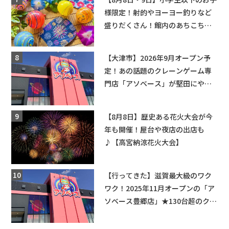
様限定！射的やヨーヨー釣りなど
盛りだくさん！館内のあちこちに
ちびっこ縁日開催♪【モリーブ】
【大津市】2026年9月オープン予
定！あの話題のクレーンゲーム専
門店「アソベース」が堅田にやっ
てくる！豊郷店に続く滋賀2店舗目
★
【8月8日】歴史ある花火大会が今
年も開催！屋台や夜店の出店も
♪【高宮納涼花火大会】
【行ってきた】滋賀最大級のワク
ワク！2025年11月オープンの「ア
ソベース豊郷店」★130台超のクレ
ーンゲームで青果や日用品までゲ
ットできる新スポット！