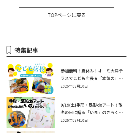
TOPページに戻る
特集記事
参加無料！夏休み！オーミ大津テ
ラスでこども店長★「本気の」お
店屋さんごっこ8/22(土)開催！&ワ
2026年08月10日
ークショップも♪
9/19(土)手形・足形deアート！敬
老の日に贈る「いま」のきろく♪
他にもふあふあ遊具などお楽しみ
2026年08月10日
がいっぱいのシルバーウィークin