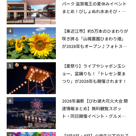
パーク 滋賀竜王の夏休みイベント
まとめ！びしょぬれ水あそび・激
辛グルメ・フォトコンテストまで
盛りだくさん！
【東近江市】約5万本のひまわりが
咲き誇る「山梶農園ひまわり畑」
が2026年もオープン♪フォトスポ
ットやキッチンカーも登場！何度
も入園できるフリーパスも販売★
【夏祭り】ライブやシャボン玉シ
ョー、盆踊りも！「トレセン夏ま
つり」が2026年も開催されます！
2026年最新【びわ湖大花火大会 関
連情報まとめ】無料観覧スポッ
ト・同日開催イベント・グルメマ
ップ・交通規制に近隣施設の駐車
場情報なども要チェック★
【8月8日・9日】小学生以下のお子