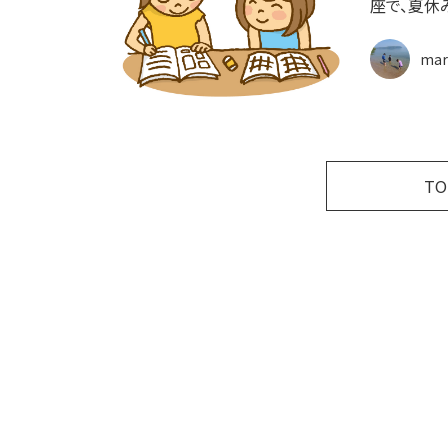
座で、夏休
mar
T