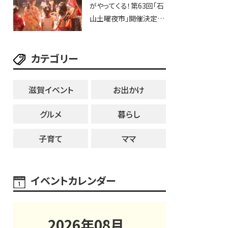
がやってくる！第63回「石
ブなど。【和邇ふれあい夏
山土曜夜市」開催決定！
祭り】
歩行者天国に屋台やステ
ージが勢揃い【7月18日・
カテゴリー
25日・8月1日】大津市
滋賀イベント
お出かけ
グルメ
暮らし
子育て
ママ
イベントカレンダー
2026
年
08
月