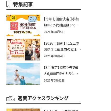
特集記事
【今年も開催決定!】参加
無料！予約抽選制！ベビ
ーファミリー必見☆入場
2026年08月5日
無料☆10/29(木)30(金)
【2026年最新】七五三の
ママベビーフェスタ
お詣りは草津市の立木神
2026！親子で楽しもう
社へ♪七五三お祝い企
♪inピエリ守山
2026年08月4日
画をご紹介！
【8月限定】特典2倍で最
大6,000円分！ナガシマス
パーランドプール券や人
2026年08月1日
気パスタ券も当たる☆夏
休みは「ハウスセレクショ
週間アクセスランキング
ン彦根」へGO！