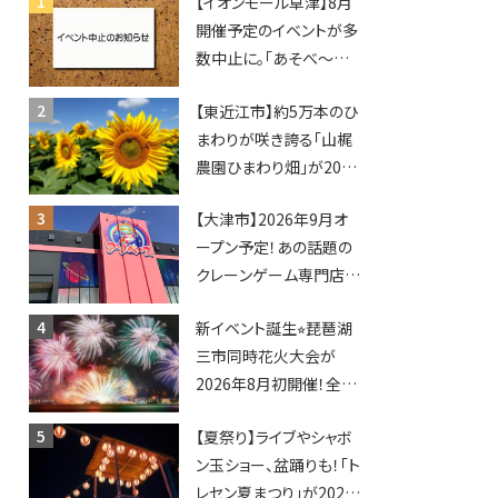
【イオンモール草津】8月
開催予定のイベントが多
数中止に。「あそべ〜る
水族館」や仮面ライダー
【東近江市】約5万本のひ
ショーなど
まわりが咲き誇る「山梶
農園ひまわり畑」が2026
年もオープン♪フォトス
【大津市】2026年9月オ
ポットやキッチンカーも
ープン予定！あの話題の
登場！何度も入園できる
クレーンゲーム専門店
フリーパスも販売★
「アソベース」が堅田にや
新イベント誕生⭐︎琵琶湖
ってくる！豊郷店に続く滋
三市同時花火大会が
賀2店舗目★
2026年8月初開催！全席
指定で快適＆限定ナイト
【夏祭り】ライブやシャボ
マーケットも登場♪
ン玉ショー、盆踊りも！「ト
レセン夏まつり」が2026