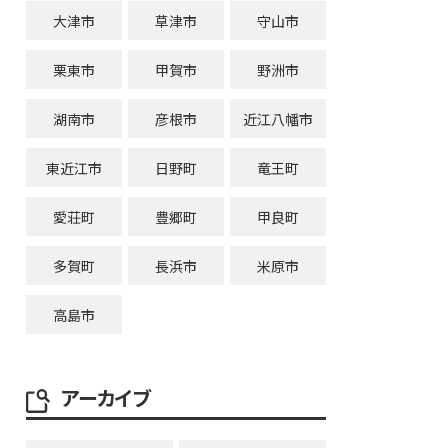
大津市
草津市
守山市
栗東市
甲賀市
野洲市
湖南市
彦根市
近江八幡市
東近江市
日野町
竜王町
愛荘町
豊郷町
甲良町
多賀町
長浜市
米原市
高島市
アーカイブ