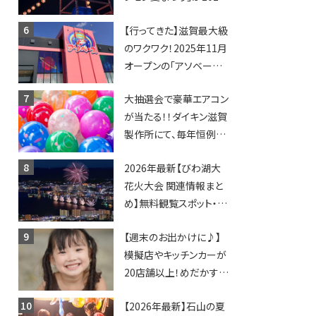
年も開催されます！
【行ってきた】滋賀最大級
のワクワク！2025年11月
オープンの「アソベース
豊郷店」★130台超のク
大抽選会で豪華エアコン
レーンゲームで青果や日
が当たる！！ダイキン滋賀
用品までゲットできる新
製作所にて、毎年恒例
スポット！
『納涼祭』が開催！【8月2
2026年最新【びわ湖大
日】
花火大会 関連情報まと
め】無料観覧スポット・同
日開催イベント・グルメマ
【週末のお出かけに♪】
ップ・交通規制に近隣施
模擬店やキッチンカーが
設の駐車場情報なども
20店舗以上！めだかすく
要チェック★
いや、滋賀出身シンガー
【2026年最新】石山の夏
ソングライターによるライ