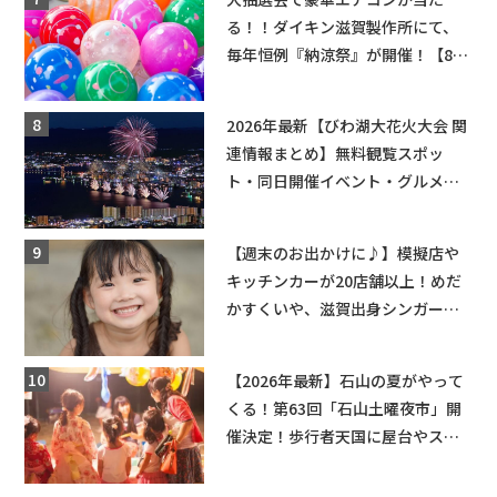
る！！ダイキン滋賀製作所にて、
毎年恒例『納涼祭』が開催！【8月
2日】
2026年最新【びわ湖大花火大会 関
連情報まとめ】無料観覧スポッ
ト・同日開催イベント・グルメマ
ップ・交通規制に近隣施設の駐車
場情報なども要チェック★
【週末のお出かけに♪】模擬店や
キッチンカーが20店舗以上！めだ
かすくいや、滋賀出身シンガーソ
ングライターによるライブなど。
【和邇ふれあい夏祭り】
【2026年最新】石山の夏がやって
くる！第63回「石山土曜夜市」開
催決定！歩行者天国に屋台やステ
ージが勢揃い【7月18日・25日・8
月1日】大津市