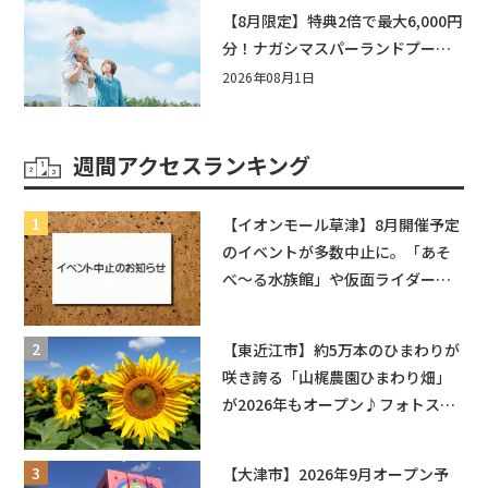
【8月限定】特典2倍で最大6,000円
分！ナガシマスパーランドプール
券や人気パスタ券も当たる☆夏休
2026年08月1日
みは「ハウスセレクション彦根」
へGO！
週間アクセスランキング
【イオンモール草津】8月開催予定
のイベントが多数中止に。「あそ
べ〜る水族館」や仮面ライダーシ
ョーなど
【東近江市】約5万本のひまわりが
咲き誇る「山梶農園ひまわり畑」
が2026年もオープン♪フォトスポ
ットやキッチンカーも登場！何度
も入園できるフリーパスも販売★
【大津市】2026年9月オープン予