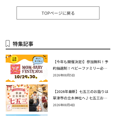
TOPページに戻る
特集記事
【今年も開催決定!】参加無料！予
約抽選制！ベビーファミリー必見
☆入場無料☆10/29(木)30(金)ママ
2026年08月5日
ベビーフェスタ2026！親子で楽し
もう♪inピエリ守山
【2026年最新】七五三のお詣りは
草津市の立木神社へ♪七五三お祝
い企画をご紹介！
2026年08月4日