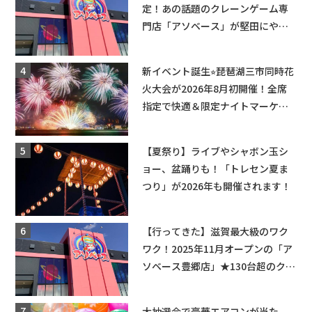
定！あの話題のクレーンゲーム専
門店「アソベース」が堅田にやっ
てくる！豊郷店に続く滋賀2店舗目
★
新イベント誕生⭐︎琵琶湖三市同時花
火大会が2026年8月初開催！全席
指定で快適＆限定ナイトマーケッ
トも登場♪
【夏祭り】ライブやシャボン玉シ
ョー、盆踊りも！「トレセン夏ま
つり」が2026年も開催されます！
【行ってきた】滋賀最大級のワク
ワク！2025年11月オープンの「ア
ソベース豊郷店」★130台超のクレ
ーンゲームで青果や日用品までゲ
ットできる新スポット！
大抽選会で豪華エアコンが当た