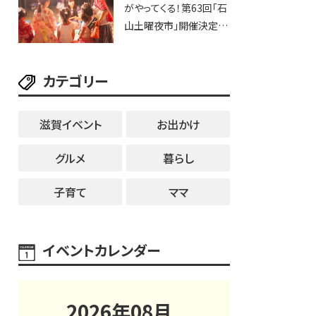
がやってくる！第63回「石
ブなど。【和邇ふれあい夏
山土曜夜市」開催決定！
祭り】
歩行者天国に屋台やステ
ージが勢揃い【7月18日・
カテゴリー
25日・8月1日】大津市
滋賀イベント
お出かけ
グルメ
暮らし
子育て
ママ
イベントカレンダー
2026
年
08
月