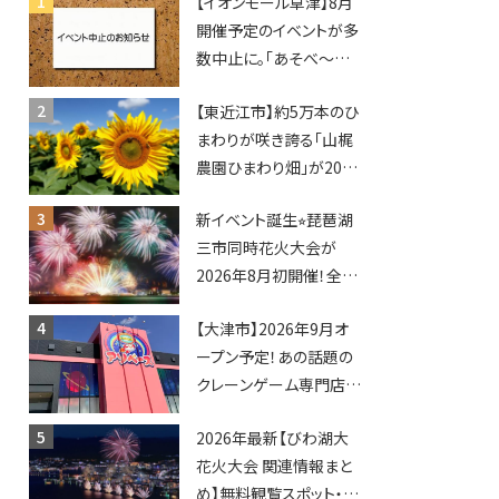
【イオンモール草津】8月
開催予定のイベントが多
数中止に。「あそべ〜る
水族館」や仮面ライダー
【東近江市】約5万本のひ
ショーなど
まわりが咲き誇る「山梶
農園ひまわり畑」が2026
年もオープン♪フォトス
新イベント誕生⭐︎琵琶湖
ポットやキッチンカーも
三市同時花火大会が
登場！何度も入園できる
2026年8月初開催！全席
フリーパスも販売★
指定で快適＆限定ナイト
【大津市】2026年9月オ
マーケットも登場♪
ープン予定！あの話題の
クレーンゲーム専門店
「アソベース」が堅田にや
2026年最新【びわ湖大
ってくる！豊郷店に続く滋
花火大会 関連情報まと
賀2店舗目★
め】無料観覧スポット・同