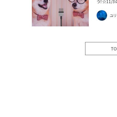
う！☆11/3
ユリ
T