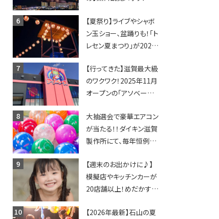
日開催イベント・グルメマ
【夏祭り】ライブやシャボ
ップ・交通規制に近隣施
ン玉ショー、盆踊りも！「ト
設の駐車場情報なども
レセン夏まつり」が2026
要チェック★
年も開催されます！
【行ってきた】滋賀最大級
のワクワク！2025年11月
オープンの「アソベース
豊郷店」★130台超のク
大抽選会で豪華エアコン
レーンゲームで青果や日
が当たる！！ダイキン滋賀
用品までゲットできる新
製作所にて、毎年恒例
スポット！
『納涼祭』が開催！【8月2
【週末のお出かけに♪】
日】
模擬店やキッチンカーが
20店舗以上！めだかすく
いや、滋賀出身シンガー
【2026年最新】石山の夏
ソングライターによるライ