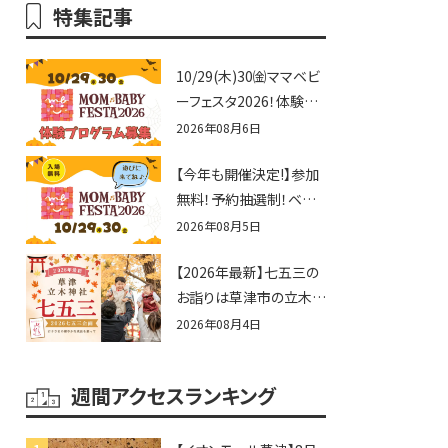
特集記事
10/29(木)30㈮ママベビ
ーフェスタ2026！体験プ
ログラム募集♪赤ちゃん
2026年08月6日
向けイベントに出演しま
【今年も開催決定!】参加
せんか？
無料！予約抽選制！ベビ
ーファミリー必見☆入場
2026年08月5日
無料☆10/29(木)30(金)
【2026年最新】七五三の
ママベビーフェスタ
お詣りは草津市の立木神
2026！親子で楽しもう
社へ♪七五三お祝い企
♪inピエリ守山
2026年08月4日
画をご紹介！
週間アクセスランキング