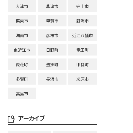
大津市
草津市
守山市
栗東市
甲賀市
野洲市
湖南市
彦根市
近江八幡市
東近江市
日野町
竜王町
愛荘町
豊郷町
甲良町
多賀町
長浜市
米原市
高島市
アーカイブ