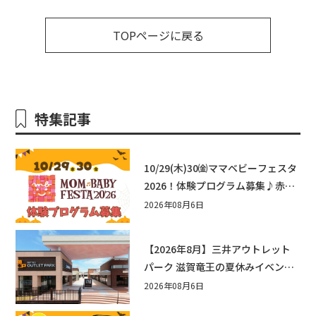
TOPページに戻る
特集記事
10/29(木)30㈮ママベビーフェスタ
2026！体験プログラム募集♪赤ち
ゃん向けイベントに出演しません
2026年08月6日
か？
【2026年8月】三井アウトレット
パーク 滋賀竜王の夏休みイベント
まとめ！びしょぬれ水あそび・激
2026年08月6日
辛グルメ・フォトコンテストまで