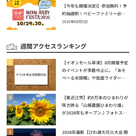
盛りだくさん！
【今年も開催決定!】参加無料！予
約抽選制！ベビーファミリー必見
☆入場無料☆10/29(木)30(金)ママ
2026年08月5日
ベビーフェスタ2026！親子で楽し
もう♪inピエリ守山
週間アクセスランキング
【イオンモール草津】8月開催予定
のイベントが多数中止に。「あそ
べ〜る水族館」や仮面ライダーシ
ョーなど
【東近江市】約5万本のひまわりが
咲き誇る「山梶農園ひまわり畑」
が2026年もオープン♪フォトスポ
ットやキッチンカーも登場！何度
も入園できるフリーパスも販売★
2026年最新【びわ湖大花火大会 関