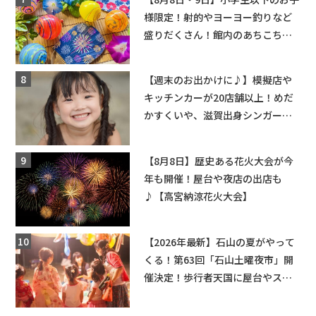
様限定！射的やヨーヨー釣りなど
盛りだくさん！館内のあちこちに
ちびっこ縁日開催♪【モリーブ】
【週末のお出かけに♪】模擬店や
キッチンカーが20店舗以上！めだ
かすくいや、滋賀出身シンガーソ
ングライターによるライブなど。
【和邇ふれあい夏祭り】
【8月8日】歴史ある花火大会が今
年も開催！屋台や夜店の出店も
♪【高宮納涼花火大会】
【2026年最新】石山の夏がやって
くる！第63回「石山土曜夜市」開
催決定！歩行者天国に屋台やステ
ージが勢揃い【7月18日・25日・8
月1日】大津市