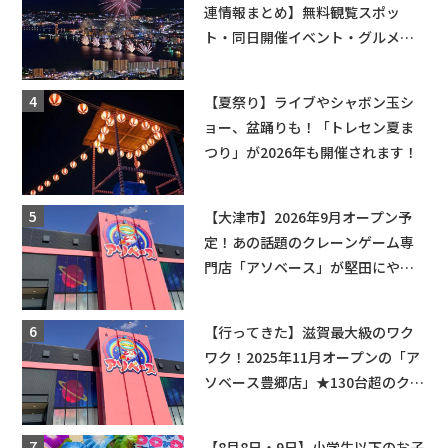
連情報まとめ】無料観覧スポッ
ト・同日開催イベント・グルメマ
ップ・交通規制に近隣施設の駐車
場情報なども要チェック★
【夏祭り】ライブやシャボン玉シ
ョー、盆踊りも！「トレセン夏ま
つり」が2026年も開催されます！
【大津市】2026年9月オープン予
定！あの話題のクレーンゲーム専
門店「アソベース」が堅田にやっ
てくる！豊郷店に続く滋賀2店舗目
★
【行ってきた】滋賀最大級のワク
ワク！2025年11月オープンの「ア
ソベース豊郷店」★130台超のクレ
ーンゲームで青果や日用品までゲ
ットできる新スポット！
【8月8日・9日】小学生以下のお子