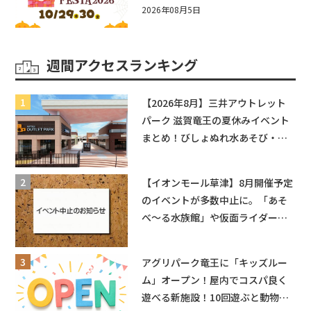
☆入場無料☆10/29(木)30(金)ママ
2026年08月5日
ベビーフェスタ2026！親子で楽し
もう♪inピエリ守山
週間アクセスランキング
【2026年8月】三井アウトレット
パーク 滋賀竜王の夏休みイベント
まとめ！びしょぬれ水あそび・激
辛グルメ・フォトコンテストまで
盛りだくさん！
【イオンモール草津】8月開催予定
のイベントが多数中止に。「あそ
べ〜る水族館」や仮面ライダーシ
ョーなど
アグリパーク竜王に「キッズルー
ム」オープン！屋内でコスパ良く
遊べる新施設！10回遊ぶと動物触