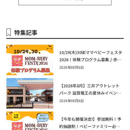
特集記事
10/29(木)30㈮ママベビーフェスタ
2026！体験プログラム募集♪赤ち
ゃん向けイベントに出演しません
2026年08月6日
か？
【2026年8月】三井アウトレット
パーク 滋賀竜王の夏休みイベント
まとめ！びしょぬれ水あそび・激
2026年08月6日
辛グルメ・フォトコンテストまで
盛りだくさん！
【今年も開催決定!】参加無料！予
約抽選制！ベビーファミリー必見