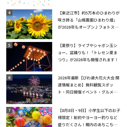
れ合いが無料に★
【東近江市】約5万本のひまわりが
咲き誇る「山梶農園ひまわり畑」
が2026年もオープン♪フォトスポ
ットやキッチンカーも登場！何度
も入園できるフリーパスも販売★
【夏祭り】ライブやシャボン玉シ
ョー、盆踊りも！「トレセン夏ま
つり」が2026年も開催されます！
2026年最新【びわ湖大花火大会 関
連情報まとめ】無料観覧スポッ
ト・同日開催イベント・グルメマ
ップ・交通規制に近隣施設の駐車
場情報なども要チェック★
【8月8日・9日】小学生以下のお子
様限定！射的やヨーヨー釣りなど
盛りだくさん！館内のあちこちに