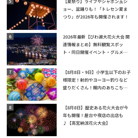
【夏祭り】ライブやシャボン玉シ
ョー、盆踊りも！「トレセン夏ま
つり」が2026年も開催されます！
2026年最新【びわ湖大花火大会 関
連情報まとめ】無料観覧スポッ
ト・同日開催イベント・グルメマ
ップ・交通規制に近隣施設の駐車
場情報なども要チェック★
【8月8日・9日】小学生以下のお子
様限定！射的やヨーヨー釣りなど
盛りだくさん！館内のあちこちに
ちびっこ縁日開催♪【モリーブ】
【8月8日】歴史ある花火大会が今
年も開催！屋台や夜店の出店も
♪【高宮納涼花火大会】