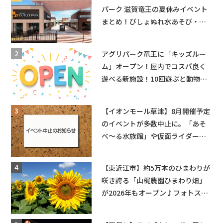
パーク 滋賀竜王の夏休みイベント
まとめ！びしょぬれ水あそび・激
辛グルメ・フォトコンテストまで
盛りだくさん！
アグリパーク竜王に「キッズルー
ム」オープン！屋内でコスパ良く
遊べる新施設！10回遊ぶと動物触
れ合いが無料に★
【イオンモール草津】8月開催予定
のイベントが多数中止に。「あそ
べ〜る水族館」や仮面ライダーシ
ョーなど
【東近江市】約5万本のひまわりが
咲き誇る「山梶農園ひまわり畑」
が2026年もオープン♪フォトスポ
ットやキッチンカーも登場！何度
も入園できるフリーパスも販売★