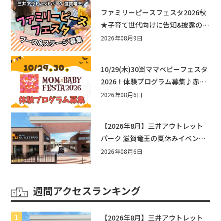
ファミリーピースフェスタ2026秋
★子育て世代向けに告知&披露の場
として♪ステージ又はブース出店
2026年08月9日
しませんか？
10/29(木)30㈮ママベビーフェスタ
2026！体験プログラム募集♪赤ち
ゃん向けイベントに出演しません
2026年08月6日
か？
【2026年8月】三井アウトレット
パーク 滋賀竜王の夏休みイベント
まとめ！びしょぬれ水あそび・激
2026年08月6日
辛グルメ・フォトコンテストまで
盛りだくさん！
週間アクセスランキング
【2026年8月】三井アウトレット