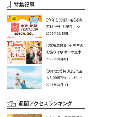
特集記事
【今年も開催決定!】参加
無料！予約抽選制！ベビ
ーファミリー必見☆入場
2026年08月5日
無料☆10/29(木)30(金)
【2026年最新】七五三の
ママベビーフェスタ
お詣りは草津市の立木神
2026！親子で楽しもう
社へ♪七五三お祝い企
♪inピエリ守山
2026年08月4日
画をご紹介！
【8月限定】特典2倍で最
大6,000円分！ナガシマス
パーランドプール券や人
2026年08月1日
気パスタ券も当たる☆夏
休みは「ハウスセレクショ
週間アクセスランキング
ン彦根」へGO！