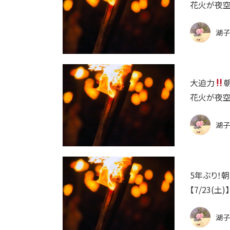
花火が夜空を
湖子
大迫力
花火が夜空を
湖子
5年ぶり！
【7/23(
湖子