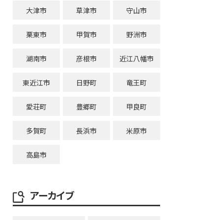
大津市
草津市
守山市
栗東市
甲賀市
野洲市
湖南市
彦根市
近江八幡市
東近江市
日野町
竜王町
愛荘町
豊郷町
甲良町
多賀町
長浜市
米原市
高島市
アーカイブ