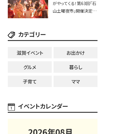
がやってくる！第63回「石
ブなど。【和邇ふれあい夏
山土曜夜市」開催決定！
祭り】
歩行者天国に屋台やステ
ージが勢揃い【7月18日・
カテゴリー
25日・8月1日】大津市
滋賀イベント
お出かけ
グルメ
暮らし
子育て
ママ
イベントカレンダー
2026
年
08
月