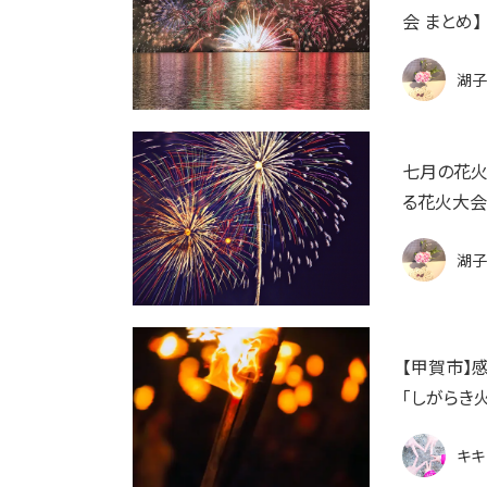
会 まとめ】
湖子
七月の花火
る花火大会
湖子
【甲賀市】
「しがらき火
キキ