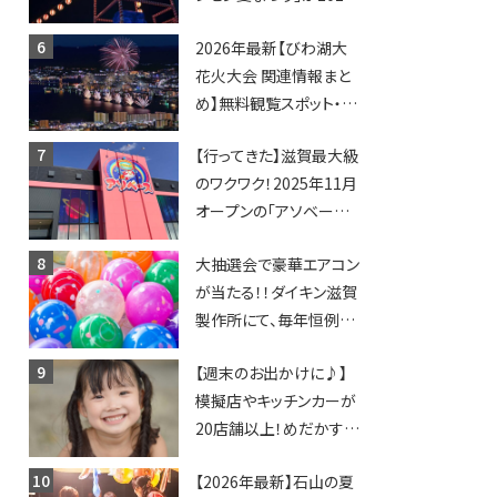
年も開催されます！
2026年最新【びわ湖大
花火大会 関連情報まと
め】無料観覧スポット・同
日開催イベント・グルメマ
【行ってきた】滋賀最大級
ップ・交通規制に近隣施
のワクワク！2025年11月
設の駐車場情報なども
オープンの「アソベース
要チェック★
豊郷店」★130台超のク
大抽選会で豪華エアコン
レーンゲームで青果や日
が当たる！！ダイキン滋賀
用品までゲットできる新
製作所にて、毎年恒例
スポット！
『納涼祭』が開催！【8月2
【週末のお出かけに♪】
日】
模擬店やキッチンカーが
20店舗以上！めだかすく
いや、滋賀出身シンガー
【2026年最新】石山の夏
ソングライターによるライ