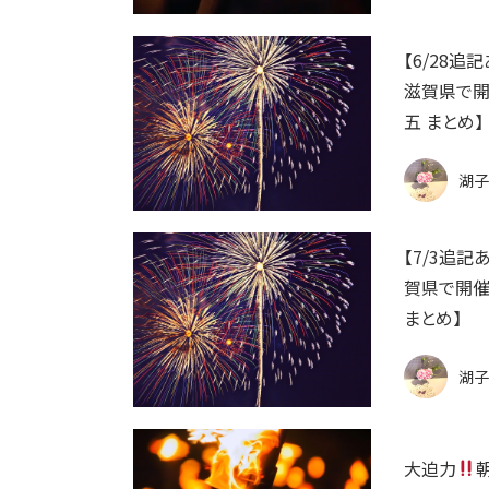
【6/28追
滋賀県で開
五 まとめ】
湖子
【7/3追記
賀県で開催
まとめ】
湖子
大迫力