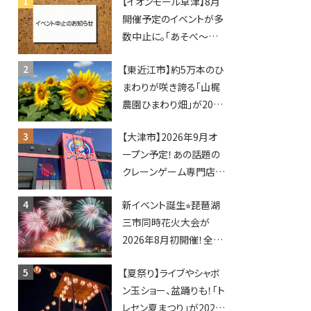
【イオンモール草津】8月
開催予定のイベントが多
数中止に。「あそべ〜る
水族館」や仮面ライダー
【東近江市】約5万本のひ
ショーなど
まわりが咲き誇る「山梶
農園ひまわり畑」が2026
年もオープン♪フォトス
【大津市】2026年9月オ
ポットやキッチンカーも
ープン予定！あの話題の
登場！何度も入園できる
クレーンゲーム専門店
フリーパスも販売★
「アソベース」が堅田にや
新イベント誕生⭐︎琵琶湖
ってくる！豊郷店に続く滋
三市同時花火大会が
賀2店舗目★
2026年8月初開催！全席
指定で快適＆限定ナイト
【夏祭り】ライブやシャボ
マーケットも登場♪
ン玉ショー、盆踊りも！「ト
レセン夏まつり」が2026