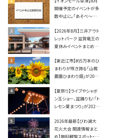
【イオンモール草津】8月
開催予定のイベントが多
数中止に。「あそべ〜る
水族館」や仮面ライダー
【2026年8月】三井アウト
ショーなど
レットパーク 滋賀竜王の
夏休みイベントまとめ！
びしょぬれ水あそび・激
【東近江市】約5万本のひ
辛グルメ・フォトコンテス
まわりが咲き誇る「山梶
トまで盛りだくさん！
農園ひまわり畑」が2026
年もオープン♪フォトス
【夏祭り】ライブやシャボ
ポットやキッチンカーも
ン玉ショー、盆踊りも！「ト
登場！何度も入園できる
レセン夏まつり」が2026
フリーパスも販売★
年も開催されます！
2026年最新【びわ湖大
花火大会 関連情報まと
め】無料観覧スポット・同