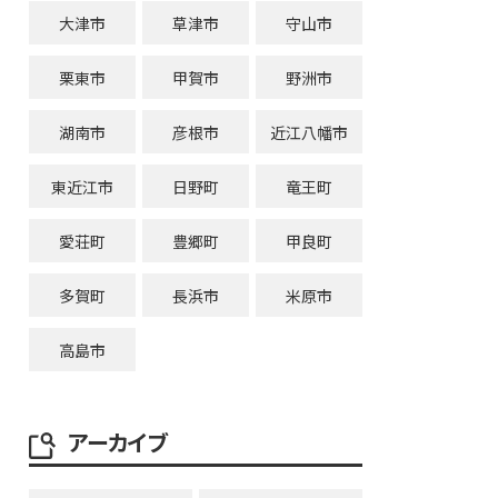
大津市
草津市
守山市
栗東市
甲賀市
野洲市
湖南市
彦根市
近江八幡市
東近江市
日野町
竜王町
愛荘町
豊郷町
甲良町
多賀町
長浜市
米原市
高島市
アーカイブ