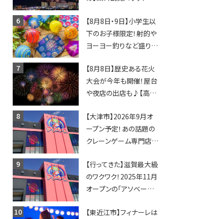
日開催イベント・グルメマ
【8月8日・9日】小学生以
ップ・交通規制に近隣施
下のお子様限定！射的や
設の駐車場情報なども
ヨーヨー釣りなど盛りだ
要チェック★
くさん！館内のあちこちに
【8月8日】歴史ある花火
ちびっこ縁日開催♪【モリ
大会が今年も開催！屋台
ーブ】
や夜店の出店も♪【高宮
納涼花火大会】
【大津市】2026年9月オ
ープン予定！あの話題の
クレーンゲーム専門店
「アソベース」が堅田にや
【行ってきた】滋賀最大級
ってくる！豊郷店に続く滋
のワクワク！2025年11月
賀2店舗目★
オープンの「アソベース
豊郷店」★130台超のク
【東近江市】フィナーレは
レーンゲームで青果や日