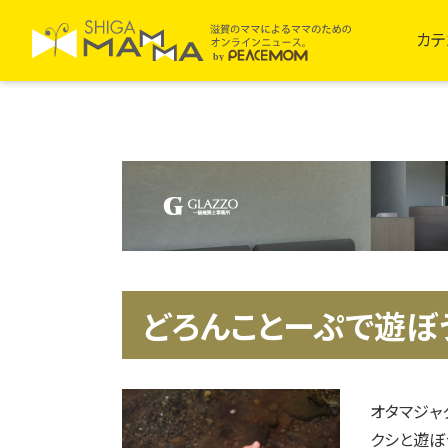
カテ
どろんことーぷで遊ぼ
オタマジャ
クシと遊ぼ