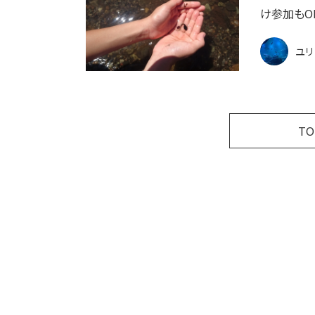
け参加もO
ユリ
T