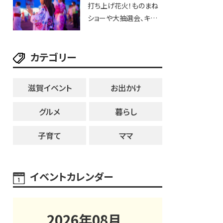
打ち上げ花火！ものまね
用品までゲットできる新
ショーや大抽選会、キッチ
スポット！
ンカーや屋台などお楽し
み満載★「ことう夏まつ
カテゴリー
り ことぼん2026」がひば
り公園で開催！【8月8日】
滋賀イベント
お出かけ
グルメ
暮らし
子育て
ママ
イベントカレンダー
2026
年
08
月