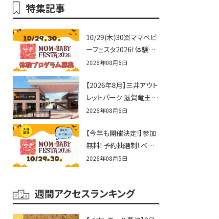
特集記事
10/29(木)30㈮ママベビ
ーフェスタ2026！体験プ
ログラム募集♪赤ちゃん
2026年08月6日
向けイベントに出演しま
【2026年8月】三井アウト
せんか？
レットパーク 滋賀竜王の
夏休みイベントまとめ！
2026年08月6日
びしょぬれ水あそび・激
【今年も開催決定!】参加
辛グルメ・フォトコンテス
無料！予約抽選制！ベビ
トまで盛りだくさん！
ーファミリー必見☆入場
2026年08月5日
無料☆10/29(木)30(金)
ママベビーフェスタ
週間アクセスランキング
2026！親子で楽しもう
♪inピエリ守山