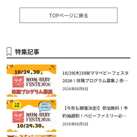
TOPページに戻る
特集記事
10/29(木)30㈮ママベビーフェスタ
2026！体験プログラム募集♪赤ち
ゃん向けイベントに出演しません
2026年08月6日
か？
【今年も開催決定!】参加無料！予
約抽選制！ベビーファミリー必見
☆入場無料☆10/29(木)30(金)ママ
2026年08月5日
ベビーフェスタ2026！親子で楽し