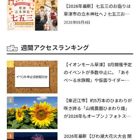
もう♪inピエリ守山
【2026年最新】七五三のお詣りは
草津市の立木神社へ♪七五三お祝
い企画をご紹介！
2026年08月4日
週間アクセスランキング
【イオンモール草津】8月開催予定
のイベントが多数中止に。「あそ
べ〜る水族館」や仮面ライダーシ
ョーなど
【東近江市】約5万本のひまわりが
咲き誇る「山梶農園ひまわり畑」
が2026年もオープン♪フォトスポ
ットやキッチンカーも登場！何度
も入園できるフリーパスも販売★
2026年最新【びわ湖大花火大会 関