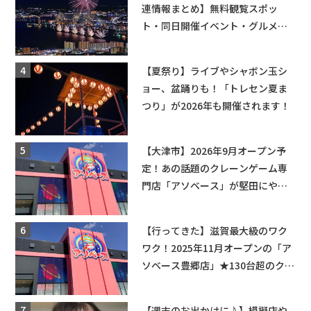
連情報まとめ】無料観覧スポッ
ト・同日開催イベント・グルメマ
ップ・交通規制に近隣施設の駐車
場情報なども要チェック★
【夏祭り】ライブやシャボン玉シ
ョー、盆踊りも！「トレセン夏ま
つり」が2026年も開催されます！
【大津市】2026年9月オープン予
定！あの話題のクレーンゲーム専
門店「アソベース」が堅田にやっ
てくる！豊郷店に続く滋賀2店舗目
★
【行ってきた】滋賀最大級のワク
ワク！2025年11月オープンの「ア
ソベース豊郷店」★130台超のクレ
ーンゲームで青果や日用品までゲ
ットできる新スポット！
【週末のお出かけに♪】模擬店や