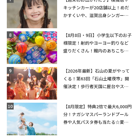
キッチンカーが20店舗以上！めだ
かすくいや、滋賀出身シンガーソ
ングライターによるライブなど。
【和邇ふれあい夏祭り】
【8月8日・9日】小学生以下のお子
様限定！射的やヨーヨー釣りなど
盛りだくさん！館内のあちこちに
ちびっこ縁日開催♪【モリーブ】
【2026年最新】石山の夏がやって
くる！第63回「石山土曜夜市」開
催決定！歩行者天国に屋台やステ
ージが勢揃い【7月18日・25日・8
月1日】大津市
【8月限定】特典2倍で最大6,000円
分！ナガシマスパーランドプール
券や人気パスタ券も当たる☆夏休
みは「ハウスセレクション彦根」
へGO！