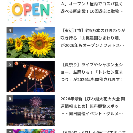
ム」オープン！屋内でコスパ良く
遊べる新施設！10回遊ぶと動物触
れ合いが無料に★
【東近江市】約5万本のひまわりが
咲き誇る「山梶農園ひまわり畑」
が2026年もオープン♪フォトスポ
ットやキッチンカーも登場！何度
も入園できるフリーパスも販売★
【夏祭り】ライブやシャボン玉シ
ョー、盆踊りも！「トレセン夏ま
つり」が2026年も開催されます！
2026年最新【びわ湖大花火大会 関
連情報まとめ】無料観覧スポッ
ト・同日開催イベント・グルメマ
ップ・交通規制に近隣施設の駐車
場情報なども要チェック★
【8月8日・9日】小学生以下のお子