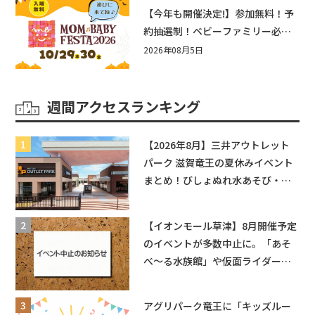
盛りだくさん！
【今年も開催決定!】参加無料！予
約抽選制！ベビーファミリー必見
☆入場無料☆10/29(木)30(金)ママ
2026年08月5日
ベビーフェスタ2026！親子で楽し
もう♪inピエリ守山
週間アクセスランキング
【2026年8月】三井アウトレット
パーク 滋賀竜王の夏休みイベント
まとめ！びしょぬれ水あそび・激
辛グルメ・フォトコンテストまで
盛りだくさん！
【イオンモール草津】8月開催予定
のイベントが多数中止に。「あそ
べ〜る水族館」や仮面ライダーシ
ョーなど
アグリパーク竜王に「キッズルー