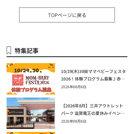
TOPページに戻る
特集記事
10/29(木)30㈮ママベビーフェスタ
2026！体験プログラム募集♪赤ち
ゃん向けイベントに出演しません
2026年08月6日
か？
【2026年8月】三井アウトレット
パーク 滋賀竜王の夏休みイベント
まとめ！びしょぬれ水あそび・激
2026年08月6日
辛グルメ・フォトコンテストまで