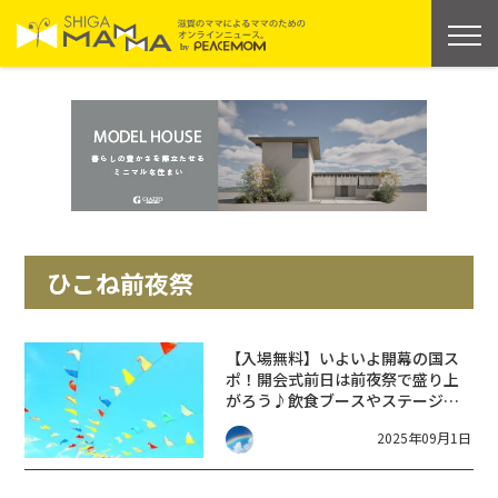
ひこね前夜祭
【入場無料】いよいよ開幕の国ス
ポ！開会式前日は前夜祭で盛り上
がろう♪飲食ブースやステージイ
ベントが楽しめる【ひこね前夜
2025年09月1日
祭】