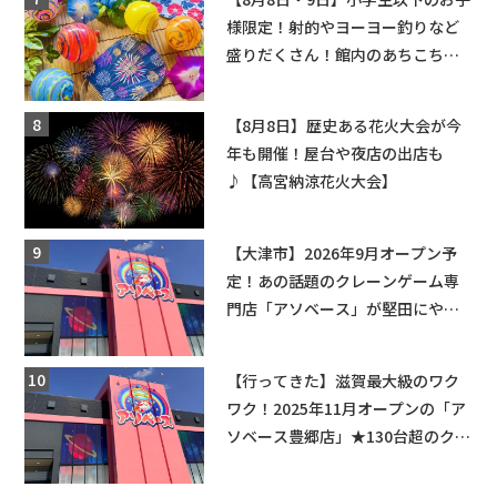
様限定！射的やヨーヨー釣りなど
盛りだくさん！館内のあちこちに
ちびっこ縁日開催♪【モリーブ】
【8月8日】歴史ある花火大会が今
年も開催！屋台や夜店の出店も
♪【高宮納涼花火大会】
【大津市】2026年9月オープン予
定！あの話題のクレーンゲーム専
門店「アソベース」が堅田にやっ
てくる！豊郷店に続く滋賀2店舗目
★
【行ってきた】滋賀最大級のワク
ワク！2025年11月オープンの「ア
ソベース豊郷店」★130台超のクレ
ーンゲームで青果や日用品までゲ
ットできる新スポット！