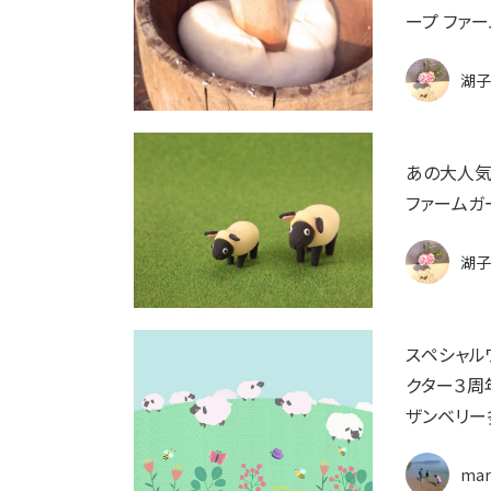
ープ ファ
湖子
あの大人気
ファームガ
湖子
スペシャル
クター３周
ザンベリー
mar