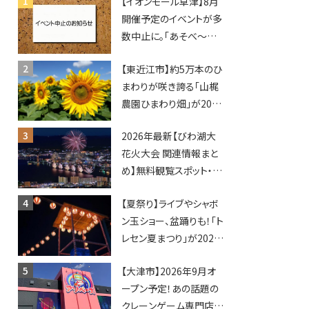
【イオンモール草津】8月
開催予定のイベントが多
数中止に。「あそべ〜る
水族館」や仮面ライダー
【東近江市】約5万本のひ
ショーなど
まわりが咲き誇る「山梶
農園ひまわり畑」が2026
年もオープン♪フォトス
2026年最新【びわ湖大
ポットやキッチンカーも
花火大会 関連情報まと
登場！何度も入園できる
め】無料観覧スポット・同
フリーパスも販売★
日開催イベント・グルメマ
【夏祭り】ライブやシャボ
ップ・交通規制に近隣施
ン玉ショー、盆踊りも！「ト
設の駐車場情報なども
レセン夏まつり」が2026
要チェック★
年も開催されます！
【大津市】2026年9月オ
ープン予定！あの話題の
クレーンゲーム専門店