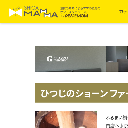
カテ
ひつじのショーン フ
ふるまい餅
門店へ♪【3