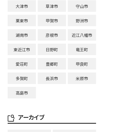
大津市
草津市
守山市
栗東市
甲賀市
野洲市
湖南市
彦根市
近江八幡市
東近江市
日野町
竜王町
愛荘町
豊郷町
甲良町
多賀町
長浜市
米原市
高島市
アーカイブ