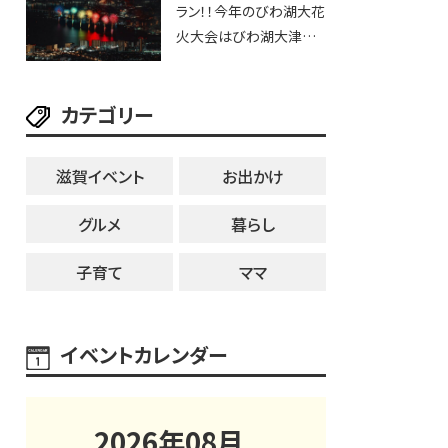
ラン！！今年のびわ湖大花
ブなど。【和邇ふれあい夏
火大会はびわ湖大津プリ
祭り】
ンスホテルで優雅に鑑賞
しよう♪
カテゴリー
滋賀イベント
お出かけ
グルメ
暮らし
子育て
ママ
イベントカレンダー
2026
年
08
月