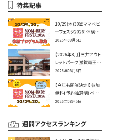
特集記事
10/29(木)30㈮ママベビ
ーフェスタ2026！体験プ
ログラム募集♪赤ちゃん
2026年08月6日
向けイベントに出演しま
【2026年8月】三井アウト
せんか？
レットパーク 滋賀竜王の
夏休みイベントまとめ！
2026年08月6日
びしょぬれ水あそび・激
【今年も開催決定!】参加
辛グルメ・フォトコンテス
無料！予約抽選制！ベビ
トまで盛りだくさん！
ーファミリー必見☆入場
2026年08月5日
無料☆10/29(木)30(金)
ママベビーフェスタ
週間アクセスランキング
2026！親子で楽しもう
♪inピエリ守山