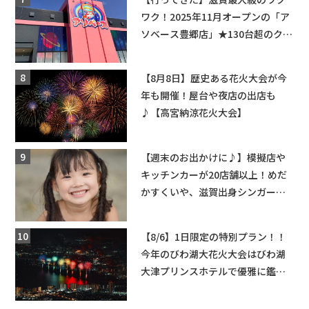
ワク！2025年11月オープンの「ア
ソベース豊郷店」★130台超のクレ
ーンゲームで青果や日用品までゲ
ットできる新スポット！
【8月8日】歴史ある花火大会が今
年も開催！屋台や夜店の出店も
♪【高宮納涼花火大会】
【週末のお出かけに♪】模擬店や
キッチンカーが20店舗以上！めだ
かすくいや、滋賀出身シンガーソ
ングライターによるライブなど。
【和邇ふれあい夏祭り】
【8/6】1日限定の特別プラン！！
今年のびわ湖大花火大会はびわ湖
大津プリンスホテルで優雅に鑑賞
しよう♪