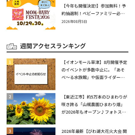
盛りだくさん！
【今年も開催決定!】参加無料！予
約抽選制！ベビーファミリー必見
☆入場無料☆10/29(木)30(金)ママ
2026年08月5日
ベビーフェスタ2026！親子で楽し
もう♪inピエリ守山
週間アクセスランキング
【イオンモール草津】8月開催予定
のイベントが多数中止に。「あそ
べ〜る水族館」や仮面ライダーシ
ョーなど
【東近江市】約5万本のひまわりが
咲き誇る「山梶農園ひまわり畑」
が2026年もオープン♪フォトスポ
ットやキッチンカーも登場！何度
も入園できるフリーパスも販売★
2026年最新【びわ湖大花火大会 関