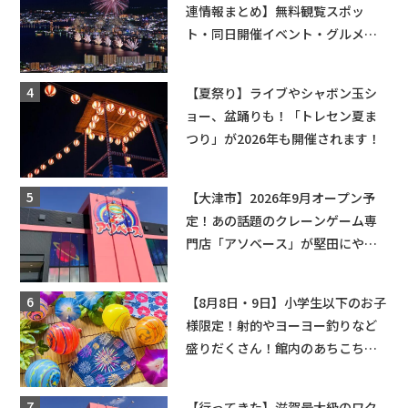
連情報まとめ】無料観覧スポッ
ト・同日開催イベント・グルメマ
ップ・交通規制に近隣施設の駐車
場情報なども要チェック★
【夏祭り】ライブやシャボン玉シ
ョー、盆踊りも！「トレセン夏ま
つり」が2026年も開催されます！
【大津市】2026年9月オープン予
定！あの話題のクレーンゲーム専
門店「アソベース」が堅田にやっ
てくる！豊郷店に続く滋賀2店舗目
★
【8月8日・9日】小学生以下のお子
様限定！射的やヨーヨー釣りなど
盛りだくさん！館内のあちこちに
ちびっこ縁日開催♪【モリーブ】
【行ってきた】滋賀最大級のワク