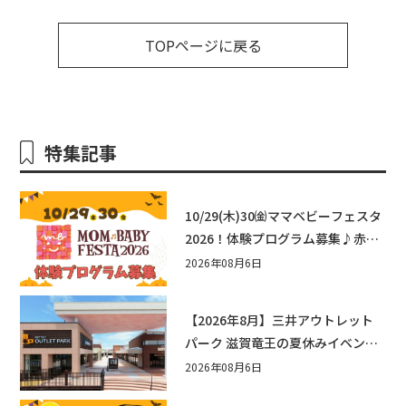
TOPページに戻る
特集記事
10/29(木)30㈮ママベビーフェスタ
2026！体験プログラム募集♪赤ち
ゃん向けイベントに出演しません
2026年08月6日
か？
【2026年8月】三井アウトレット
パーク 滋賀竜王の夏休みイベント
まとめ！びしょぬれ水あそび・激
2026年08月6日
辛グルメ・フォトコンテストまで