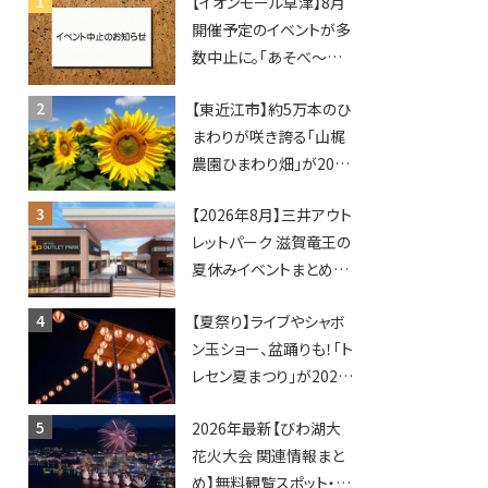
【イオンモール草津】8月
開催予定のイベントが多
数中止に。「あそべ〜る
水族館」や仮面ライダー
【東近江市】約5万本のひ
ショーなど
まわりが咲き誇る「山梶
農園ひまわり畑」が2026
年もオープン♪フォトス
【2026年8月】三井アウト
ポットやキッチンカーも
レットパーク 滋賀竜王の
登場！何度も入園できる
夏休みイベントまとめ！
フリーパスも販売★
びしょぬれ水あそび・激
【夏祭り】ライブやシャボ
辛グルメ・フォトコンテス
ン玉ショー、盆踊りも！「ト
トまで盛りだくさん！
レセン夏まつり」が2026
年も開催されます！
2026年最新【びわ湖大
花火大会 関連情報まと
め】無料観覧スポット・同