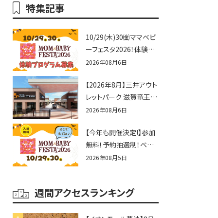
特集記事
10/29(木)30㈮ママベビ
ーフェスタ2026！体験プ
ログラム募集♪赤ちゃん
2026年08月6日
向けイベントに出演しま
【2026年8月】三井アウト
せんか？
レットパーク 滋賀竜王の
夏休みイベントまとめ！
2026年08月6日
びしょぬれ水あそび・激
【今年も開催決定!】参加
辛グルメ・フォトコンテス
無料！予約抽選制！ベビ
トまで盛りだくさん！
ーファミリー必見☆入場
2026年08月5日
無料☆10/29(木)30(金)
ママベビーフェスタ
週間アクセスランキング
2026！親子で楽しもう
♪inピエリ守山