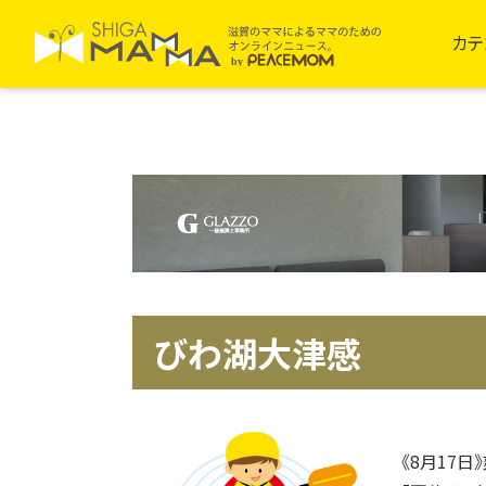
カテ
びわ湖大津感
《8月17