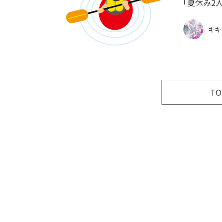
「夏休み2
キキ
T