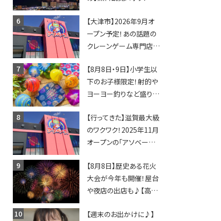
日開催イベント・グルメマ
【大津市】2026年9月オ
ップ・交通規制に近隣施
ープン予定！あの話題の
設の駐車場情報なども
クレーンゲーム専門店
要チェック★
「アソベース」が堅田にや
【8月8日・9日】小学生以
ってくる！豊郷店に続く滋
下のお子様限定！射的や
賀2店舗目★
ヨーヨー釣りなど盛りだ
くさん！館内のあちこちに
【行ってきた】滋賀最大級
ちびっこ縁日開催♪【モリ
のワクワク！2025年11月
ーブ】
オープンの「アソベース
豊郷店」★130台超のク
【8月8日】歴史ある花火
レーンゲームで青果や日
大会が今年も開催！屋台
用品までゲットできる新
や夜店の出店も♪【高宮
スポット！
納涼花火大会】
【週末のお出かけに♪】