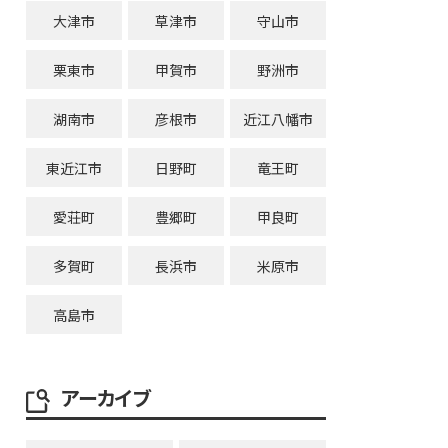
大津市
草津市
守山市
栗東市
甲賀市
野洲市
湖南市
彦根市
近江八幡市
東近江市
日野町
竜王町
愛荘町
豊郷町
甲良町
多賀町
長浜市
米原市
高島市
アーカイブ