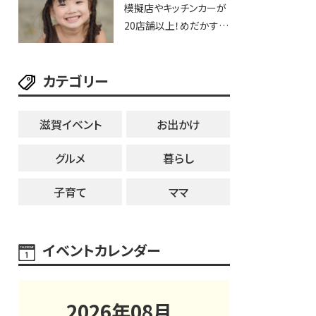
模擬店やキッチンカーが
20店舗以上！めだかすく
いや、滋賀出身シンガー
ソングライターによるライ
カテゴリー
ブなど。【和邇ふれあい夏
祭り】
滋賀イベント
お出かけ
グルメ
暮らし
子育て
ママ
イベントカレンダー
2026
年
08
月