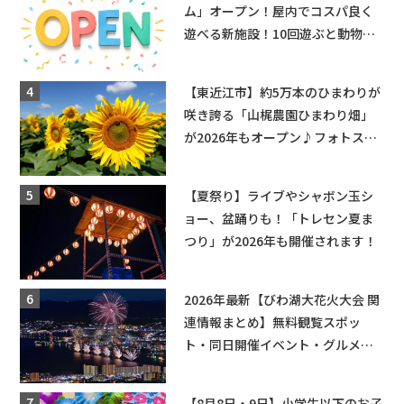
ム」オープン！屋内でコスパ良く
遊べる新施設！10回遊ぶと動物触
れ合いが無料に★
【東近江市】約5万本のひまわりが
咲き誇る「山梶農園ひまわり畑」
が2026年もオープン♪フォトスポ
ットやキッチンカーも登場！何度
も入園できるフリーパスも販売★
【夏祭り】ライブやシャボン玉シ
ョー、盆踊りも！「トレセン夏ま
つり」が2026年も開催されます！
2026年最新【びわ湖大花火大会 関
連情報まとめ】無料観覧スポッ
ト・同日開催イベント・グルメマ
ップ・交通規制に近隣施設の駐車
場情報なども要チェック★
【8月8日・9日】小学生以下のお子