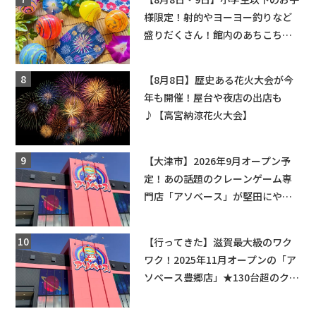
様限定！射的やヨーヨー釣りなど
盛りだくさん！館内のあちこちに
ちびっこ縁日開催♪【モリーブ】
【8月8日】歴史ある花火大会が今
年も開催！屋台や夜店の出店も
♪【高宮納涼花火大会】
【大津市】2026年9月オープン予
定！あの話題のクレーンゲーム専
門店「アソベース」が堅田にやっ
てくる！豊郷店に続く滋賀2店舗目
★
【行ってきた】滋賀最大級のワク
ワク！2025年11月オープンの「ア
ソベース豊郷店」★130台超のクレ
ーンゲームで青果や日用品までゲ
ットできる新スポット！