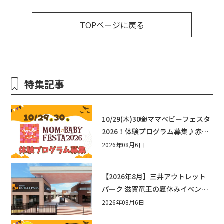
TOPページに戻る
特集記事
10/29(木)30㈮ママベビーフェスタ
2026！体験プログラム募集♪赤ち
ゃん向けイベントに出演しません
2026年08月6日
か？
【2026年8月】三井アウトレット
パーク 滋賀竜王の夏休みイベント
まとめ！びしょぬれ水あそび・激
2026年08月6日
辛グルメ・フォトコンテストまで