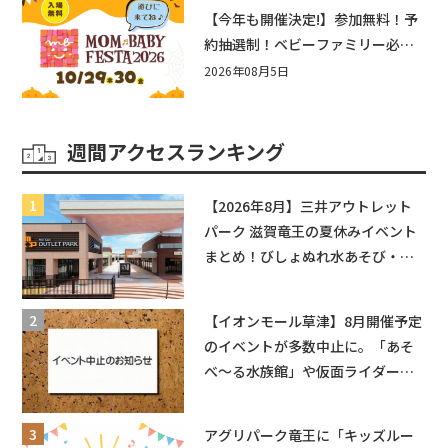
盛りだくさん！
【今年も開催決定!】参加無料！予
約抽選制！ベビーファミリー必見
☆入場無料☆10/29(木)30(金)ママ
2026年08月5日
ベビーフェスタ2026！親子で楽し
もう♪inピエリ守山
週間アクセスランキング
【2026年8月】三井アウトレット
パーク 滋賀竜王の夏休みイベント
まとめ！びしょぬれ水あそび・激
辛グルメ・フォトコンテストまで
盛りだくさん！
【イオンモール草津】8月開催予定
のイベントが多数中止に。「あそ
べ〜る水族館」や仮面ライダーシ
ョーなど
アグリパーク竜王に「キッズルー