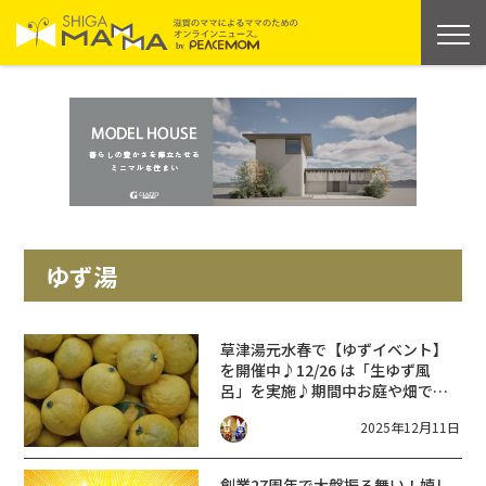
ゆず湯
草津湯元水春で【ゆずイベント】
を開催中♪12/26 は「生ゆず風
呂」を実施♪期間中お庭や畑で育
てたゆずを持参で2kgごとに1枚
2025年12月11日
『入浴招待券』プレゼント！
創業27周年で大盤振る舞い！嬉し