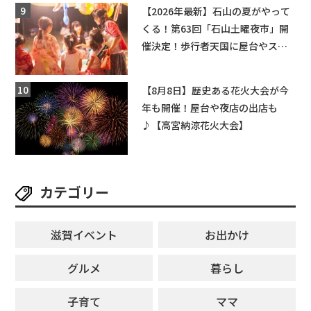
【和邇ふれあい夏祭り】
【2026年最新】石山の夏がやって
くる！第63回「石山土曜夜市」開
催決定！歩行者天国に屋台やステ
ージが勢揃い【7月18日・25日・8
月1日】大津市
【8月8日】歴史ある花火大会が今
年も開催！屋台や夜店の出店も
♪【高宮納涼花火大会】
カテゴリー
滋賀イベント
お出かけ
グルメ
暮らし
子育て
ママ