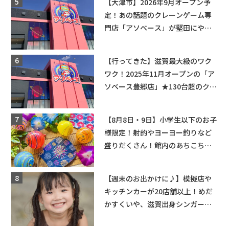
【大津市】2026年9月オープン予
定！あの話題のクレーンゲーム専
門店「アソベース」が堅田にやっ
てくる！豊郷店に続く滋賀2店舗目
★
【行ってきた】滋賀最大級のワク
ワク！2025年11月オープンの「ア
ソベース豊郷店」★130台超のクレ
ーンゲームで青果や日用品までゲ
ットできる新スポット！
【8月8日・9日】小学生以下のお子
様限定！射的やヨーヨー釣りなど
盛りだくさん！館内のあちこちに
ちびっこ縁日開催♪【モリーブ】
【週末のお出かけに♪】模擬店や
キッチンカーが20店舗以上！めだ
かすくいや、滋賀出身シンガーソ
ングライターによるライブなど。