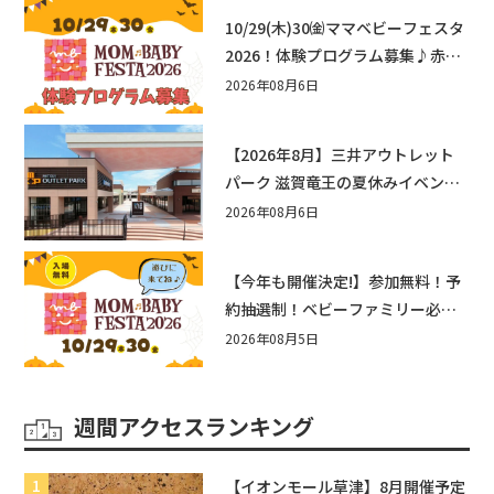
10/29(木)30㈮ママベビーフェスタ
2026！体験プログラム募集♪赤ち
ゃん向けイベントに出演しません
2026年08月6日
か？
【2026年8月】三井アウトレット
パーク 滋賀竜王の夏休みイベント
まとめ！びしょぬれ水あそび・激
2026年08月6日
辛グルメ・フォトコンテストまで
盛りだくさん！
【今年も開催決定!】参加無料！予
約抽選制！ベビーファミリー必見
☆入場無料☆10/29(木)30(金)ママ
2026年08月5日
ベビーフェスタ2026！親子で楽し
もう♪inピエリ守山
週間アクセスランキング
【イオンモール草津】8月開催予定