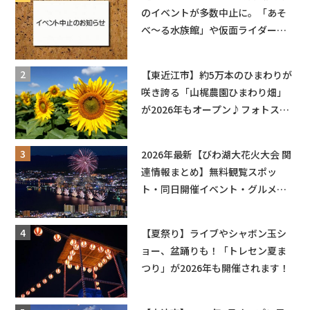
のイベントが多数中止に。「あそ
べ〜る水族館」や仮面ライダーシ
ョーなど
【東近江市】約5万本のひまわりが
咲き誇る「山梶農園ひまわり畑」
が2026年もオープン♪フォトスポ
ットやキッチンカーも登場！何度
も入園できるフリーパスも販売★
2026年最新【びわ湖大花火大会 関
連情報まとめ】無料観覧スポッ
ト・同日開催イベント・グルメマ
ップ・交通規制に近隣施設の駐車
場情報なども要チェック★
【夏祭り】ライブやシャボン玉シ
ョー、盆踊りも！「トレセン夏ま
つり」が2026年も開催されます！