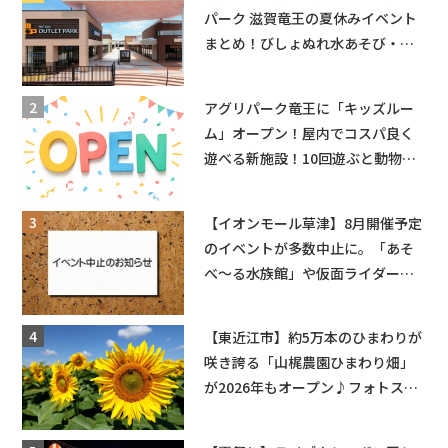
パーク 滋賀竜王の夏休みイベント
まとめ！びしょぬれ水あそび・激
辛グルメ・フォトコンテストまで
盛りだくさん！
アグリパーク竜王に「キッズルー
ム」オープン！屋内でコスパ良く
遊べる新施設！10回遊ぶと動物触
れ合いが無料に★
【イオンモール草津】8月開催予定
のイベントが多数中止に。「あそ
べ〜る水族館」や仮面ライダーシ
ョーなど
【東近江市】約5万本のひまわりが
咲き誇る「山梶農園ひまわり畑」
が2026年もオープン♪フォトスポ
ットやキッチンカーも登場！何度
も入園できるフリーパスも販売★