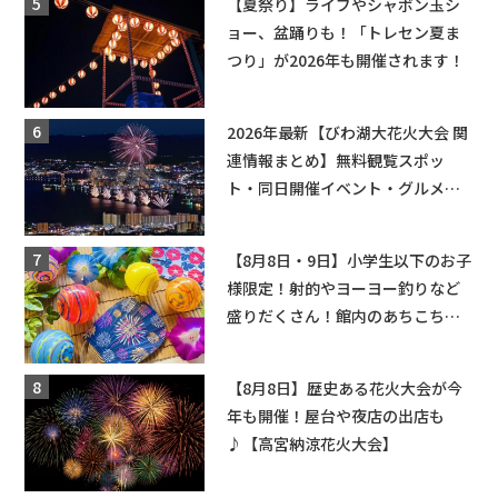
【夏祭り】ライブやシャボン玉シ
ョー、盆踊りも！「トレセン夏ま
つり」が2026年も開催されます！
2026年最新【びわ湖大花火大会 関
連情報まとめ】無料観覧スポッ
ト・同日開催イベント・グルメマ
ップ・交通規制に近隣施設の駐車
場情報なども要チェック★
【8月8日・9日】小学生以下のお子
様限定！射的やヨーヨー釣りなど
盛りだくさん！館内のあちこちに
ちびっこ縁日開催♪【モリーブ】
【8月8日】歴史ある花火大会が今
年も開催！屋台や夜店の出店も
♪【高宮納涼花火大会】