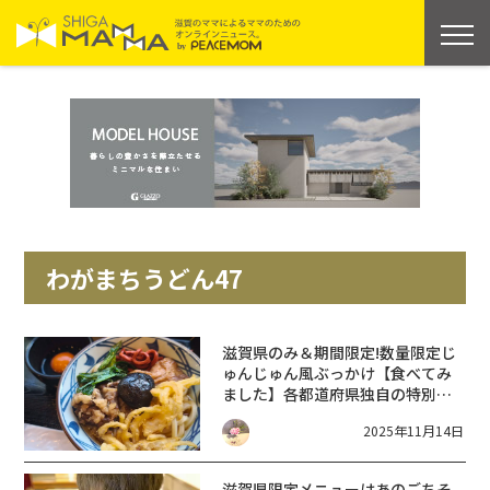
わがまちうどん47
滋賀県のみ＆期間限定!数量限定じ
ゅんじゅん風ぶっかけ【食べてみ
ました】各都道府県独自の特別な
うどん わがまちうどん47【丸亀製
2025年11月14日
麺】
滋賀県限定メニューはあのごちそ