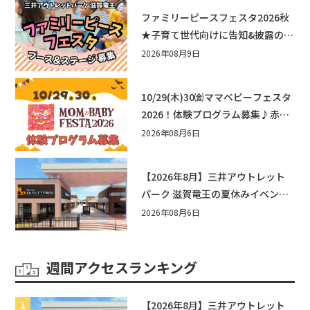
ファミリーピースフェスタ2026秋
★子育て世代向けに告知&披露の場
として♪ステージ又はブース出店
2026年08月9日
しませんか？
10/29(木)30㈮ママベビーフェスタ
2026！体験プログラム募集♪赤ち
ゃん向けイベントに出演しません
2026年08月6日
か？
【2026年8月】三井アウトレット
パーク 滋賀竜王の夏休みイベント
まとめ！びしょぬれ水あそび・激
2026年08月6日
辛グルメ・フォトコンテストまで
盛りだくさん！
週間アクセスランキング
【2026年8月】三井アウトレット