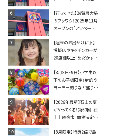
「アソベース」が堅田にや
【行ってきた】滋賀最大級
ってくる！豊郷店に続く滋
のワクワク！2025年11月
賀2店舗目★
オープンの「アソベース
豊郷店」★130台超のク
【週末のお出かけに♪】
レーンゲームで青果や日
模擬店やキッチンカーが
用品までゲットできる新
20店舗以上！めだかすく
スポット！
いや、滋賀出身シンガー
【8月8日・9日】小学生以
ソングライターによるライ
下のお子様限定！射的や
ブなど。【和邇ふれあい夏
ヨーヨー釣りなど盛りだ
祭り】
くさん！館内のあちこちに
【2026年最新】石山の夏
ちびっこ縁日開催♪【モリ
がやってくる！第63回「石
ーブ】
山土曜夜市」開催決定！
歩行者天国に屋台やステ
【8月限定】特典2倍で最
ージが勢揃い【7月18日・