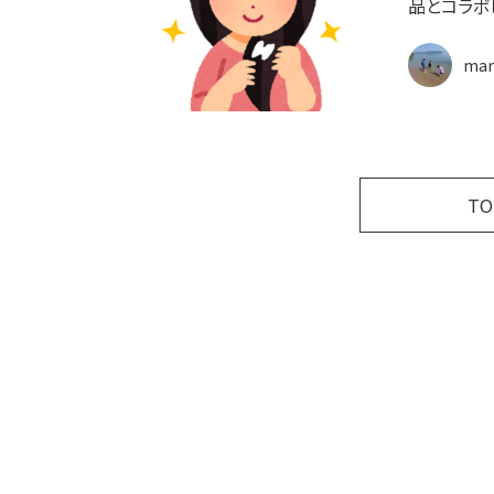
品とコラボ
mar
T