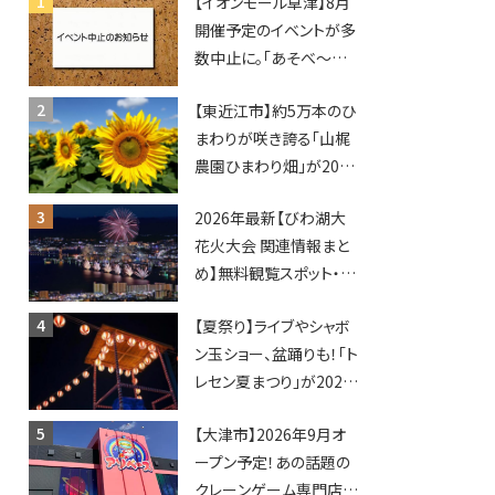
【イオンモール草津】8月
開催予定のイベントが多
数中止に。「あそべ〜る
水族館」や仮面ライダー
【東近江市】約5万本のひ
ショーなど
まわりが咲き誇る「山梶
農園ひまわり畑」が2026
年もオープン♪フォトス
2026年最新【びわ湖大
ポットやキッチンカーも
花火大会 関連情報まと
登場！何度も入園できる
め】無料観覧スポット・同
フリーパスも販売★
日開催イベント・グルメマ
【夏祭り】ライブやシャボ
ップ・交通規制に近隣施
ン玉ショー、盆踊りも！「ト
設の駐車場情報なども
レセン夏まつり」が2026
要チェック★
年も開催されます！
【大津市】2026年9月オ
ープン予定！あの話題の
クレーンゲーム専門店