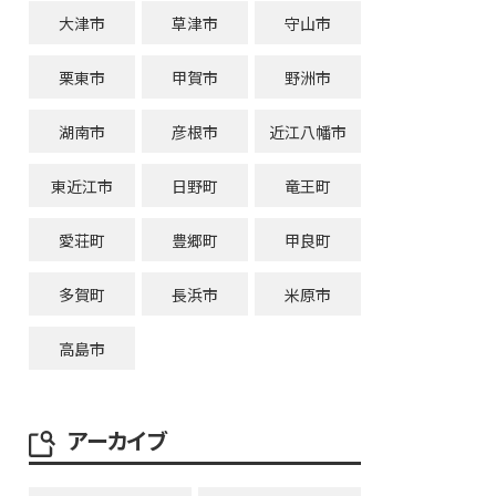
大津市
草津市
守山市
栗東市
甲賀市
野洲市
湖南市
彦根市
近江八幡市
東近江市
日野町
竜王町
愛荘町
豊郷町
甲良町
多賀町
長浜市
米原市
高島市
アーカイブ