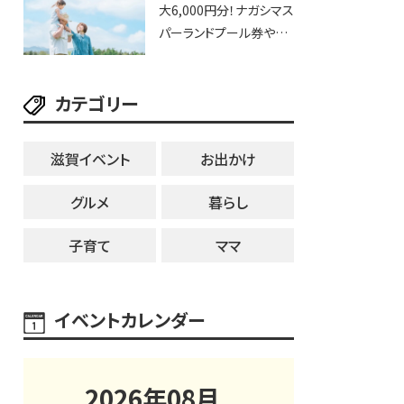
大6,000円分！ナガシマス
25日・8月1日】大津市
パーランドプール券や人
気パスタ券も当たる☆夏
休みは「ハウスセレクショ
カテゴリー
ン彦根」へGO！
滋賀イベント
お出かけ
グルメ
暮らし
子育て
ママ
イベントカレンダー
2026
年
08
月