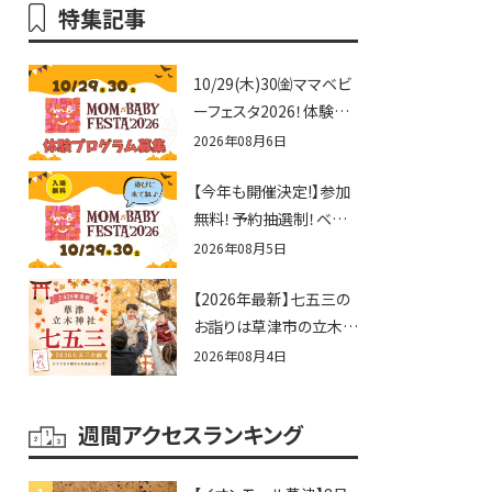
特集記事
10/29(木)30㈮ママベビ
ーフェスタ2026！体験プ
ログラム募集♪赤ちゃん
2026年08月6日
向けイベントに出演しま
【今年も開催決定!】参加
せんか？
無料！予約抽選制！ベビ
ーファミリー必見☆入場
2026年08月5日
無料☆10/29(木)30(金)
【2026年最新】七五三の
ママベビーフェスタ
お詣りは草津市の立木神
2026！親子で楽しもう
社へ♪七五三お祝い企
♪inピエリ守山
2026年08月4日
画をご紹介！
週間アクセスランキング