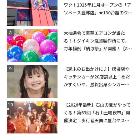
ワク！2025年11月オープンの「ア
ソベース豊郷店」★130台超のクレ
ーンゲームで青果や日用品までゲ
ットできる新スポット！
大抽選会で豪華エアコンが当た
る！！ダイキン滋賀製作所にて、
毎年恒例『納涼祭』が開催！【8月
2日】
【週末のお出かけに♪】模擬店や
キッチンカーが20店舗以上！めだ
かすくいや、滋賀出身シンガーソ
ングライターによるライブなど。
【和邇ふれあい夏祭り】
【2026年最新】石山の夏がやって
くる！第63回「石山土曜夜市」開
催決定！歩行者天国に屋台やステ
ージが勢揃い【7月18日・25日・8
月1日】大津市