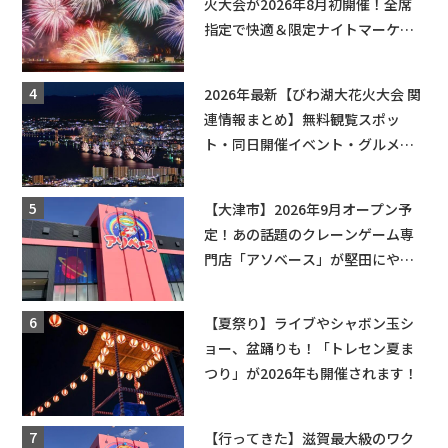
火大会が2026年8月初開催！全席
指定で快適＆限定ナイトマーケッ
トも登場♪
2026年最新【びわ湖大花火大会 関
連情報まとめ】無料観覧スポッ
ト・同日開催イベント・グルメマ
ップ・交通規制に近隣施設の駐車
場情報なども要チェック★
【大津市】2026年9月オープン予
定！あの話題のクレーンゲーム専
門店「アソベース」が堅田にやっ
てくる！豊郷店に続く滋賀2店舗目
★
【夏祭り】ライブやシャボン玉シ
ョー、盆踊りも！「トレセン夏ま
つり」が2026年も開催されます！
【行ってきた】滋賀最大級のワク