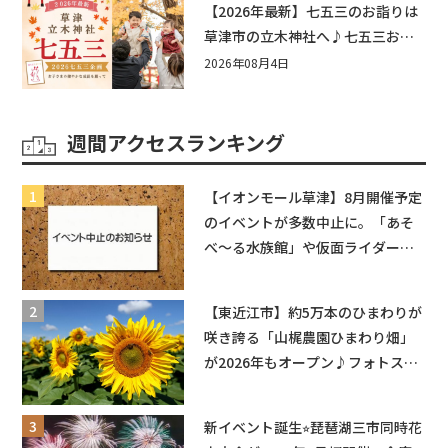
【2026年最新】七五三のお詣りは
草津市の立木神社へ♪七五三お祝
い企画をご紹介！
2026年08月4日
週間アクセスランキング
【イオンモール草津】8月開催予定
のイベントが多数中止に。「あそ
べ〜る水族館」や仮面ライダーシ
ョーなど
【東近江市】約5万本のひまわりが
咲き誇る「山梶農園ひまわり畑」
が2026年もオープン♪フォトスポ
ットやキッチンカーも登場！何度
も入園できるフリーパスも販売★
新イベント誕生⭐︎琵琶湖三市同時花