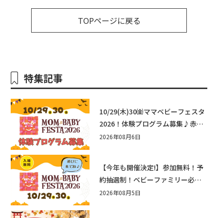
TOPページに戻る
特集記事
10/29(木)30㈮ママベビーフェスタ
2026！体験プログラム募集♪赤ち
ゃん向けイベントに出演しません
2026年08月6日
か？
【今年も開催決定!】参加無料！予
約抽選制！ベビーファミリー必見
☆入場無料☆10/29(木)30(金)ママ
2026年08月5日
ベビーフェスタ2026！親子で楽し
もう♪inピエリ守山