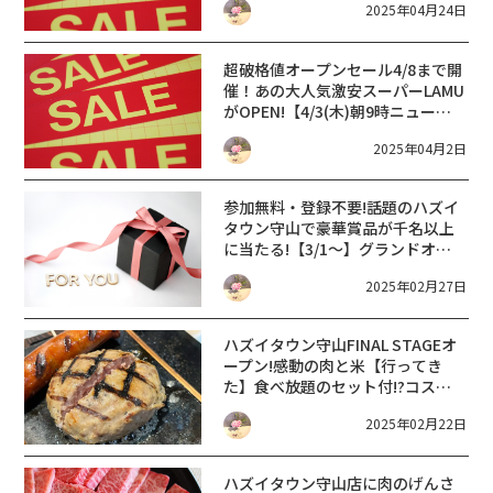
2025年04月24日
ント ラ・ムー瀬田店【滋賀 新店
2025】
超破格値オープンセール4/8まで開
催！あの大人気激安スーパーLAMU
がOPEN!【4/3(木)朝9時ニューオ
ープン】メガディスカウント ラ・
2025年04月2日
ムー湖南店【滋賀 新店 2025】
参加無料・登録不要!話題のハズイ
タウン守山で豪華賞品が千名以上
に当たる!【3/1～】グランドオー
プン記念!スマホでスタンプラリー
2025年02月27日
【HAZUI TOWN守山】
ハズイタウン守山FINAL STAGEオ
ープン!感動の肉と米【行ってき
た】食べ放題のセット付!?コスパ
最強のステーキ店【滋賀 新店
2025年02月22日
2025】混雑状況やクーポン・お得
情報も★
ハズイタウン守山店に肉のげんさ