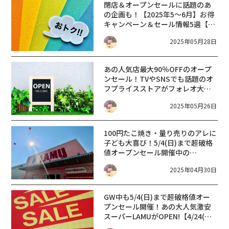
閉店＆オープンセールに話題のあ
の企画も！【2025年5～6月】お得
キャンペーン＆セール情報5選【滋
賀県 まとめ】
2025年05月28日
あの人気店最大90％OFFのオープ
ンセール！TVやSNSでも話題のオ
フプライスストアがフォレオ大津
一里山にOPEN【5/29ニューオー
2025年05月26日
プン】AENA【2025年 滋賀 新店】
大型店は滋賀県初出店！
100円たこ焼き・量り売りのアレに
子ども大喜び！5/4(日)まで超破格
値オープンセール開催中の
LAMU【行ってきた】メガディスカ
2025年04月30日
ウント ラ・ムー瀬田店【滋賀 新店
2025】
GW中も5/4(日)まで超破格値オー
プンセール開催！あの大人気激安
スーパーLAMUがOPEN!【4/24(木)
ニューオープン】メガディスカウ