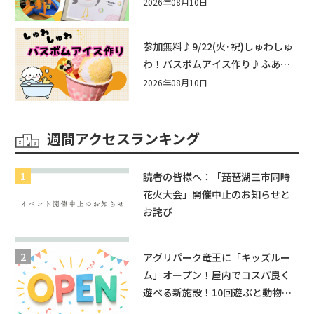
他にもふあふあ遊具などお楽しみ
2026年08月10日
がいっぱいのシルバーウィークin
近江八幡
参加無料♪9/22(火･祝)しゅわしゅ
わ！バスボムアイス作り♪ふあふ
あ遊具もあるよ！in近江八幡
2026年08月10日
週間アクセスランキング
読者の皆様へ：「琵琶湖三市同時
花火大会」開催中止のお知らせと
お詫び
アグリパーク竜王に「キッズルー
ム」オープン！屋内でコスパ良く
遊べる新施設！10回遊ぶと動物触
れ合いが無料に★