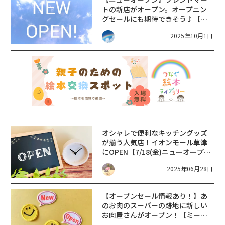
トの新店がオープン。オープニン
グセールにも期待できそう♪【フ
レンドマート今堅田店】
2025年10月1日
オシャレで便利なキッチングッズ
が揃う人気店！イオンモール草津
にOPEN【7/18(金)ニューオープ
ン】212 KITCHEN STORE【滋賀
2025年06月28日
新店 2025年】
【オープンセール情報あり！】あ
のお肉のスーパーの跡地に新しい
お肉屋さんがオープン！【ミート
ショップひだまり草津店】