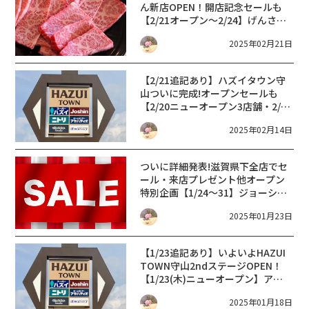
ん新店OPEN！開店記念セールも
【2/21オープン～2/24】げんさん
ハズイ守山店開店記念祭・公式通
2025年02月21日
販サイトも近江牛が特価【滋賀 新
店 2025】
【2/21追記あり】ハズイタウン守
山ついに完成!オープンセールも
【2/20ニューオープン3店舗・2/21
スーパーハズイ守山店OPEN】
2025年02月14日
HAZUI TOWN守山 FINAL STAGEグ
ランドオープン【滋賀 新店 2025】
ついに詳細発表!滋賀県下全店でセ
ール・来店プレゼント他オープン
特別企画【1/24～31】ジョーシン
ハズイタウン守山店協賛セール
2025年01月23日
【2025年 ニューオープン】
【1/23追記あり】いよいよHAZUI
TOWN守山2ndステージOPEN！
【1/23(木)ニューオープン】アヤ
ハディオ守山店・ニトリハズイタ
2025年01月18日
ウン守山店【滋賀 新店 2025】