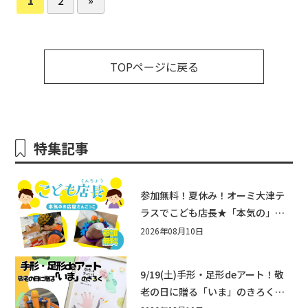
TOPページに戻る
特集記事
参加無料！夏休み！オーミ大津テ
ラスでこども店長★「本気の」お
店屋さんごっこ8/22(土)開催！&ワ
2026年08月10日
ークショップも♪
9/19(土)手形・足形deアート！敬
老の日に贈る「いま」のきろく♪