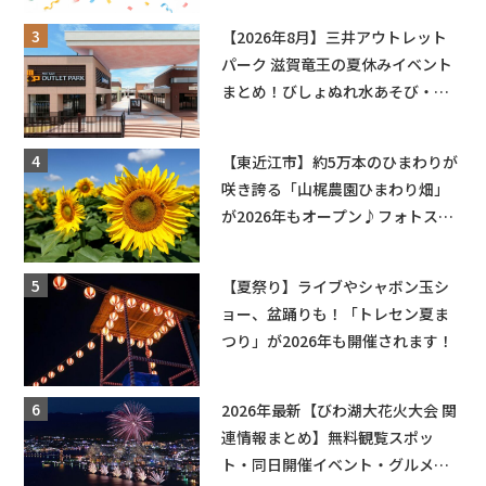
【2026年8月】三井アウトレット
パーク 滋賀竜王の夏休みイベント
まとめ！びしょぬれ水あそび・激
辛グルメ・フォトコンテストまで
盛りだくさん！
【東近江市】約5万本のひまわりが
咲き誇る「山梶農園ひまわり畑」
が2026年もオープン♪フォトスポ
ットやキッチンカーも登場！何度
も入園できるフリーパスも販売★
【夏祭り】ライブやシャボン玉シ
ョー、盆踊りも！「トレセン夏ま
つり」が2026年も開催されます！
2026年最新【びわ湖大花火大会 関
連情報まとめ】無料観覧スポッ
ト・同日開催イベント・グルメマ