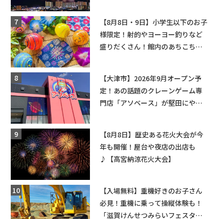
ップ・交通規制に近隣施設の駐車
場情報なども要チェック★
【8月8日・9日】小学生以下のお子
様限定！射的やヨーヨー釣りなど
盛りだくさん！館内のあちこちに
ちびっこ縁日開催♪【モリーブ】
【大津市】2026年9月オープン予
定！あの話題のクレーンゲーム専
門店「アソベース」が堅田にやっ
てくる！豊郷店に続く滋賀2店舗目
★
【8月8日】歴史ある花火大会が今
年も開催！屋台や夜店の出店も
♪【高宮納涼花火大会】
【入場無料】重機好きのお子さん
必見！重機に乗って操縦体験も！
「滋賀けんせつみらいフェスタ