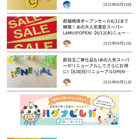
2025年06月18日
超破格値オープンセール6/22まで
開催！あの大人気激安スーパー
LAMUがOPEN!【6/12(木)ニューオ
ープン】メガディスカウント ラ・
2025年06月13日
ムー彦根平田店【滋賀 新店 2025】
超目玉ご奉仕品も!あの人気スーパ
ーがリニューアルしてさらにお得
に!【6/8(日)リニューアルOPEN】
TOKUYA ピエリ守山店【滋賀 新
2025年06月11日
店/renewal 2025】