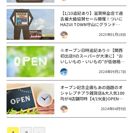
【1/23追記あり】滋賀県全店で過
去最大級協賛セール開催！ついに
HAZUI TOWN守山にグランド
OPEN！【2025年1月ニューオープ
2025年01月18日
ン】ジョーシンハズイタウン守山
店【滋賀 新店 2025】
※オープン日時追記あり※【関西
初出店!!のスーパーが大津に】“お
いしいもの・いいもの”が低価格で
そろう地域密着型スーパー【カネ
2024年09月17日
スエ 大津レイクサイドガーデン
店】がオープン。
オープン記念企画も
あの話題のオ
シャレプチプラ雑貨店&大人気100
均が4店舗同時【4/19(金)OPEN】
DAISO/Standard
2024年04月9日
Products/THREEPPY/キャンドゥ
【イオンモール草津】
1
2
»