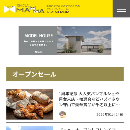
オープンセール
1周年記念!大人気パンマルシェや
屋台来店・抽選会などハズイタウ
ン守山で豪華賞品が千名以上に当
たる!【3/1～】ハズイタウン1周年
2026年01月24日
【HAZUI TOWN守山】
【ニューオープン】フレンドマー