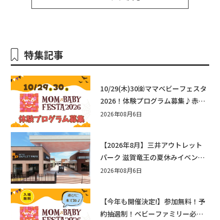
特集記事
10/29(木)30㈮ママベビーフェスタ
2026！体験プログラム募集♪赤ち
ゃん向けイベントに出演しません
2026年08月6日
か？
【2026年8月】三井アウトレット
パーク 滋賀竜王の夏休みイベント
まとめ！びしょぬれ水あそび・激
2026年08月6日
辛グルメ・フォトコンテストまで
盛りだくさん！
【今年も開催決定!】参加無料！予
約抽選制！ベビーファミリー必見