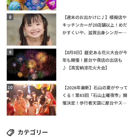
ちびっこ縁日開催♪【モリーブ】
【週末のお出かけに♪】模擬店や
キッチンカーが20店舗以上！めだ
かすくいや、滋賀出身シンガーソ
ングライターによるライブなど。
【和邇ふれあい夏祭り】
【8月8日】歴史ある花火大会が今
年も開催！屋台や夜店の出店も
♪【高宮納涼花火大会】
【2026年最新】石山の夏がやって
くる！第63回「石山土曜夜市」開
催決定！歩行者天国に屋台やステ
ージが勢揃い【7月18日・25日・8
月1日】大津市
カテゴリー