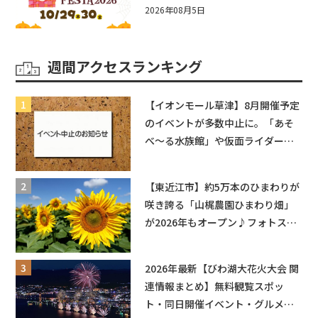
☆入場無料☆10/29(木)30(金)ママ
2026年08月5日
ベビーフェスタ2026！親子で楽し
もう♪inピエリ守山
週間アクセスランキング
【イオンモール草津】8月開催予定
のイベントが多数中止に。「あそ
べ〜る水族館」や仮面ライダーシ
ョーなど
【東近江市】約5万本のひまわりが
咲き誇る「山梶農園ひまわり畑」
が2026年もオープン♪フォトスポ
ットやキッチンカーも登場！何度
も入園できるフリーパスも販売★
2026年最新【びわ湖大花火大会 関
連情報まとめ】無料観覧スポッ
ト・同日開催イベント・グルメマ