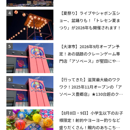
ップ・交通規制に近隣施設の駐車
場情報なども要チェック★
【夏祭り】ライブやシャボン玉シ
ョー、盆踊りも！「トレセン夏ま
つり」が2026年も開催されます！
【大津市】2026年9月オープン予
定！あの話題のクレーンゲーム専
門店「アソベース」が堅田にやっ
てくる！豊郷店に続く滋賀2店舗目
★
【行ってきた】滋賀最大級のワク
ワク！2025年11月オープンの「ア
ソベース豊郷店」★130台超のクレ
ーンゲームで青果や日用品までゲ
ットできる新スポット！
【8月8日・9日】小学生以下のお子
様限定！射的やヨーヨー釣りなど
盛りだくさん！館内のあちこちに