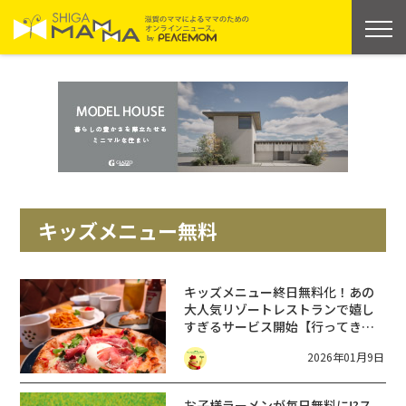
キッズメニュー無料
キッズメニュー終日無料化！あの
大人気リゾートレストランで嬉し
すぎるサービス開始【行ってきま
した】PISOLA 子どもはアレもコレ
2026年01月9日
も無料に!?【ピソラ】
お子様ラーメンが毎日無料に!?ス