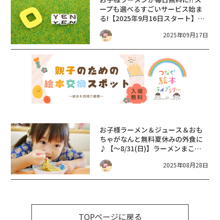
ープも選べるすごいサービス始ま
る!【2025年9月16日スタート】天
下一品のお子様応援メニュー
2025年09月17日
【KOTTERIキッズ アプリ 無料ク
ーポン】
お子様ラーメン＆ジュース＆おも
ちゃがなんと無料
夏休みの外食に
♪【～8/31(日)】ラーメンまこと
屋【外食 キャンペーン】
2025年08月28日
TOPページに戻る