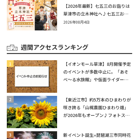
もう♪inピエリ守山
【2026年最新】七五三のお詣りは
草津市の立木神社へ♪七五三お祝
い企画をご紹介！
2026年08月4日
週間アクセスランキング
【イオンモール草津】8月開催予定
のイベントが多数中止に。「あそ
べ〜る水族館」や仮面ライダーシ
ョーなど
【東近江市】約5万本のひまわりが
咲き誇る「山梶農園ひまわり畑」
が2026年もオープン♪フォトスポ
ットやキッチンカーも登場！何度
も入園できるフリーパスも販売★
新イベント誕生⭐︎琵琶湖三市同時花