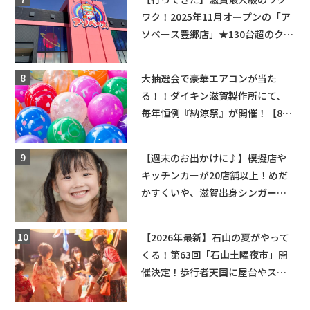
ワク！2025年11月オープンの「ア
ソベース豊郷店」★130台超のクレ
ーンゲームで青果や日用品までゲ
ットできる新スポット！
大抽選会で豪華エアコンが当た
る！！ダイキン滋賀製作所にて、
毎年恒例『納涼祭』が開催！【8月
2日】
【週末のお出かけに♪】模擬店や
キッチンカーが20店舗以上！めだ
かすくいや、滋賀出身シンガーソ
ングライターによるライブなど。
【和邇ふれあい夏祭り】
【2026年最新】石山の夏がやって
くる！第63回「石山土曜夜市」開
催決定！歩行者天国に屋台やステ
ージが勢揃い【7月18日・25日・8
月1日】大津市