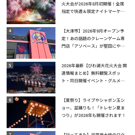
火大会が2026年8月初開催！全席
指定で快適＆限定ナイトマーケッ
トも登場♪
【大津市】2026年9月オープン予
定！あの話題のクレーンゲーム専
門店「アソベース」が堅田にやっ
てくる！豊郷店に続く滋賀2店舗目
★
2026年最新【びわ湖大花火大会 関
連情報まとめ】無料観覧スポッ
ト・同日開催イベント・グルメマ
ップ・交通規制に近隣施設の駐車
場情報なども要チェック★
【夏祭り】ライブやシャボン玉シ
ョー、盆踊りも！「トレセン夏ま
つり」が2026年も開催されます！
【行ってきた】滋賀最大級のワク