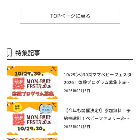
TOPページに戻る
特集記事
10/29(木)30㈮ママベビーフェスタ
2026！体験プログラム募集♪赤ち
ゃん向けイベントに出演しません
2026年08月6日
か？
【今年も開催決定!】参加無料！予
約抽選制！ベビーファミリー必見
☆入場無料☆10/29(木)30(金)ママ
2026年08月5日
ベビーフェスタ2026！親子で楽し