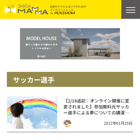
サッカー選手
【2/16追記：オンライン開催に変
更されました】参加無料
元サッカ
ー選手による夢についての講演会
やグループワーク等開催
2022年01月29日
★【2/26(土)】近江八幡の中心で
夢を語ろう！【近江八幡市】