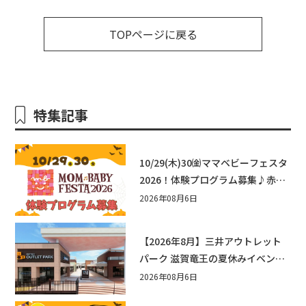
TOPページに戻る
特集記事
10/29(木)30㈮ママベビーフェスタ
2026！体験プログラム募集♪赤ち
ゃん向けイベントに出演しません
2026年08月6日
か？
【2026年8月】三井アウトレット
パーク 滋賀竜王の夏休みイベント
まとめ！びしょぬれ水あそび・激
2026年08月6日
辛グルメ・フォトコンテストまで