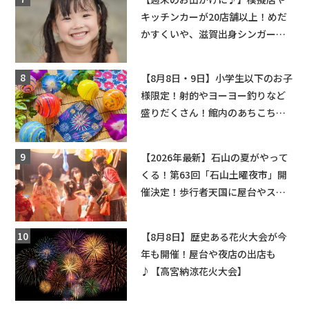
キッチンカーが20店舗以上！めだ
かすくいや、滋賀出身シンガーソ
ングライターによるライブなど。
【和邇ふれあい夏祭り】
【8月8日・9日】小学生以下のお子
様限定！射的やヨーヨー釣りなど
盛りだくさん！館内のあちこちに
ちびっこ縁日開催♪【モリーブ】
【2026年最新】石山の夏がやって
くる！第63回「石山土曜夜市」開
催決定！歩行者天国に屋台やステ
ージが勢揃い【7月18日・25日・8
月1日】大津市
【8月8日】歴史ある花火大会が今
年も開催！屋台や夜店の出店も
♪【高宮納涼花火大会】