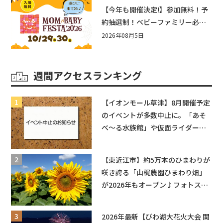
盛りだくさん！
【今年も開催決定!】参加無料！予
約抽選制！ベビーファミリー必見
☆入場無料☆10/29(木)30(金)ママ
2026年08月5日
ベビーフェスタ2026！親子で楽し
もう♪inピエリ守山
週間アクセスランキング
【イオンモール草津】8月開催予定
のイベントが多数中止に。「あそ
べ〜る水族館」や仮面ライダーシ
ョーなど
【東近江市】約5万本のひまわりが
咲き誇る「山梶農園ひまわり畑」
が2026年もオープン♪フォトスポ
ットやキッチンカーも登場！何度
も入園できるフリーパスも販売★
2026年最新【びわ湖大花火大会 関