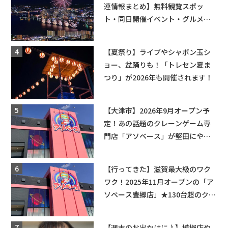
連情報まとめ】無料観覧スポッ
ト・同日開催イベント・グルメマ
ップ・交通規制に近隣施設の駐車
場情報なども要チェック★
【夏祭り】ライブやシャボン玉シ
ョー、盆踊りも！「トレセン夏ま
つり」が2026年も開催されます！
【大津市】2026年9月オープン予
定！あの話題のクレーンゲーム専
門店「アソベース」が堅田にやっ
てくる！豊郷店に続く滋賀2店舗目
★
【行ってきた】滋賀最大級のワク
ワク！2025年11月オープンの「ア
ソベース豊郷店」★130台超のクレ
ーンゲームで青果や日用品までゲ
ットできる新スポット！
【週末のお出かけに♪】模擬店や