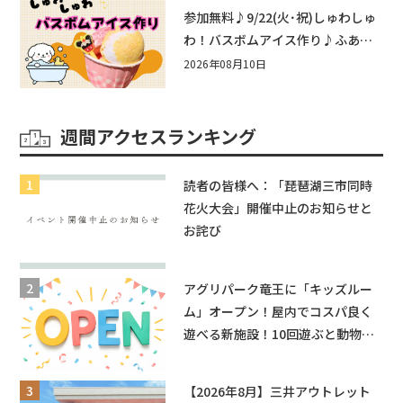
近江八幡
参加無料♪9/22(火･祝)しゅわしゅ
わ！バスボムアイス作り♪ふあふ
あ遊具もあるよ！in近江八幡
2026年08月10日
週間アクセスランキング
読者の皆様へ：「琵琶湖三市同時
花火大会」開催中止のお知らせと
お詫び
アグリパーク竜王に「キッズルー
ム」オープン！屋内でコスパ良く
遊べる新施設！10回遊ぶと動物触
れ合いが無料に★
【2026年8月】三井アウトレット