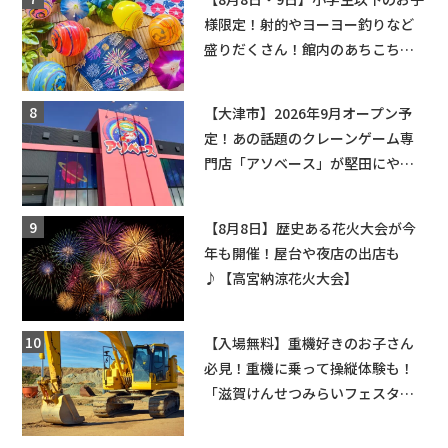
様限定！射的やヨーヨー釣りなど
盛りだくさん！館内のあちこちに
ちびっこ縁日開催♪【モリーブ】
【大津市】2026年9月オープン予
定！あの話題のクレーンゲーム専
門店「アソベース」が堅田にやっ
てくる！豊郷店に続く滋賀2店舗目
★
【8月8日】歴史ある花火大会が今
年も開催！屋台や夜店の出店も
♪【高宮納涼花火大会】
【入場無料】重機好きのお子さん
必見！重機に乗って操縦体験も！
「滋賀けんせつみらいフェスタ
2026」【野洲市】滋賀県希望が丘
文化公園にて 開催【10月17日】