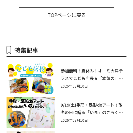
TOPページに戻る
特集記事
参加無料！夏休み！オーミ大津テ
ラスでこども店長★「本気の」お
店屋さんごっこ8/22(土)開催！&ワ
2026年08月10日
ークショップも♪
9/19(土)手形・足形deアート！敬
老の日に贈る「いま」のきろく♪
他にもふあふあ遊具などお楽しみ
2026年08月10日
がいっぱいのシルバーウィークin