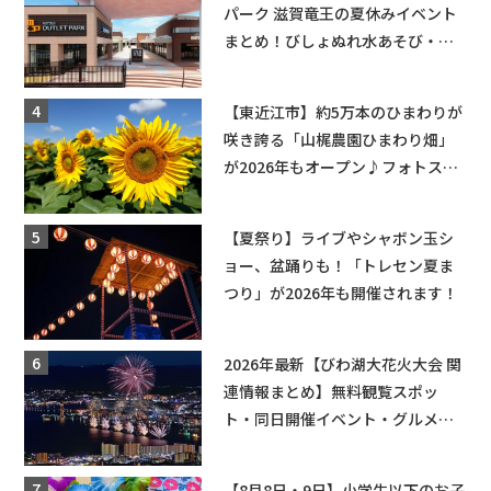
パーク 滋賀竜王の夏休みイベント
まとめ！びしょぬれ水あそび・激
辛グルメ・フォトコンテストまで
盛りだくさん！
【東近江市】約5万本のひまわりが
咲き誇る「山梶農園ひまわり畑」
が2026年もオープン♪フォトスポ
ットやキッチンカーも登場！何度
も入園できるフリーパスも販売★
【夏祭り】ライブやシャボン玉シ
ョー、盆踊りも！「トレセン夏ま
つり」が2026年も開催されます！
2026年最新【びわ湖大花火大会 関
連情報まとめ】無料観覧スポッ
ト・同日開催イベント・グルメマ
ップ・交通規制に近隣施設の駐車
場情報なども要チェック★
【8月8日・9日】小学生以下のお子