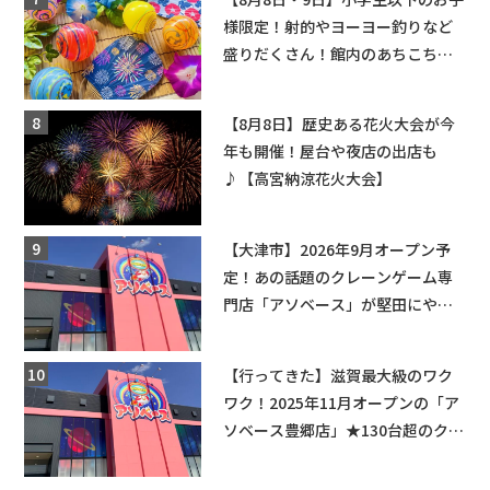
様限定！射的やヨーヨー釣りなど
盛りだくさん！館内のあちこちに
ちびっこ縁日開催♪【モリーブ】
【8月8日】歴史ある花火大会が今
年も開催！屋台や夜店の出店も
♪【高宮納涼花火大会】
【大津市】2026年9月オープン予
定！あの話題のクレーンゲーム専
門店「アソベース」が堅田にやっ
てくる！豊郷店に続く滋賀2店舗目
★
【行ってきた】滋賀最大級のワク
ワク！2025年11月オープンの「ア
ソベース豊郷店」★130台超のクレ
ーンゲームで青果や日用品までゲ
ットできる新スポット！