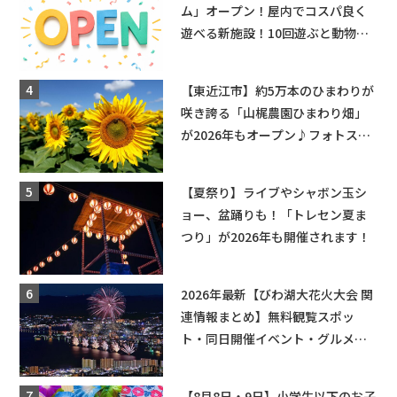
ム」オープン！屋内でコスパ良く
遊べる新施設！10回遊ぶと動物触
れ合いが無料に★
【東近江市】約5万本のひまわりが
咲き誇る「山梶農園ひまわり畑」
が2026年もオープン♪フォトスポ
ットやキッチンカーも登場！何度
も入園できるフリーパスも販売★
【夏祭り】ライブやシャボン玉シ
ョー、盆踊りも！「トレセン夏ま
つり」が2026年も開催されます！
2026年最新【びわ湖大花火大会 関
連情報まとめ】無料観覧スポッ
ト・同日開催イベント・グルメマ
ップ・交通規制に近隣施設の駐車
場情報なども要チェック★
【8月8日・9日】小学生以下のお子