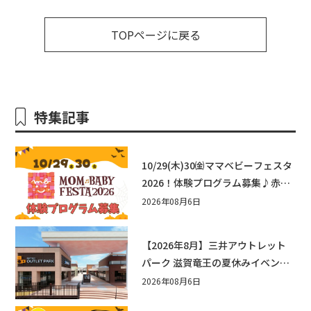
TOPページに戻る
特集記事
10/29(木)30㈮ママベビーフェスタ
2026！体験プログラム募集♪赤ち
ゃん向けイベントに出演しません
2026年08月6日
か？
【2026年8月】三井アウトレット
パーク 滋賀竜王の夏休みイベント
まとめ！びしょぬれ水あそび・激
2026年08月6日
辛グルメ・フォトコンテストまで