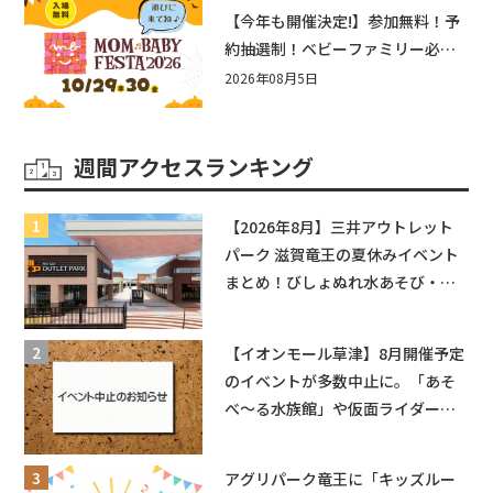
盛りだくさん！
【今年も開催決定!】参加無料！予
約抽選制！ベビーファミリー必見
☆入場無料☆10/29(木)30(金)ママ
2026年08月5日
ベビーフェスタ2026！親子で楽し
もう♪inピエリ守山
週間アクセスランキング
【2026年8月】三井アウトレット
パーク 滋賀竜王の夏休みイベント
まとめ！びしょぬれ水あそび・激
辛グルメ・フォトコンテストまで
盛りだくさん！
【イオンモール草津】8月開催予定
のイベントが多数中止に。「あそ
べ〜る水族館」や仮面ライダーシ
ョーなど
アグリパーク竜王に「キッズルー