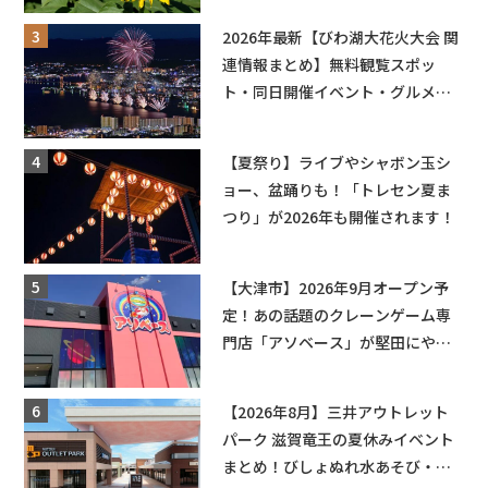
も入園できるフリーパスも販売★
2026年最新【びわ湖大花火大会 関
連情報まとめ】無料観覧スポッ
ト・同日開催イベント・グルメマ
ップ・交通規制に近隣施設の駐車
場情報なども要チェック★
【夏祭り】ライブやシャボン玉シ
ョー、盆踊りも！「トレセン夏ま
つり」が2026年も開催されます！
【大津市】2026年9月オープン予
定！あの話題のクレーンゲーム専
門店「アソベース」が堅田にやっ
てくる！豊郷店に続く滋賀2店舗目
★
【2026年8月】三井アウトレット
パーク 滋賀竜王の夏休みイベント
まとめ！びしょぬれ水あそび・激