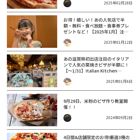
2025年02月28日
お得！嬉しい！あの人気店で半
額・無料・食べ放題・食事券プレ
ゼントなど！【2025年1月】注目
のグルメキャンペーン４選【滋賀
2025年01月12日
県 まとめ】
あの滋賀県初出店注目のイタリア
ンで人気の窯焼きピザが半額に！
【～1/31】Italian Kitchen
VANSAN ハズイタウン守山店【オ
2025年01月6日
ープン記念特典】
9月29日、米粉のピザ作り教室開
催！！
2024年09月2日
4日間&店舗限定のお得!厳選3種の