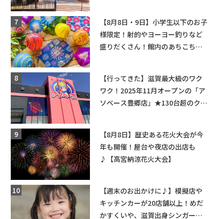
辛グルメ・フォトコンテストまで
盛りだくさん！
【8月8日・9日】小学生以下のお子
様限定！射的やヨーヨー釣りなど
盛りだくさん！館内のあちこちに
ちびっこ縁日開催♪【モリーブ】
【行ってきた】滋賀最大級のワク
ワク！2025年11月オープンの「ア
ソベース豊郷店」★130台超のクレ
ーンゲームで青果や日用品までゲ
ットできる新スポット！
【8月8日】歴史ある花火大会が今
年も開催！屋台や夜店の出店も
♪【高宮納涼花火大会】
【週末のお出かけに♪】模擬店や
キッチンカーが20店舗以上！めだ
かすくいや、滋賀出身シンガーソ