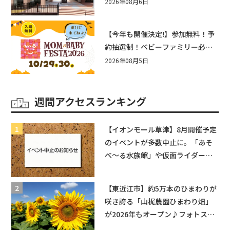
まとめ！びしょぬれ水あそび・激
2026年08月6日
辛グルメ・フォトコンテストまで
盛りだくさん！
【今年も開催決定!】参加無料！予
約抽選制！ベビーファミリー必見
☆入場無料☆10/29(木)30(金)ママ
2026年08月5日
ベビーフェスタ2026！親子で楽し
もう♪inピエリ守山
週間アクセスランキング
【イオンモール草津】8月開催予定
のイベントが多数中止に。「あそ
べ〜る水族館」や仮面ライダーシ
ョーなど
【東近江市】約5万本のひまわりが
咲き誇る「山梶農園ひまわり畑」
が2026年もオープン♪フォトスポ
ットやキッチンカーも登場！何度