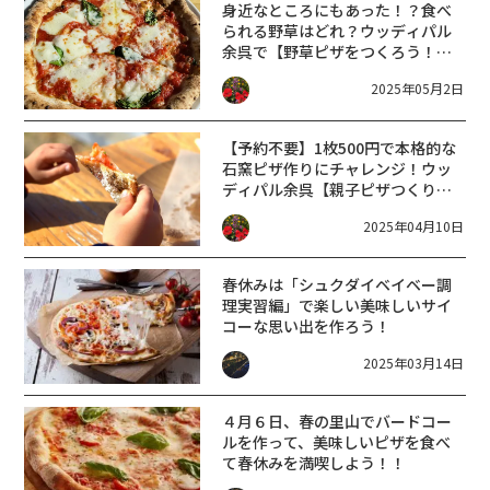
身近なところにもあった！？食べ
られる野草はどれ？ウッディパル
余呉で【野草ピザをつくろう！】
開催☆
2025年05月2日
【予約不要】1枚500円で本格的な
石窯ピザ作りにチャレンジ！ウッ
ディパル余呉【親子ピザつくり体
験】開催☆
2025年04月10日
春休みは「シュクダイベイベー調
理実習編」で楽しい美味しいサイ
コーな思い出を作ろう！
2025年03月14日
４月６日、春の里山でバードコー
ルを作って、美味しいピザを食べ
て春休みを満喫しよう！！