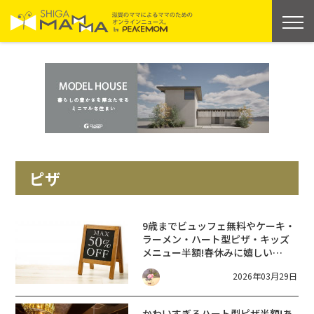
ピザ
9歳までビュッフェ無料やケーキ・
ラーメン・ハート型ピザ・キッズ
メニュー半額!春休みに嬉しい
♪【2026年3月・4月】春の外食お
2026年03月29日
得キャンペーン6選【滋賀 まと
め】
かわいすぎるハート型ピザ半額!あ