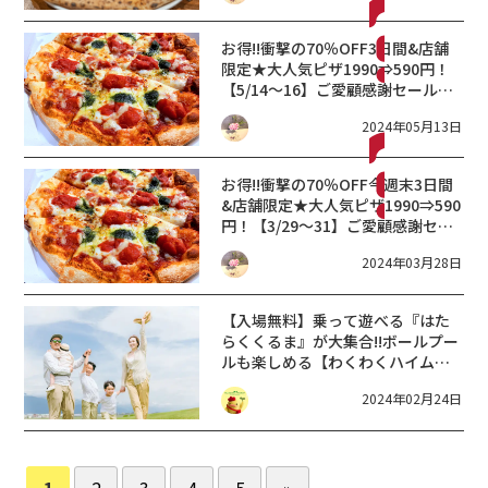
お得!!衝撃の70％OFF
3日間&店舗
限定★大人気ピザ1990⇒590円！
【5/14～16】ご愛顧感謝セール
【ピザハット】
2024年05月13日
お得!!衝撃の70％OFF
今週末3日間
&店舗限定★大人気ピザ1990⇒590
円！【3/29～31】ご愛顧感謝セー
ル【ピザハット】
2024年03月28日
【入場無料】乗って遊べる『はた
らくくるま』が大集合!!ボールプー
ルも楽しめる【わくわくハイムの
お家見学イベント】水口展示場
2024年02月24日
【3/2・3】
1
2
3
4
5
»