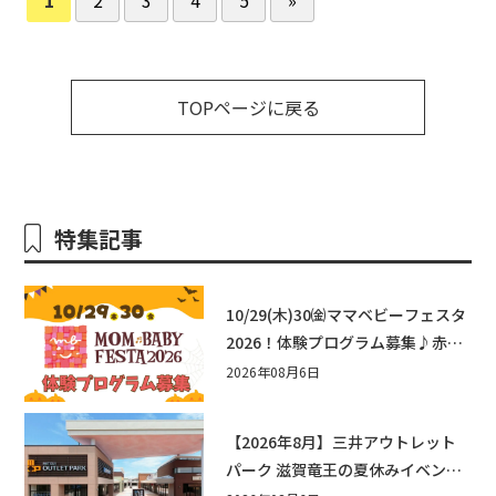
TOPページに戻る
特集記事
10/29(木)30㈮ママベビーフェスタ
2026！体験プログラム募集♪赤ち
ゃん向けイベントに出演しません
2026年08月6日
か？
【2026年8月】三井アウトレット
パーク 滋賀竜王の夏休みイベント