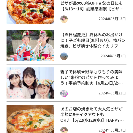
ピザが最大60％OFF★父の日にも
【6/13～16】創業感謝祭【ピザハ
ット】
2024年06月13日
【※日程変更】夏休みのお出かけ
に！子ども縁日(無料あり)、棒パン
焼き、ピザ焼き体験☆イカリファ
ームにて開催☆【近江八幡市】
2024年06月1日
8/4(日)
親子で体験★野菜もりもりの美味
しい”米粉”のピザを作ってみよ
う！事前予約制★【6月23日/あい
とうマーガレットステーション】
2024年05月21日
あのお店の焼きたて大人気ピザが
半額に!!テイクアウトも
OK♪【5/22(水)29(水)】HAPPY
PIZZA DAY【カプリチョーザ イ
2024年05月17日
オンモール草津店】