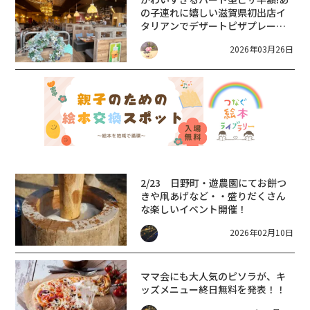
の子連れに嬉しい滋賀県初出店イ
タリアンでデザートピザプレート
550円！お祝いにも♪【～
2026年03月26日
4/19(日)】バンサン ハートのピッ
ツァ 半額【Italian Kitchen
VANSAN】
2/23 日野町・遊農園にてお餅つ
きや凧あげなど・・盛りだくさん
な楽しいイベント開催！
2026年02月10日
ママ会にも大人気のピソラが、キ
ッズメニュー終日無料を発表！！