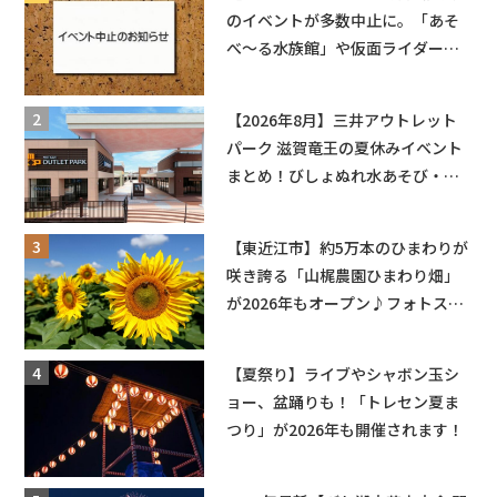
のイベントが多数中止に。「あそ
べ〜る水族館」や仮面ライダーシ
ョーなど
【2026年8月】三井アウトレット
パーク 滋賀竜王の夏休みイベント
まとめ！びしょぬれ水あそび・激
辛グルメ・フォトコンテストまで
盛りだくさん！
【東近江市】約5万本のひまわりが
咲き誇る「山梶農園ひまわり畑」
が2026年もオープン♪フォトスポ
ットやキッチンカーも登場！何度
も入園できるフリーパスも販売★
【夏祭り】ライブやシャボン玉シ
ョー、盆踊りも！「トレセン夏ま
つり」が2026年も開催されます！