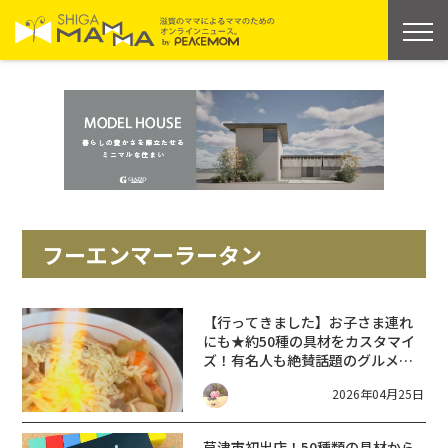
フーエンマーラータン
【行ってきました】お子さま連れ
にも★約50種の具材をカスタマイ
ズ！有名人も絶賛話題のグルメ
【4/25(土)ニューオープン】福恩
2026年04月25日
麻辣湯(フーエンマーラータン)草津
店【滋賀 新店 2026】
草津市初出店！50種類の具材から