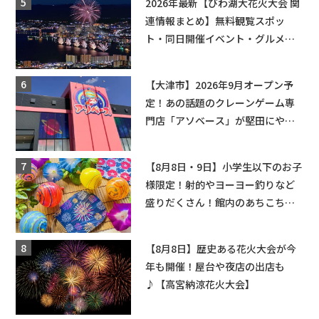
2026年最新【びわ湖大花火大会 関
連情報まとめ】無料観覧スポッ
ト・同日開催イベント・グルメマ
ップ・交通規制に近隣施設の駐車
場情報なども要チェック★
【大津市】2026年9月オープン予
定！あの話題のクレーンゲーム専
門店「アソベース」が堅田にやっ
てくる！豊郷店に続く滋賀2店舗目
★
【8月8日・9日】小学生以下のお子
様限定！射的やヨーヨー釣りなど
盛りだくさん！館内のあちこちに
ちびっこ縁日開催♪【モリーブ】
【8月8日】歴史ある花火大会が今
年も開催！屋台や夜店の出店も
♪【高宮納涼花火大会】