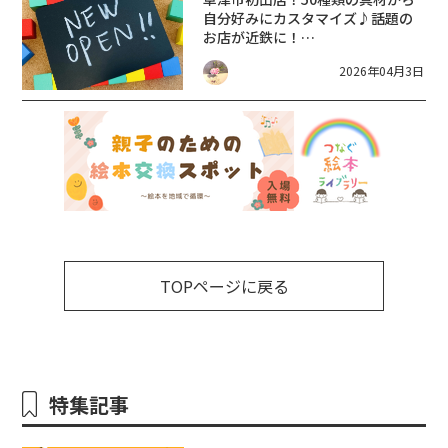
自分好みにカスタマイズ♪話題の
お店が近鉄に！
【4/23preopen4/25(土)ニューオ
2026年04月3日
ープン】福恩麻辣湯（フーエンマ
ーラータン）草津店【滋賀 新店
2026】
TOPページに戻る
特集記事