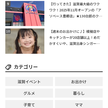
【行ってきた】滋賀最大級のワク
ワク！2025年11月オープンの「ア
ソベース豊郷店」★130台超のクレ
ーンゲームで青果や日用品までゲ
ットできる新スポット！
【週末のお出かけに♪】模擬店や
キッチンカーが20店舗以上！めだ
かすくいや、滋賀出身シンガーソ
ングライターによるライブなど。
【和邇ふれあい夏祭り】
カテゴリー
滋賀イベント
お出かけ
グルメ
暮らし
子育て
ママ