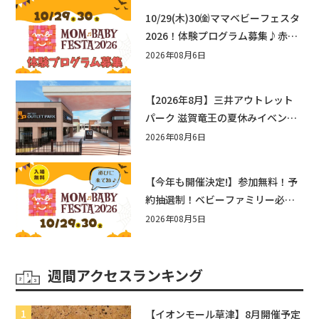
10/29(木)30㈮ママベビーフェスタ
2026！体験プログラム募集♪赤ち
ゃん向けイベントに出演しません
2026年08月6日
か？
【2026年8月】三井アウトレット
パーク 滋賀竜王の夏休みイベント
まとめ！びしょぬれ水あそび・激
2026年08月6日
辛グルメ・フォトコンテストまで
盛りだくさん！
【今年も開催決定!】参加無料！予
約抽選制！ベビーファミリー必見
☆入場無料☆10/29(木)30(金)ママ
2026年08月5日
ベビーフェスタ2026！親子で楽し
もう♪inピエリ守山
週間アクセスランキング
【イオンモール草津】8月開催予定