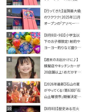
「アソベース」が堅田にや
【行ってきた】滋賀最大級
ってくる！豊郷店に続く滋
のワクワク！2025年11月
賀2店舗目★
オープンの「アソベース
豊郷店」★130台超のク
【8月8日・9日】小学生以
レーンゲームで青果や日
下のお子様限定！射的や
用品までゲットできる新
ヨーヨー釣りなど盛りだ
スポット！
くさん！館内のあちこちに
【週末のお出かけに♪】
ちびっこ縁日開催♪【モリ
模擬店やキッチンカーが
ーブ】
20店舗以上！めだかすく
いや、滋賀出身シンガー
【2026年最新】石山の夏
ソングライターによるライ
がやってくる！第63回「石
ブなど。【和邇ふれあい夏
山土曜夜市」開催決定！
祭り】
歩行者天国に屋台やステ
【8月8日】歴史ある花火
ージが勢揃い【7月18日・