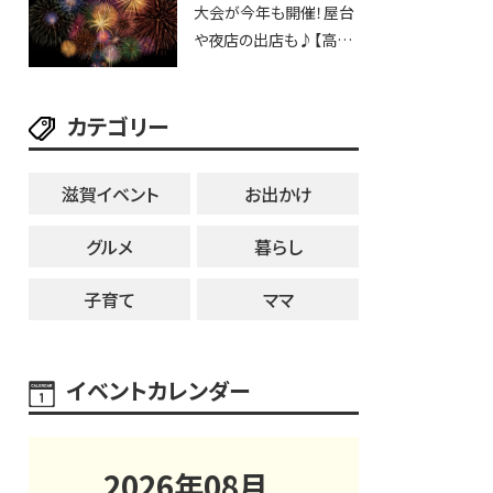
大会が今年も開催！屋台
25日・8月1日】大津市
や夜店の出店も♪【高宮
納涼花火大会】
カテゴリー
滋賀イベント
お出かけ
グルメ
暮らし
子育て
ママ
イベントカレンダー
2026
年
08
月