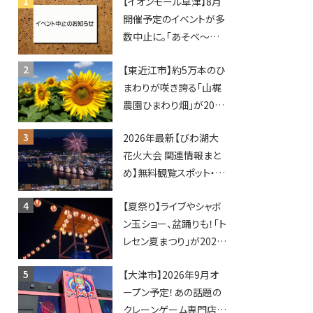
【イオンモール草津】8月
開催予定のイベントが多
数中止に。「あそべ〜る
水族館」や仮面ライダー
【東近江市】約5万本のひ
ショーなど
まわりが咲き誇る「山梶
農園ひまわり畑」が2026
年もオープン♪フォトス
2026年最新【びわ湖大
ポットやキッチンカーも
花火大会 関連情報まと
登場！何度も入園できる
め】無料観覧スポット・同
フリーパスも販売★
日開催イベント・グルメマ
【夏祭り】ライブやシャボ
ップ・交通規制に近隣施
ン玉ショー、盆踊りも！「ト
設の駐車場情報なども
レセン夏まつり」が2026
要チェック★
年も開催されます！
【大津市】2026年9月オ
ープン予定！あの話題の
クレーンゲーム専門店