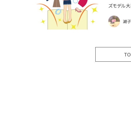
ズモデル大
湖子
T