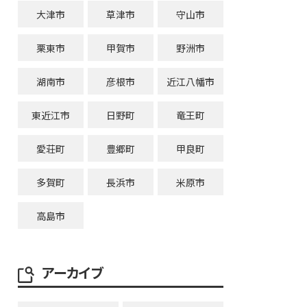
大津市
草津市
守山市
栗東市
甲賀市
野洲市
湖南市
彦根市
近江八幡市
東近江市
日野町
竜王町
愛荘町
豊郷町
甲良町
多賀町
長浜市
米原市
高島市
アーカイブ