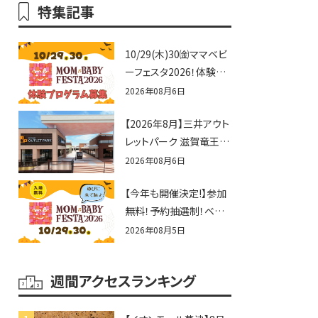
特集記事
10/29(木)30㈮ママベビ
ーフェスタ2026！体験プ
ログラム募集♪赤ちゃん
2026年08月6日
向けイベントに出演しま
【2026年8月】三井アウト
せんか？
レットパーク 滋賀竜王の
夏休みイベントまとめ！
2026年08月6日
びしょぬれ水あそび・激
【今年も開催決定!】参加
辛グルメ・フォトコンテス
無料！予約抽選制！ベビ
トまで盛りだくさん！
ーファミリー必見☆入場
2026年08月5日
無料☆10/29(木)30(金)
ママベビーフェスタ
週間アクセスランキング
2026！親子で楽しもう
♪inピエリ守山