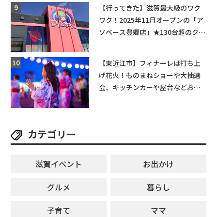
★
【行ってきた】滋賀最大級のワク
ワク！2025年11月オープンの「ア
ソベース豊郷店」★130台超のクレ
ーンゲームで青果や日用品までゲ
ットできる新スポット！
【東近江市】フィナーレは打ち上
げ花火！ものまねショーや大抽選
会、キッチンカーや屋台などお楽
しみ満載★「ことう夏まつり こと
ぼん2026」がひばり公園で開催！
【8月8日】
カテゴリー
滋賀イベント
お出かけ
グルメ
暮らし
子育て
ママ