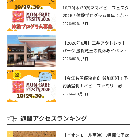
10/29(木)30㈮ママベビーフェスタ
2026！体験プログラム募集♪赤ち
ゃん向けイベントに出演しません
2026年08月6日
か？
【2026年8月】三井アウトレット
パーク 滋賀竜王の夏休みイベント
まとめ！びしょぬれ水あそび・激
2026年08月6日
辛グルメ・フォトコンテストまで
盛りだくさん！
【今年も開催決定!】参加無料！予
約抽選制！ベビーファミリー必見
☆入場無料☆10/29(木)30(金)ママ
2026年08月5日
ベビーフェスタ2026！親子で楽し
もう♪inピエリ守山
週間アクセスランキング
【イオンモール草津】8月開催予定