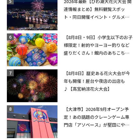
2026年最新【びわ湖大花火大会 関
連情報まとめ】無料観覧スポッ
ト・同日開催イベント・グルメマ
ップ・交通規制に近隣施設の駐車
場情報なども要チェック★
【8月8日・9日】小学生以下のお子
様限定！射的やヨーヨー釣りなど
盛りだくさん！館内のあちこちに
ちびっこ縁日開催♪【モリーブ】
【8月8日】歴史ある花火大会が今
年も開催！屋台や夜店の出店も
♪【高宮納涼花火大会】
【大津市】2026年9月オープン予
定！あの話題のクレーンゲーム専
門店「アソベース」が堅田にやっ
てくる！豊郷店に続く滋賀2店舗目