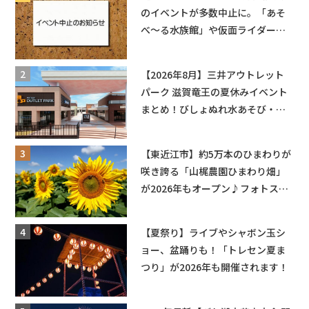
のイベントが多数中止に。「あそ
べ〜る水族館」や仮面ライダーシ
ョーなど
【2026年8月】三井アウトレット
パーク 滋賀竜王の夏休みイベント
まとめ！びしょぬれ水あそび・激
辛グルメ・フォトコンテストまで
盛りだくさん！
【東近江市】約5万本のひまわりが
咲き誇る「山梶農園ひまわり畑」
が2026年もオープン♪フォトスポ
ットやキッチンカーも登場！何度
も入園できるフリーパスも販売★
【夏祭り】ライブやシャボン玉シ
ョー、盆踊りも！「トレセン夏ま
つり」が2026年も開催されます！