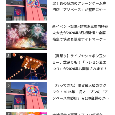
定！あの話題のクレーンゲーム専
門店「アソベース」が堅田にやっ
てくる！豊郷店に続く滋賀2店舗目
★
新イベント誕生⭐︎琵琶湖三市同時花
火大会が2026年8月初開催！全席
指定で快適＆限定ナイトマーケッ
トも登場♪
【夏祭り】ライブやシャボン玉シ
ョー、盆踊りも！「トレセン夏ま
つり」が2026年も開催されます！
【行ってきた】滋賀最大級のワク
ワク！2025年11月オープンの「ア
ソベース豊郷店」★130台超のクレ
ーンゲームで青果や日用品までゲ
ットできる新スポット！
大抽選会で豪華エアコンが当た