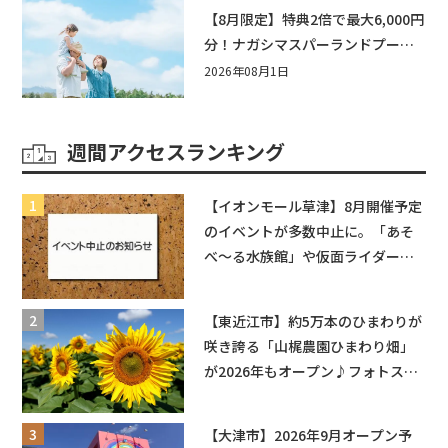
【8月限定】特典2倍で最大6,000円
分！ナガシマスパーランドプール
券や人気パスタ券も当たる☆夏休
2026年08月1日
みは「ハウスセレクション彦根」
へGO！
週間アクセスランキング
【イオンモール草津】8月開催予定
のイベントが多数中止に。「あそ
べ〜る水族館」や仮面ライダーシ
ョーなど
【東近江市】約5万本のひまわりが
咲き誇る「山梶農園ひまわり畑」
が2026年もオープン♪フォトスポ
ットやキッチンカーも登場！何度
も入園できるフリーパスも販売★
【大津市】2026年9月オープン予