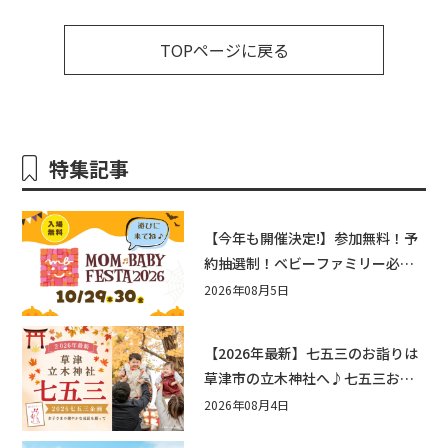
TOPページに戻る
特集記事
【今年も開催決定!】参加無料！予
約抽選制！ベビーファミリー必見
☆入場無料☆10/29(木)30(金)ママ
2026年08月5日
ベビーフェスタ2026！親子で楽し
もう♪inピエリ守山
【2026年最新】七五三のお詣りは
草津市の立木神社へ♪七五三お祝
い企画をご紹介！
2026年08月4日