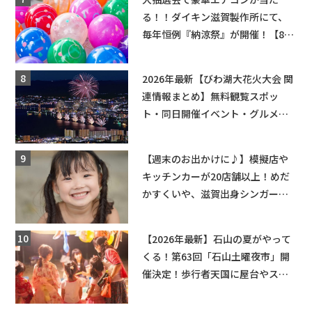
る！！ダイキン滋賀製作所にて、
毎年恒例『納涼祭』が開催！【8月
2日】
2026年最新【びわ湖大花火大会 関
連情報まとめ】無料観覧スポッ
ト・同日開催イベント・グルメマ
ップ・交通規制に近隣施設の駐車
場情報なども要チェック★
【週末のお出かけに♪】模擬店や
キッチンカーが20店舗以上！めだ
かすくいや、滋賀出身シンガーソ
ングライターによるライブなど。
【和邇ふれあい夏祭り】
【2026年最新】石山の夏がやって
くる！第63回「石山土曜夜市」開
催決定！歩行者天国に屋台やステ
ージが勢揃い【7月18日・25日・8
月1日】大津市