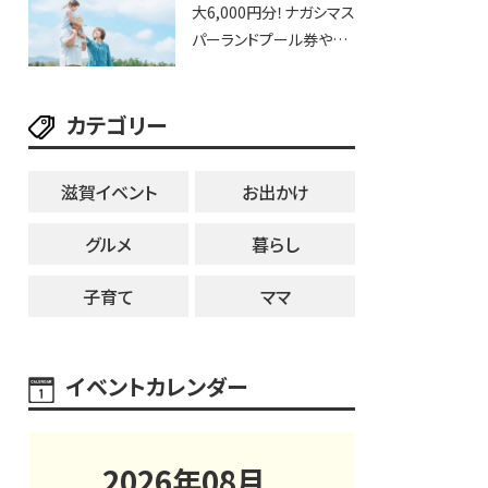
大6,000円分！ナガシマス
25日・8月1日】大津市
パーランドプール券や人
気パスタ券も当たる☆夏
休みは「ハウスセレクショ
カテゴリー
ン彦根」へGO！
滋賀イベント
お出かけ
グルメ
暮らし
子育て
ママ
イベントカレンダー
2026
年
08
月