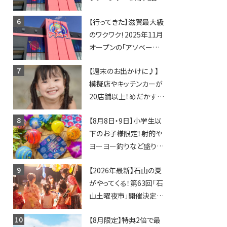
「アソベース」が堅田にや
【行ってきた】滋賀最大級
ってくる！豊郷店に続く滋
のワクワク！2025年11月
賀2店舗目★
オープンの「アソベース
豊郷店」★130台超のク
【週末のお出かけに♪】
レーンゲームで青果や日
模擬店やキッチンカーが
用品までゲットできる新
20店舗以上！めだかすく
スポット！
いや、滋賀出身シンガー
【8月8日・9日】小学生以
ソングライターによるライ
下のお子様限定！射的や
ブなど。【和邇ふれあい夏
ヨーヨー釣りなど盛りだ
祭り】
くさん！館内のあちこちに
【2026年最新】石山の夏
ちびっこ縁日開催♪【モリ
がやってくる！第63回「石
ーブ】
山土曜夜市」開催決定！
歩行者天国に屋台やステ
【8月限定】特典2倍で最
ージが勢揃い【7月18日・