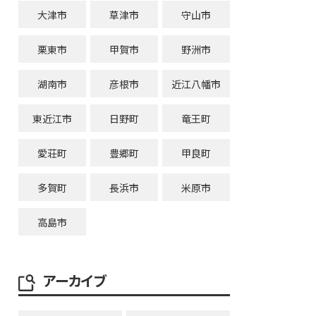
大津市
草津市
守山市
栗東市
甲賀市
野洲市
湖南市
彦根市
近江八幡市
東近江市
日野町
竜王町
愛荘町
豊郷町
甲良町
多賀町
長浜市
米原市
高島市
アーカイブ