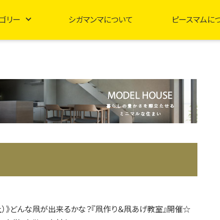
ゴリー
シガマンマについて
ピースマムに
（土）》どんな凧が出来るかな？『凧作り＆凧あげ教室』開催☆