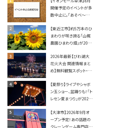
【イオンモール草津】8月
開催予定のイベントが多
数中止に。「あそべ〜る
水族館」や仮面ライダー
【東近江市】約5万本のひ
ショーなど
まわりが咲き誇る「山梶
農園ひまわり畑」が2026
年もオープン♪フォトス
2026年最新【びわ湖大
ポットやキッチンカーも
花火大会 関連情報まと
登場！何度も入園できる
め】無料観覧スポット・同
フリーパスも販売★
日開催イベント・グルメマ
【夏祭り】ライブやシャボ
ップ・交通規制に近隣施
ン玉ショー、盆踊りも！「ト
設の駐車場情報なども
レセン夏まつり」が2026
要チェック★
年も開催されます！
【大津市】2026年9月オ
ープン予定！あの話題の
クレーンゲーム専門店