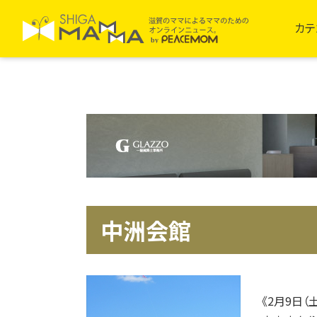
カテ
中洲会館
《2月9日