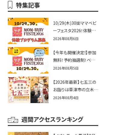
特集記事
10/29(木)30㈮ママベビ
ーフェスタ2026！体験プ
ログラム募集♪赤ちゃん
2026年08月6日
向けイベントに出演しま
【今年も開催決定!】参加
せんか？
無料！予約抽選制！ベビ
ーファミリー必見☆入場
2026年08月5日
無料☆10/29(木)30(金)
【2026年最新】七五三の
ママベビーフェスタ
お詣りは草津市の立木神
2026！親子で楽しもう
社へ♪七五三お祝い企
♪inピエリ守山
2026年08月4日
画をご紹介！
週間アクセスランキング