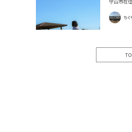
守山市在住
ちぐ
T