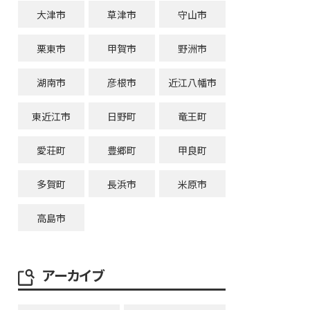
大津市
草津市
守山市
栗東市
甲賀市
野洲市
湖南市
彦根市
近江八幡市
東近江市
日野町
竜王町
愛荘町
豊郷町
甲良町
多賀町
長浜市
米原市
高島市
アーカイブ