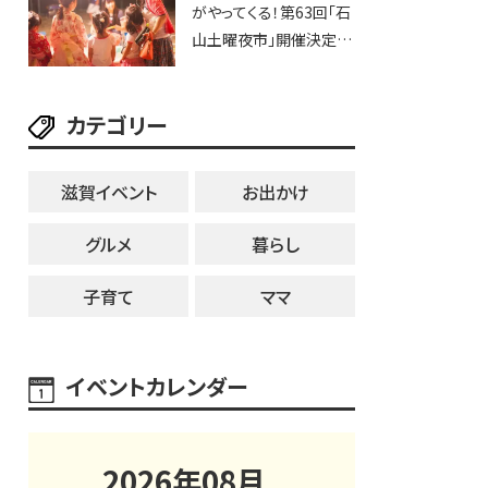
がやってくる！第63回「石
山土曜夜市」開催決定！
歩行者天国に屋台やステ
ージが勢揃い【7月18日・
カテゴリー
25日・8月1日】大津市
滋賀イベント
お出かけ
グルメ
暮らし
子育て
ママ
イベントカレンダー
2026
年
08
月