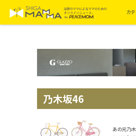
カテ
乃木坂46
あの元乃木