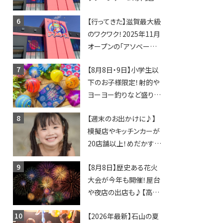
「アソベース」が堅田にや
【行ってきた】滋賀最大級
ってくる！豊郷店に続く滋
のワクワク！2025年11月
賀2店舗目★
オープンの「アソベース
豊郷店」★130台超のク
【8月8日・9日】小学生以
レーンゲームで青果や日
下のお子様限定！射的や
用品までゲットできる新
ヨーヨー釣りなど盛りだ
スポット！
くさん！館内のあちこちに
【週末のお出かけに♪】
ちびっこ縁日開催♪【モリ
模擬店やキッチンカーが
ーブ】
20店舗以上！めだかすく
いや、滋賀出身シンガー
【8月8日】歴史ある花火
ソングライターによるライ
大会が今年も開催！屋台
ブなど。【和邇ふれあい夏
や夜店の出店も♪【高宮
祭り】
納涼花火大会】
【2026年最新】石山の夏