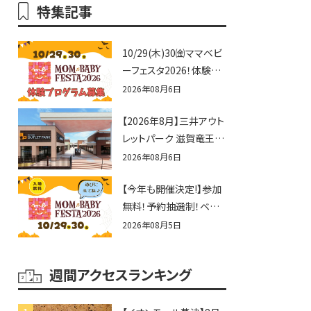
特集記事
10/29(木)30㈮ママベビ
ーフェスタ2026！体験プ
ログラム募集♪赤ちゃん
2026年08月6日
向けイベントに出演しま
【2026年8月】三井アウト
せんか？
レットパーク 滋賀竜王の
夏休みイベントまとめ！
2026年08月6日
びしょぬれ水あそび・激
【今年も開催決定!】参加
辛グルメ・フォトコンテス
無料！予約抽選制！ベビ
トまで盛りだくさん！
ーファミリー必見☆入場
2026年08月5日
無料☆10/29(木)30(金)
ママベビーフェスタ
週間アクセスランキング
2026！親子で楽しもう
♪inピエリ守山