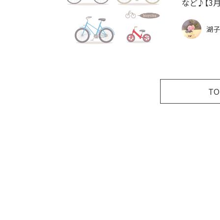
など♪【3
湖子
T