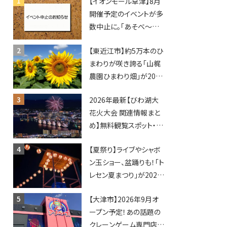
【イオンモール草津】8月
開催予定のイベントが多
数中止に。「あそべ〜る
水族館」や仮面ライダー
【東近江市】約5万本のひ
ショーなど
まわりが咲き誇る「山梶
農園ひまわり畑」が2026
年もオープン♪フォトス
2026年最新【びわ湖大
ポットやキッチンカーも
花火大会 関連情報まと
登場！何度も入園できる
め】無料観覧スポット・同
フリーパスも販売★
日開催イベント・グルメマ
【夏祭り】ライブやシャボ
ップ・交通規制に近隣施
ン玉ショー、盆踊りも！「ト
設の駐車場情報なども
レセン夏まつり」が2026
要チェック★
年も開催されます！
【大津市】2026年9月オ
ープン予定！あの話題の
クレーンゲーム専門店