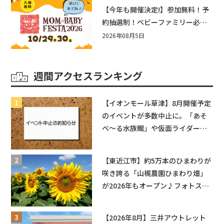
盛りだくさん！
【今年も開催決定!】参加無料！予
約抽選制！ベビーファミリー必見
☆入場無料☆10/29(木)30(金)ママ
2026年08月5日
ベビーフェスタ2026！親子で楽し
もう♪inピエリ守山
週間アクセスランキング
【イオンモール草津】8月開催予定
のイベントが多数中止に。「あそ
べ〜る水族館」や仮面ライダーシ
ョーなど
【東近江市】約5万本のひまわりが
咲き誇る「山梶農園ひまわり畑」
が2026年もオープン♪フォトスポ
ットやキッチンカーも登場！何度
も入園できるフリーパスも販売★
【2026年8月】三井アウトレット