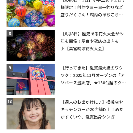
様限定！射的やヨーヨー釣りなど
盛りだくさん！館内のあちこちに
ちびっこ縁日開催♪【モリーブ】
【8月8日】歴史ある花火大会が今
年も開催！屋台や夜店の出店も
♪【高宮納涼花火大会】
【行ってきた】滋賀最大級のワク
ワク！2025年11月オープンの「ア
ソベース豊郷店」★130台超のクレ
ーンゲームで青果や日用品までゲ
ットできる新スポット！
【週末のお出かけに♪】模擬店や
キッチンカーが20店舗以上！めだ
かすくいや、滋賀出身シンガーソ
ングライターによるライブなど。
【和邇ふれあい夏祭り】