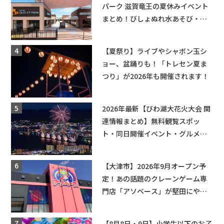
パーク 滋賀竜王の夏休みイベント
まとめ！びしょぬれ水あそび・激
辛グルメ・フォトコンテストまで
盛りだくさん！
【夏祭り】ライブやシャボン玉シ
ョー、盆踊りも！「トレセン夏ま
つり」が2026年も開催されます！
2026年最新【びわ湖大花火大会 関
連情報まとめ】無料観覧スポッ
ト・同日開催イベント・グルメマ
ップ・交通規制に近隣施設の駐車
場情報なども要チェック★
【大津市】2026年9月オープン予
定！あの話題のクレーンゲーム専
門店「アソベース」が堅田にやっ
てくる！豊郷店に続く滋賀2店舗目
★
【8月8日・9日】小学生以下のお子