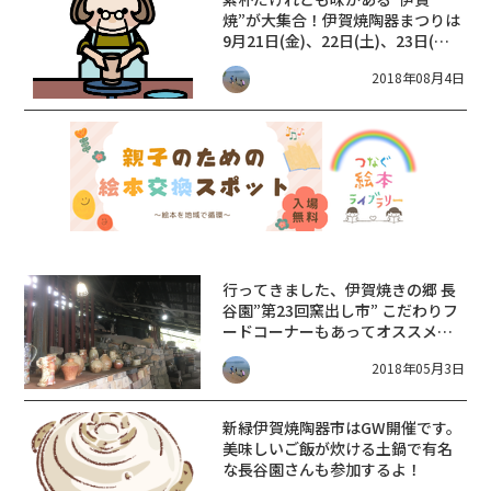
焼”が大集合！伊賀焼陶器まつりは
9月21日(金)、22日(土)、23日(日)
の３日間だよ。
2018年08月4日
行ってきました、伊賀焼きの郷 長
谷園”第23回窯出し市” こだわりフ
ードコーナーもあってオススメで
す。明日まで開催だよ！
2018年05月3日
新緑伊賀焼陶器市はGW開催です。
美味しいご飯が炊ける土鍋で有名
な長谷園さんも参加するよ！