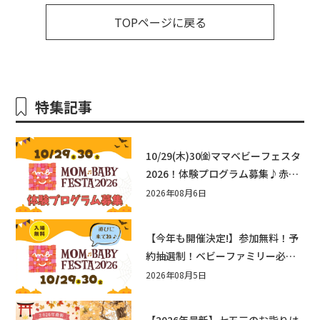
TOPページに戻る
特集記事
10/29(木)30㈮ママベビーフェスタ
2026！体験プログラム募集♪赤ち
ゃん向けイベントに出演しません
2026年08月6日
か？
【今年も開催決定!】参加無料！予
約抽選制！ベビーファミリー必見
☆入場無料☆10/29(木)30(金)ママ
2026年08月5日
ベビーフェスタ2026！親子で楽し
もう♪inピエリ守山
【2026年最新】七五三のお詣りは