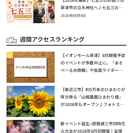
草津市の立木神社へ♪七五三お祝
い企画をご紹介！
2026年08月4日
週間アクセスランキング
【イオンモール草津】8月開催予定
のイベントが多数中止に。「あそ
べ〜る水族館」や仮面ライダーシ
ョーなど
【東近江市】約5万本のひまわりが
咲き誇る「山梶農園ひまわり畑」
が2026年もオープン♪フォトスポ
ットやキッチンカーも登場！何度
も入園できるフリーパスも販売★
新イベント誕生⭐︎琵琶湖三市同時花
火大会が2026年8月初開催！全席