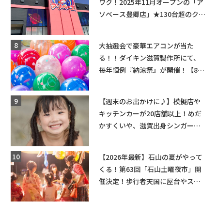
ワク！2025年11月オープンの「ア
ソベース豊郷店」★130台超のクレ
ーンゲームで青果や日用品までゲ
ットできる新スポット！
大抽選会で豪華エアコンが当た
る！！ダイキン滋賀製作所にて、
毎年恒例『納涼祭』が開催！【8月
2日】
【週末のお出かけに♪】模擬店や
キッチンカーが20店舗以上！めだ
かすくいや、滋賀出身シンガーソ
ングライターによるライブなど。
【和邇ふれあい夏祭り】
【2026年最新】石山の夏がやって
くる！第63回「石山土曜夜市」開
催決定！歩行者天国に屋台やステ
ージが勢揃い【7月18日・25日・8
月1日】大津市