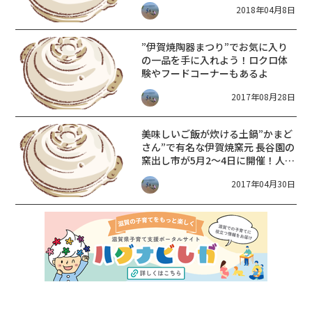
2018年04月8日
”伊賀焼陶器まつり”でお気に入り
の一品を手に入れよう！ロクロ体
験やフードコーナーもあるよ
2017年08月28日
美味しいご飯が炊ける土鍋”かまど
さん”で有名な伊賀焼窯元 長谷園の
窯出し市が5月2〜4日に開催！人気
商品のアウトレットもあります
2017年04月30日
よ。