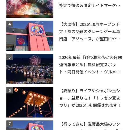
指定で快適＆限定ナイトマーケッ
トも登場♪
【大津市】2026年9月オープン予
定！あの話題のクレーンゲーム専
門店「アソベース」が堅田にやっ
てくる！豊郷店に続く滋賀2店舗目
★
2026年最新【びわ湖大花火大会 関
連情報まとめ】無料観覧スポッ
ト・同日開催イベント・グルメマ
ップ・交通規制に近隣施設の駐車
場情報なども要チェック★
【夏祭り】ライブやシャボン玉シ
ョー、盆踊りも！「トレセン夏ま
つり」が2026年も開催されます！
【行ってきた】滋賀最大級のワク