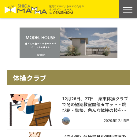
体操クラブ
12月26日、27日 栗東体操クラブ
で冬の短期教室開催★マット・跳
び箱・鉄棒、色んな体操の技を身
につけよう！
2020年12月5日
〈守山市〉体操器具や運動遊具を