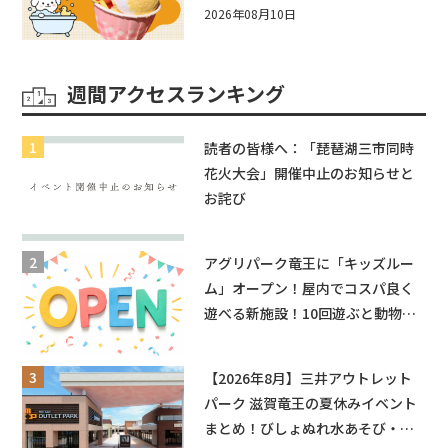
あ遊具もあるよ！in近江八幡
2026年08月10日
週間アクセスランキング
読者の皆様へ：「琵琶湖三市同時
花火大会」開催中止のお知らせと
お詫び
アグリパーク竜王に「キッズルー
ム」オープン！屋内でコスパ良く
遊べる新施設！10回遊ぶと動物触
れ合いが無料に★
【2026年8月】三井アウトレット
パーク 滋賀竜王の夏休みイベント
まとめ！びしょぬれ水あそび・激