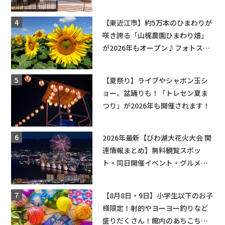
辛グルメ・フォトコンテストまで
盛りだくさん！
【東近江市】約5万本のひまわりが
咲き誇る「山梶農園ひまわり畑」
が2026年もオープン♪フォトスポ
ットやキッチンカーも登場！何度
も入園できるフリーパスも販売★
【夏祭り】ライブやシャボン玉シ
ョー、盆踊りも！「トレセン夏ま
つり」が2026年も開催されます！
2026年最新【びわ湖大花火大会 関
連情報まとめ】無料観覧スポッ
ト・同日開催イベント・グルメマ
ップ・交通規制に近隣施設の駐車
場情報なども要チェック★
【8月8日・9日】小学生以下のお子
様限定！射的やヨーヨー釣りなど
盛りだくさん！館内のあちこちに