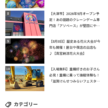
ちびっこ縁日開催♪【モリーブ】
【大津市】2026年9月オープン予
定！あの話題のクレーンゲーム専
門店「アソベース」が堅田にやっ
てくる！豊郷店に続く滋賀2店舗目
★
【8月8日】歴史ある花火大会が今
年も開催！屋台や夜店の出店も
♪【高宮納涼花火大会】
【入場無料】重機好きのお子さん
必見！重機に乗って操縦体験も！
「滋賀けんせつみらいフェスタ
2026」【野洲市】滋賀県希望が丘
文化公園にて 開催【10月17日】
カテゴリー