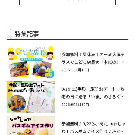
特集記事
参加無料！夏休み！オーミ大津テ
ラスでこども店長★「本気の」お
店屋さんごっこ8/22(土)開催！&ワ
2026年08月10日
ークショップも♪
9/19(土)手形・足形deアート！敬
老の日に贈る「いま」のきろく♪
他にもふあふあ遊具などお楽しみ
2026年08月10日
がいっぱいのシルバーウィークin
近江八幡
参加無料♪9/22(火･祝)しゅわしゅ
わ！バスボムアイス作り♪ふあふ