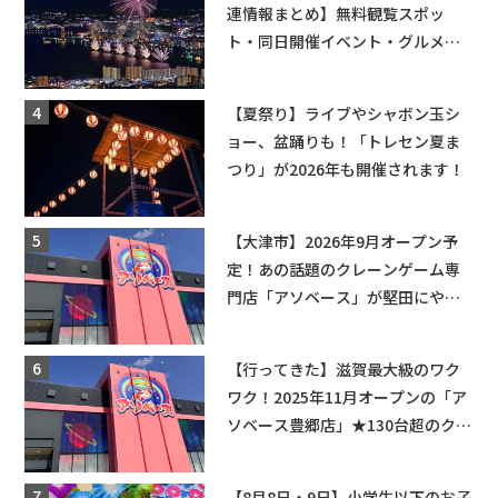
連情報まとめ】無料観覧スポッ
ト・同日開催イベント・グルメマ
ップ・交通規制に近隣施設の駐車
場情報なども要チェック★
【夏祭り】ライブやシャボン玉シ
ョー、盆踊りも！「トレセン夏ま
つり」が2026年も開催されます！
【大津市】2026年9月オープン予
定！あの話題のクレーンゲーム専
門店「アソベース」が堅田にやっ
てくる！豊郷店に続く滋賀2店舗目
★
【行ってきた】滋賀最大級のワク
ワク！2025年11月オープンの「ア
ソベース豊郷店」★130台超のクレ
ーンゲームで青果や日用品までゲ
ットできる新スポット！
【8月8日・9日】小学生以下のお子