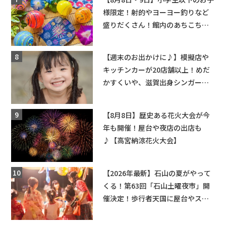
様限定！射的やヨーヨー釣りなど
盛りだくさん！館内のあちこちに
ちびっこ縁日開催♪【モリーブ】
【週末のお出かけに♪】模擬店や
キッチンカーが20店舗以上！めだ
かすくいや、滋賀出身シンガーソ
ングライターによるライブなど。
【和邇ふれあい夏祭り】
【8月8日】歴史ある花火大会が今
年も開催！屋台や夜店の出店も
♪【高宮納涼花火大会】
【2026年最新】石山の夏がやって
くる！第63回「石山土曜夜市」開
催決定！歩行者天国に屋台やステ
ージが勢揃い【7月18日・25日・8
月1日】大津市