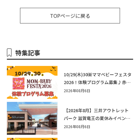
TOPページに戻る
特集記事
10/29(木)30㈮ママベビーフェスタ
2026！体験プログラム募集♪赤ち
ゃん向けイベントに出演しません
2026年08月6日
か？
【2026年8月】三井アウトレット
パーク 滋賀竜王の夏休みイベント
まとめ！びしょぬれ水あそび・激
2026年08月6日
辛グルメ・フォトコンテストまで