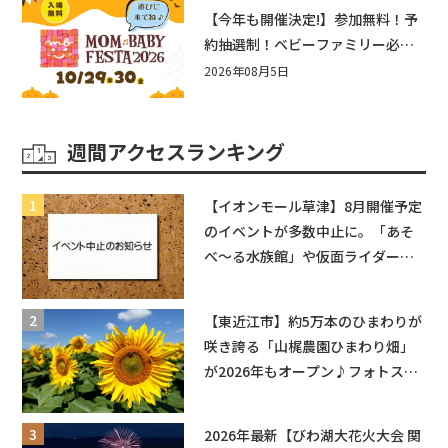
盛りだくさん！
【今年も開催決定!】参加無料！予
約抽選制！ベビーファミリー必見
☆入場無料☆10/29(木)30(金)ママ
2026年08月5日
ベビーフェスタ2026！親子で楽し
もう♪inピエリ守山
週間アクセスランキング
【イオンモール草津】8月開催予定
のイベントが多数中止に。「あそ
べ〜る水族館」や仮面ライダーシ
ョーなど
【東近江市】約5万本のひまわりが
咲き誇る「山梶農園ひまわり畑」
が2026年もオープン♪フォトスポ
ットやキッチンカーも登場！何度
も入園できるフリーパスも販売★
2026年最新【びわ湖大花火大会 関