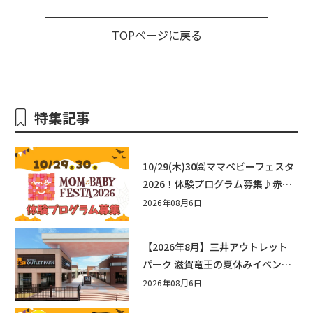
TOPページに戻る
特集記事
10/29(木)30㈮ママベビーフェスタ
2026！体験プログラム募集♪赤ち
ゃん向けイベントに出演しません
2026年08月6日
か？
【2026年8月】三井アウトレット
パーク 滋賀竜王の夏休みイベント
まとめ！びしょぬれ水あそび・激
2026年08月6日
辛グルメ・フォトコンテストまで