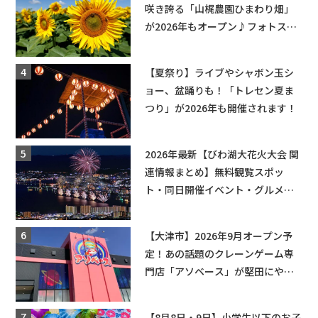
咲き誇る「山梶農園ひまわり畑」
が2026年もオープン♪フォトスポ
ットやキッチンカーも登場！何度
も入園できるフリーパスも販売★
【夏祭り】ライブやシャボン玉シ
ョー、盆踊りも！「トレセン夏ま
つり」が2026年も開催されます！
2026年最新【びわ湖大花火大会 関
連情報まとめ】無料観覧スポッ
ト・同日開催イベント・グルメマ
ップ・交通規制に近隣施設の駐車
場情報なども要チェック★
【大津市】2026年9月オープン予
定！あの話題のクレーンゲーム専
門店「アソベース」が堅田にやっ
てくる！豊郷店に続く滋賀2店舗目
★
【8月8日・9日】小学生以下のお子