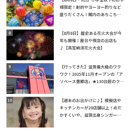
様限定！射的やヨーヨー釣りなど
盛りだくさん！館内のあちこちに
ちびっこ縁日開催♪【モリーブ】
【8月8日】歴史ある花火大会が今
年も開催！屋台や夜店の出店も
♪【高宮納涼花火大会】
【行ってきた】滋賀最大級のワク
ワク！2025年11月オープンの「ア
ソベース豊郷店」★130台超のクレ
ーンゲームで青果や日用品までゲ
ットできる新スポット！
【週末のお出かけに♪】模擬店や
キッチンカーが20店舗以上！めだ
かすくいや、滋賀出身シンガーソ
ングライターによるライブなど。
【和邇ふれあい夏祭り】