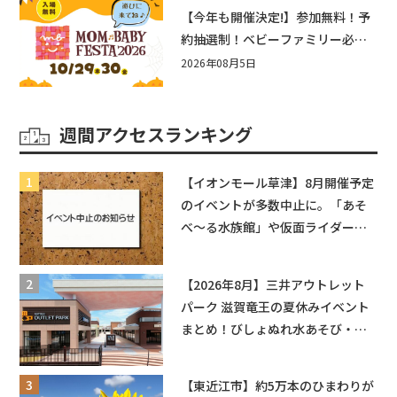
盛りだくさん！
【今年も開催決定!】参加無料！予
約抽選制！ベビーファミリー必見
☆入場無料☆10/29(木)30(金)ママ
2026年08月5日
ベビーフェスタ2026！親子で楽し
もう♪inピエリ守山
週間アクセスランキング
【イオンモール草津】8月開催予定
のイベントが多数中止に。「あそ
べ〜る水族館」や仮面ライダーシ
ョーなど
【2026年8月】三井アウトレット
パーク 滋賀竜王の夏休みイベント
まとめ！びしょぬれ水あそび・激
辛グルメ・フォトコンテストまで
盛りだくさん！
【東近江市】約5万本のひまわりが