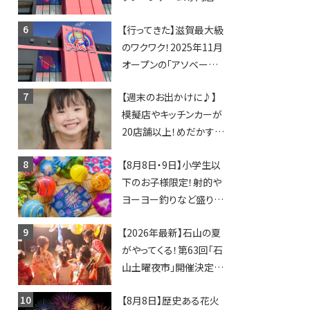
「アソベース」が堅田にや
【行ってきた】滋賀最大級
ってくる！豊郷店に続く滋
のワクワク！2025年11月
賀2店舗目★
オープンの「アソベース
豊郷店」★130台超のク
【週末のお出かけに♪】
レーンゲームで青果や日
模擬店やキッチンカーが
用品までゲットできる新
20店舗以上！めだかすく
スポット！
いや、滋賀出身シンガー
【8月8日・9日】小学生以
ソングライターによるライ
下のお子様限定！射的や
ブなど。【和邇ふれあい夏
ヨーヨー釣りなど盛りだ
祭り】
くさん！館内のあちこちに
【2026年最新】石山の夏
ちびっこ縁日開催♪【モリ
がやってくる！第63回「石
ーブ】
山土曜夜市」開催決定！
歩行者天国に屋台やステ
【8月8日】歴史ある花火
ージが勢揃い【7月18日・