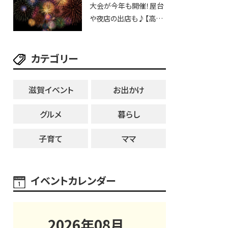
大会が今年も開催！屋台
25日・8月1日】大津市
や夜店の出店も♪【高宮
納涼花火大会】
カテゴリー
滋賀イベント
お出かけ
グルメ
暮らし
子育て
ママ
イベントカレンダー
2026
年
08
月