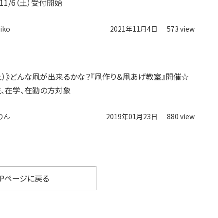
1/6（土）受付開始
iko
2021年11月4日
573 view
（土）》どんな凧が出来るかな？『凧作り＆凧あげ教室』開催☆
、在学、在勤の方対象
りん
2019年01月23日
880 view
OPページに戻る