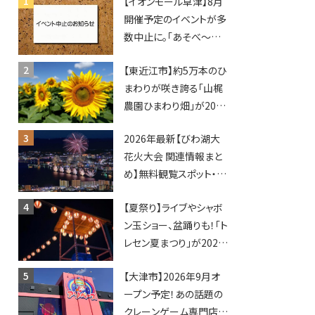
【イオンモール草津】8月
開催予定のイベントが多
数中止に。「あそべ〜る
水族館」や仮面ライダー
【東近江市】約5万本のひ
ショーなど
まわりが咲き誇る「山梶
農園ひまわり畑」が2026
年もオープン♪フォトス
2026年最新【びわ湖大
ポットやキッチンカーも
花火大会 関連情報まと
登場！何度も入園できる
め】無料観覧スポット・同
フリーパスも販売★
日開催イベント・グルメマ
【夏祭り】ライブやシャボ
ップ・交通規制に近隣施
ン玉ショー、盆踊りも！「ト
設の駐車場情報なども
レセン夏まつり」が2026
要チェック★
年も開催されます！
【大津市】2026年9月オ
ープン予定！あの話題の
クレーンゲーム専門店