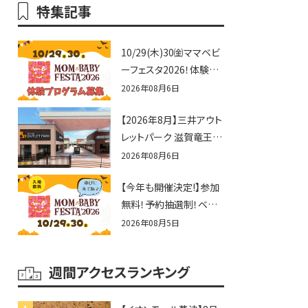
特集記事
10/29(木)30㈮ママベビ
ーフェスタ2026！体験プ
ログラム募集♪赤ちゃん
2026年08月6日
向けイベントに出演しま
【2026年8月】三井アウト
せんか？
レットパーク 滋賀竜王の
夏休みイベントまとめ！
2026年08月6日
びしょぬれ水あそび・激
【今年も開催決定!】参加
辛グルメ・フォトコンテス
無料！予約抽選制！ベビ
トまで盛りだくさん！
ーファミリー必見☆入場
2026年08月5日
無料☆10/29(木)30(金)
ママベビーフェスタ
週間アクセスランキング
2026！親子で楽しもう
♪inピエリ守山