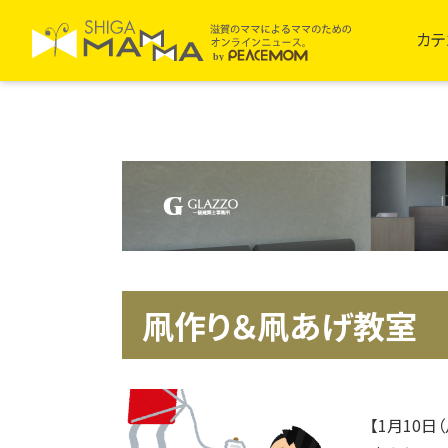
カテ
凧作り＆凧あげ教室
【1月10