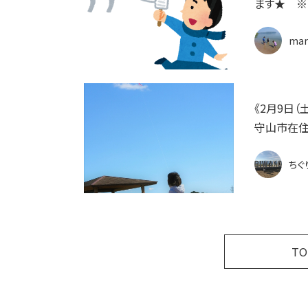
ます★ ※1
mar
《2月9日
守山市在住
ちぐ
T