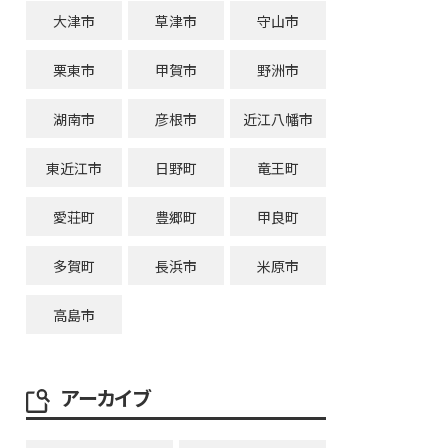
大津市
草津市
守山市
栗東市
甲賀市
野洲市
湖南市
彦根市
近江八幡市
東近江市
日野町
竜王町
愛荘町
豊郷町
甲良町
多賀町
長浜市
米原市
高島市
アーカイブ