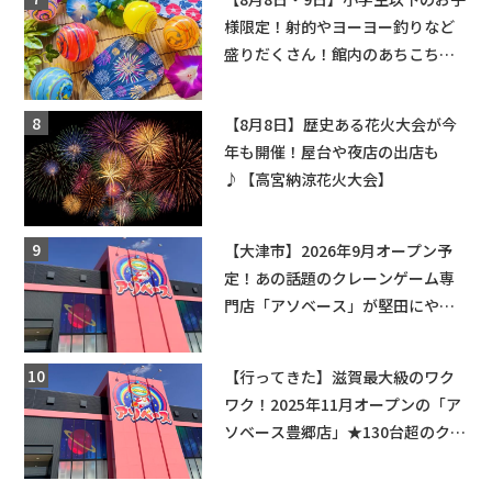
様限定！射的やヨーヨー釣りなど
盛りだくさん！館内のあちこちに
ちびっこ縁日開催♪【モリーブ】
【8月8日】歴史ある花火大会が今
年も開催！屋台や夜店の出店も
♪【高宮納涼花火大会】
【大津市】2026年9月オープン予
定！あの話題のクレーンゲーム専
門店「アソベース」が堅田にやっ
てくる！豊郷店に続く滋賀2店舗目
★
【行ってきた】滋賀最大級のワク
ワク！2025年11月オープンの「ア
ソベース豊郷店」★130台超のクレ
ーンゲームで青果や日用品までゲ
ットできる新スポット！