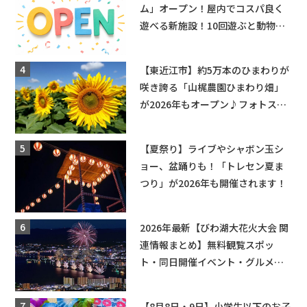
ム」オープン！屋内でコスパ良く
遊べる新施設！10回遊ぶと動物触
れ合いが無料に★
【東近江市】約5万本のひまわりが
咲き誇る「山梶農園ひまわり畑」
が2026年もオープン♪フォトスポ
ットやキッチンカーも登場！何度
も入園できるフリーパスも販売★
【夏祭り】ライブやシャボン玉シ
ョー、盆踊りも！「トレセン夏ま
つり」が2026年も開催されます！
2026年最新【びわ湖大花火大会 関
連情報まとめ】無料観覧スポッ
ト・同日開催イベント・グルメマ
ップ・交通規制に近隣施設の駐車
場情報なども要チェック★
【8月8日・9日】小学生以下のお子