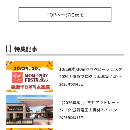
TOPページに戻る
特集記事
10/29(木)30㈮ママベビーフェスタ
2026！体験プログラム募集♪赤ち
ゃん向けイベントに出演しません
2026年08月6日
か？
【2026年8月】三井アウトレット
パーク 滋賀竜王の夏休みイベント
まとめ！びしょぬれ水あそび・激
2026年08月6日
辛グルメ・フォトコンテストまで