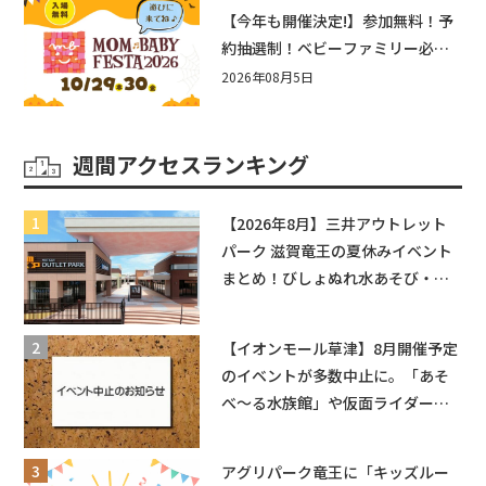
盛りだくさん！
【今年も開催決定!】参加無料！予
約抽選制！ベビーファミリー必見
☆入場無料☆10/29(木)30(金)ママ
2026年08月5日
ベビーフェスタ2026！親子で楽し
もう♪inピエリ守山
週間アクセスランキング
【2026年8月】三井アウトレット
パーク 滋賀竜王の夏休みイベント
まとめ！びしょぬれ水あそび・激
辛グルメ・フォトコンテストまで
盛りだくさん！
【イオンモール草津】8月開催予定
のイベントが多数中止に。「あそ
べ〜る水族館」や仮面ライダーシ
ョーなど
アグリパーク竜王に「キッズルー