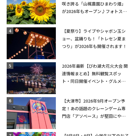
咲き誇る「山梶農園ひまわり畑」
が2026年もオープン♪フォトスポ
ットやキッチンカーも登場！何度
も入園できるフリーパスも販売★
【夏祭り】ライブやシャボン玉シ
ョー、盆踊りも！「トレセン夏ま
つり」が2026年も開催されます！
2026年最新【びわ湖大花火大会 関
連情報まとめ】無料観覧スポッ
ト・同日開催イベント・グルメマ
ップ・交通規制に近隣施設の駐車
場情報なども要チェック★
【大津市】2026年9月オープン予
定！あの話題のクレーンゲーム専
門店「アソベース」が堅田にやっ
てくる！豊郷店に続く滋賀2店舗目
★
【8月8日・9日】小学生以下のお子