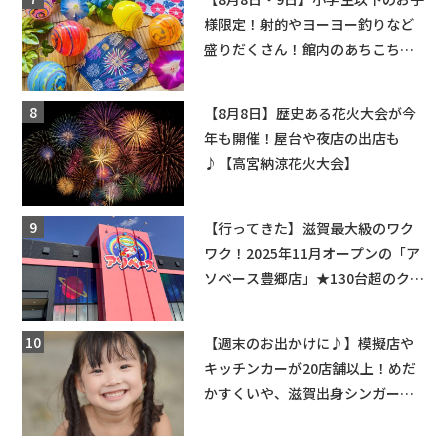
様限定！射的やヨーヨー釣りなど
盛りだくさん！館内のあちこちに
ちびっこ縁日開催♪【モリーブ】
【8月8日】歴史ある花火大会が今
年も開催！屋台や夜店の出店も
♪【高宮納涼花火大会】
【行ってきた】滋賀最大級のワク
ワク！2025年11月オープンの「ア
ソベース豊郷店」★130台超のクレ
ーンゲームで青果や日用品までゲ
ットできる新スポット！
【週末のお出かけに♪】模擬店や
キッチンカーが20店舗以上！めだ
かすくいや、滋賀出身シンガーソ
ングライターによるライブなど。
【和邇ふれあい夏祭り】