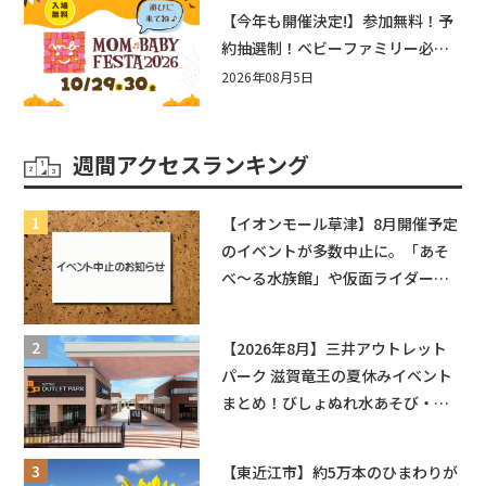
盛りだくさん！
【今年も開催決定!】参加無料！予
約抽選制！ベビーファミリー必見
☆入場無料☆10/29(木)30(金)ママ
2026年08月5日
ベビーフェスタ2026！親子で楽し
もう♪inピエリ守山
週間アクセスランキング
【イオンモール草津】8月開催予定
のイベントが多数中止に。「あそ
べ〜る水族館」や仮面ライダーシ
ョーなど
【2026年8月】三井アウトレット
パーク 滋賀竜王の夏休みイベント
まとめ！びしょぬれ水あそび・激
辛グルメ・フォトコンテストまで
盛りだくさん！
【東近江市】約5万本のひまわりが