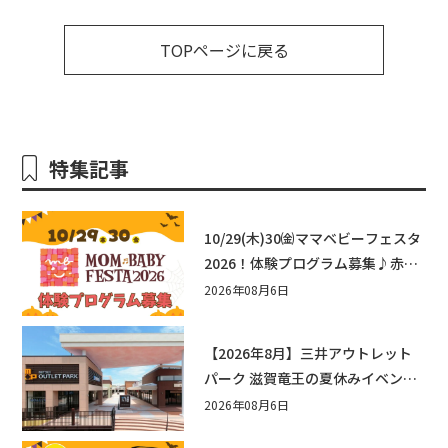
TOPページに戻る
特集記事
10/29(木)30㈮ママベビーフェスタ
2026！体験プログラム募集♪赤ち
ゃん向けイベントに出演しません
2026年08月6日
か？
【2026年8月】三井アウトレット
パーク 滋賀竜王の夏休みイベント
まとめ！びしょぬれ水あそび・激
2026年08月6日
辛グルメ・フォトコンテストまで