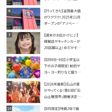
「アソベース」が堅田にや
【行ってきた】滋賀最大級
ってくる！豊郷店に続く滋
のワクワク！2025年11月
賀2店舗目★
オープンの「アソベース
豊郷店」★130台超のク
【週末のお出かけに♪】
レーンゲームで青果や日
模擬店やキッチンカーが
用品までゲットできる新
20店舗以上！めだかすく
スポット！
いや、滋賀出身シンガー
【8月8日・9日】小学生以
ソングライターによるライ
下のお子様限定！射的や
ブなど。【和邇ふれあい夏
ヨーヨー釣りなど盛りだ
祭り】
くさん！館内のあちこちに
【2026年最新】石山の夏
ちびっこ縁日開催♪【モリ
がやってくる！第63回「石
ーブ】
山土曜夜市」開催決定！
歩行者天国に屋台やステ
【8月限定】特典2倍で最
ージが勢揃い【7月18日・