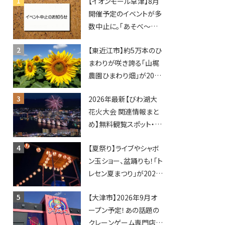
【イオンモール草津】8月
開催予定のイベントが多
数中止に。「あそべ〜る
水族館」や仮面ライダー
【東近江市】約5万本のひ
ショーなど
まわりが咲き誇る「山梶
農園ひまわり畑」が2026
年もオープン♪フォトス
2026年最新【びわ湖大
ポットやキッチンカーも
花火大会 関連情報まと
登場！何度も入園できる
め】無料観覧スポット・同
フリーパスも販売★
日開催イベント・グルメマ
【夏祭り】ライブやシャボ
ップ・交通規制に近隣施
ン玉ショー、盆踊りも！「ト
設の駐車場情報なども
レセン夏まつり」が2026
要チェック★
年も開催されます！
【大津市】2026年9月オ
ープン予定！あの話題の
クレーンゲーム専門店