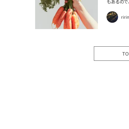
もあるので
riri
T