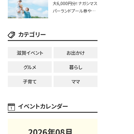
大6,000円分！ナガシマス
25日・8月1日】大津市
パーランドプール券や人
気パスタ券も当たる☆夏
休みは「ハウスセレクショ
カテゴリー
ン彦根」へGO！
滋賀イベント
お出かけ
グルメ
暮らし
子育て
ママ
イベントカレンダー
2026
年
08
月