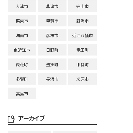
大津市
草津市
守山市
栗東市
甲賀市
野洲市
湖南市
彦根市
近江八幡市
東近江市
日野町
竜王町
愛荘町
豊郷町
甲良町
多賀町
長浜市
米原市
高島市
アーカイブ