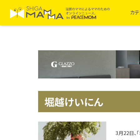
カテ
堀越けいにん
3月22日