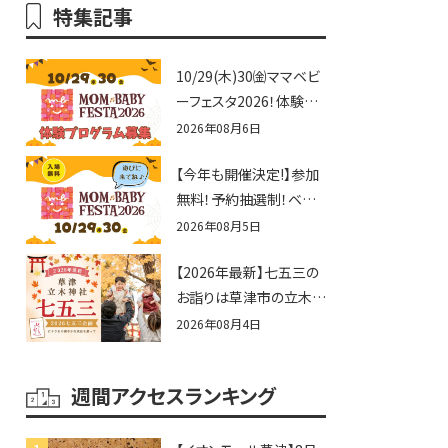
特集記事
10/29(木)30㈮ママベビ
ーフェスタ2026！体験プ
ログラム募集♪赤ちゃん
2026年08月6日
向けイベントに出演しま
【今年も開催決定!】参加
せんか？
無料！予約抽選制！ベビ
ーファミリー必見☆入場
2026年08月5日
無料☆10/29(木)30(金)
【2026年最新】七五三の
ママベビーフェスタ
お詣りは草津市の立木神
2026！親子で楽しもう
社へ♪七五三お祝い企
♪inピエリ守山
2026年08月4日
画をご紹介！
週間アクセスランキング